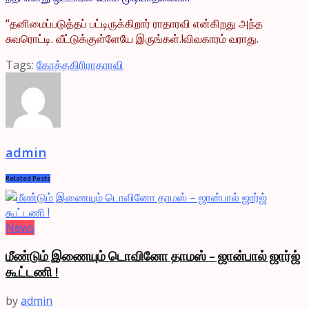
“தனிமைப்படுத்தப் பட்டிருக்கிறார் ராதாரவி என்கிறது அந்த
சுவரொட்டி. வீட்டுக்குள்ளேயே இருங்கள்.!விவகாரம் வராது.
Tags:
கோத்தகிரி
ராதாரவி
admin
Related
Posts
News
மீண்டும் இணையும் டொவினோ தாமஸ் – ஜான்பால் ஜார்ஜ்
கூட்டணி !
by
admin