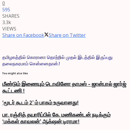
0
595
SHARES
3.3k
VIEWS
Share on Facebook
Share on Twitter
தமிழகத்தில் கொரானா தொற்றில் முதல் இடத்தில் இருப்பது
தலைநகரமாம் சென்னைதான்.!
You might also like
மீண்டும் இணையும் டொவினோ தாமஸ் – ஜான்பால் ஜார்ஜ்
கூட்டணி !
‘மூடர் கூடம் 2’ ம் பாகம் உருவானது!
பா. ரஞ்சித் தயாரிப்பில் கே. மணிகண்டன் நடிக்கும்
‘மக்கள் காவலன்’ ஆக்‌ஷன் டிராமா!