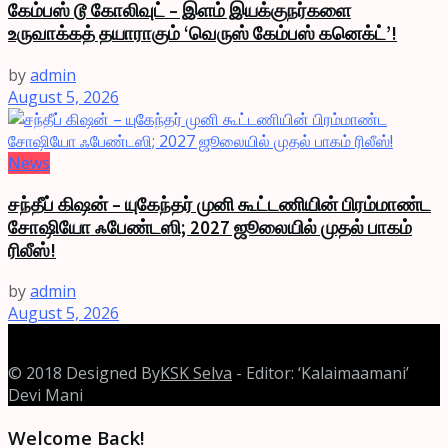
கேம்பஸ் டூ கோலிவுட் – இளம் இயக்குநர்களை
உருவாக்கத் தயாராகும் ‘வெருஸ் கேம்பஸ் கனெக்ட்’!
by
admin
August 5, 2026
News
சந்தீப் கிஷன் – யுகேந்தர் முனி கூட்டணியின் பிரம்மாண்ட
சோஷியோ ஃபேண்டஸி; 2027 ஜூலையில் முதல் பாகம்
ரிலீஸ்!
by
admin
August 5, 2026
© 2018 Designed By
KSK Selva
- Editor: ‘Kalaimaamani’
Devi Mani
Welcome Back!