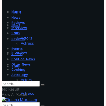
Home
Home
News
Reviews
News
Interview
Stills
Actors
Reviews
Actress
Events
Interview
Videos
Political News
Other News
Stills
Cooking
Astrology
Actors
No Result
Actress
View All Result