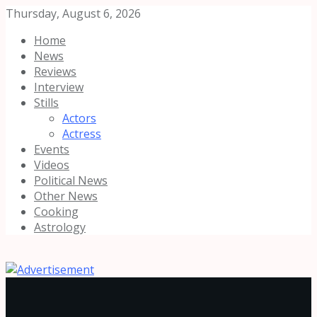
Thursday, August 6, 2026
Home
News
Reviews
Interview
Stills
Actors
Actress
Events
Videos
Political News
Other News
Cooking
Astrology