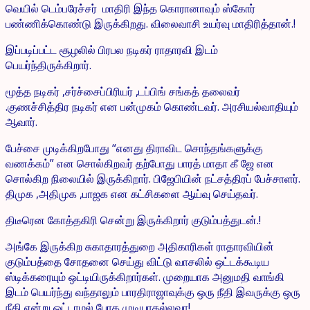
வெயில் டெம்பரேச்சர் மாதிரி இந்த கொரானாவும் ஸ்கோர்
பண்ணிக்கொண்டு இருக்கிறது. விலைவாசி உயர்வு மாதிரித்தான்.!
இப்படிப்பட்ட சூழலில் பிரபல நடிகர் ராதாரவி இடம்
பெயர்ந்திருக்கிறார்.
மூத்த நடிகர் ,சர்ச்சைப்பிரியர் ,டப்பிங் சங்கத் தலைவர்
.குணச்சித்திர நடிகர் என பன்முகம் கொண்டவர். அரசியல்வாதியும்
ஆவார்.
பேச்சை முடிக்கிறபோது “எனது திராவிட சொந்தங்களுக்கு
வணக்கம்” என சொல்கிறவர் தற்போது பாரத் மாதா கீ ஜே என
சொல்கிற நிலையில் இருக்கிறார். பிஜேபியின் நட்சத்திரப் பேச்சாளர்.
திமுக ,அதிமுக ,பாஜக என கட்சிகளை ஆய்வு செய்தவர்.
திடீரென கோத்தகிரி சென்று இருக்கிறார் குடும்பத்துடன்.!
அங்கே இருக்கிற சுகாதாரத்துறை அதிகாரிகள் ராதாரவியின்
குடும்பத்தை சோதனை செய்து விட்டு வாசலில் ஒட்டக்கூடிய
ஸ்டிக்கரையும் ஒட்டியிருக்கிறார்கள். முறையாக அனுமதி வாங்கி
இடம் பெயர்ந்து வந்தாலும் பாரதிராஜாவுக்கு ஒரு நீதி இவருக்கு ஒரு
நீதி என்று ஒட்டாமல் போக முடியாதல்லவா!