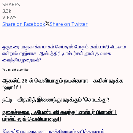
SHARES
3.3k
VIEWS
Share on Facebook
Share on Twitter
ஒருவரை பாதுகாக்க யாகம் செய்தால் போதும் ,காப்பாற்றி விடலாம்
என்றால் எதற்காக ஆஸ்பத்திரி ,டாக்டர்கள் ,நான்கு வகை
வைத்தியமுறைகள்?
You might also like
ஆகஸ்ட் 28-ல் வெளியாகும் நயன்தாரா – கவின் நடித்த
‘ஹாய்’ !
நட்டி – விதார்த் இணைந்து நடிக்கும் ‘சொடக்கு’!
நகைச்சுவை, ஃபேண்டஸி கலந்த ‘மாஸ்டர் பிளான்’ !
பர்ஸ்ட் லுக் வெளியானது!!
இதைப்போல ஒருவரை யாகத்தினாலும் ஒழிக்கமுடியும்