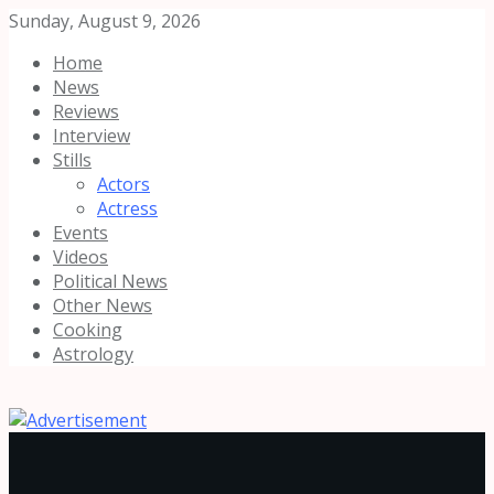
Sunday, August 9, 2026
Home
News
Reviews
Interview
Stills
Actors
Actress
Events
Videos
Political News
Other News
Cooking
Astrology