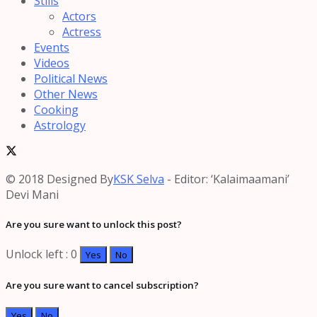
Stills
Actors
Actress
Events
Videos
Political News
Other News
Cooking
Astrology
© 2018 Designed By
KSK Selva
- Editor: ‘Kalaimaamani’
Devi Mani
Are you sure want to unlock this post?
Unlock left : 0
Yes
No
Are you sure want to cancel subscription?
Yes
No