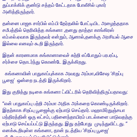
துப்பாக்கிக் குண்டு சத்தம் கேட்டதாக போலீசில் புகார்
அளித்திருந்தார்.
தன்னை பாஜக சார்பில் எம்.பி தேர்தலில் போட்டியிட அழைத்ததாக
சமீபத்தில் தெரிவித்த கங்கனா ,தனது தாத்தா காங்கிரஸ்
எம்.எல்.ஏவாக இருந்தவர் என்றும், ஆனால்,தனக்கு அரசியல் ஆசை
இல்லை எனவும் கூறி இருந்தார்.
இதன் காரணமாக கங்கானாவைச் சுற்றி எப்போதும் பரபரப்பு,
சர்ச்சை தொடர்ந்து கொண்டே இருக்கிறது.
கங்கனாவின் பாதுகாப்புக்காக அவரது அம்மா,விசேஷ ‘சிறப்பு
பூஜை’ ஒன்றை நடத்தி இருக்கிறார்.
இது குறித்து நடிகை கங்கனா ட்விட்டரில் தெரிவித்திருப்பதாவது:
“என் பாதுகாப்பு பற்றி அம்மா அதிக அக்கறை கொண்டிருக்கிறார்.
இதற்காக சிறப்பு பூஜைக்கு ஏற்பாடு செய்தார். மஹாமிர்துஞ்சயா
மந்திரத்தின் ஒரு லட்சம், பதினைந்தாயிரம் பாடல்களை பாடுவதற்கு
ஏற்பாடு செய்யப்பட்டு இருந்தது. இது தற்போது முடிந்துவிட்டது. ”
எனக்கூறியுள்ள கங்கனா, தான் நடத்திய ‘சிறப்பு பூஜை’
வீடியோவையும் வெளியிட்டுள்ளார்.