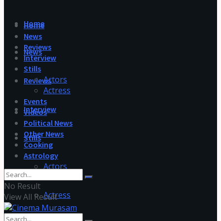
Home
Home
News
Reviews
News
Interview
Stills
Actors
Reviews
Actress
Events
Interview
Videos
Political News
Other News
Stills
Cooking
Astrology
Actors
No Result
Actress
View All Result