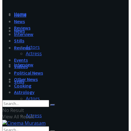
Home
Home
News
Reviews
News
Interview
Stills
Actors
Reviews
Actress
Events
Interview
Videos
Political News
Other News
Stills
Cooking
Astrology
Actors
No Result
Actress
View All Result