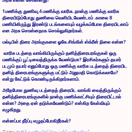
1மணிக்கு துணிவு,4 மணிக்கு வாரிசு..நான்கு மணிக்கு வாரிசு
திரையிடும்போது துணிவை வெளியிடவேண்டாம் .காலை 8
மணியிலிருந்து இரண்டு படங்களையும் வழக்கம்போல திரையிடலாம்
என அரசு சொன்னதாக சொல்லுகிறார்கள்.
மல்டிபிள் திரை அரங்குகளை ஓகே.சிங்கிள் ஸ்க்ரீன் நிலை என்ன?
வாரிசு படத்தை வாங்கியிருக்கும் தனித்திரையரங்குகள் ஒரு
மணிக்குப் பூட்டிவைத்திருக்க வேண்டுமா? இரசிகர்களும் தயார்
படமும் தயார் எனும்போது ஒரு மணிக்கு வாரிசு படத்தைத் திரையிட
தனித் திரையரங்குகளுக்கு மட்டும் அனுமதி கொடுக்கலாமே?
என்று கேட்டுக் கொண்டிருக்கிறார்களாம்.
அதேபோல துணிவு படத்தைத் திரையிட வாங்கி வைத்திருக்கும்
தனித்திரையரங்குகளில் நான்கு மணிக்காட்சியும் திரையிட்டால்
என்ன? அதை ஏன் தடுக்கவேண்டும்? என்கிற கேள்வியும்
எழுகிறது.
என்னப்பா தீர்ப்பு எழுதப்போகிறீர்கள்?
Tags:
அஜித்
துணிவு
ரெட்ஜெயண்ட்
வாரிசு
விஜய்