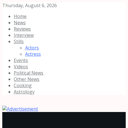
Thursday, August 6, 2026
Home
News
Reviews
Interview
Stills
Actors
Actress
Events
Videos
Political News
Other News
Cooking
Astrology