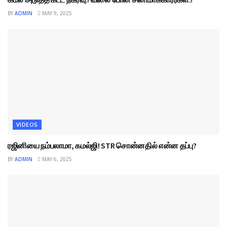
BY
ADMIN
MAY 9, 2025
VIDEOS
ரஜினியை நம்பலாமா, கமல்ஜி! STR சொன்னதில் என்ன தப்பு?
BY
ADMIN
MAY 6, 2025