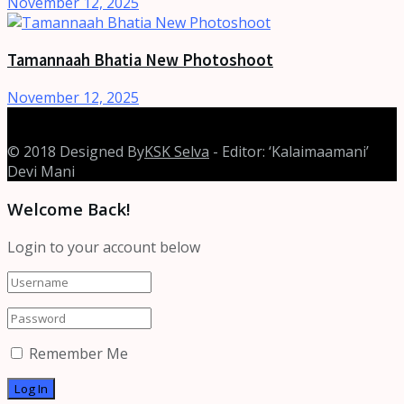
November 12, 2025
Tamannaah Bhatia New Photoshoot
November 12, 2025
© 2018 Designed By
KSK Selva
- Editor: ‘Kalaimaamani’
Devi Mani
Welcome Back!
Login to your account below
Remember Me