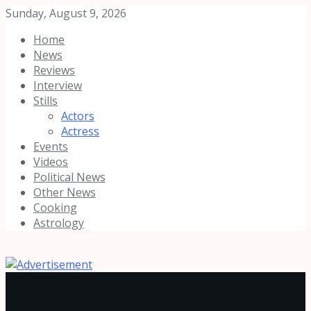
Sunday, August 9, 2026
Home
News
Reviews
Interview
Stills
Actors
Actress
Events
Videos
Political News
Other News
Cooking
Astrology