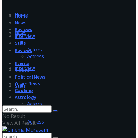
Home
Home
News
Reviews
News
Interview
Stills
Actors
Reviews
Actress
Events
Interview
Videos
Political News
Other News
Stills
Cooking
Astrology
Actors
No Result
Actress
View All Result