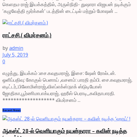
கெளதம ராஜ் இயக்கத்தில், அருள்நிதி- துஷாரா விஜயன் நடிக்கும்
'கழுவேத்தி மூர்க்கன்' படத்தின் டைட்டில் மற்றும் மோஷன் ...
ராட்சசி.( விமர்சனம்.)
by
admin
July 5, 2019
0
எழுத்து, இயக்கம் :சை.கவுதமராஜ், இசை: ஷேன் ரோல்டன்.
ஒளிப்பதிவு: கோகுல் பெனாய் ,வசனம்: பாரதி தம்பி. சை.கவுதமராஜ்,
எடிட்டர்,:பிலோமின்ராஜ்,விஎப்எக்ஸ்:நாக் ஸ்டுடியோஸ்
ஜோதிகா,பூர்ணிமாபாக்யராஜ், ஹரீஸ் பெராடி,,கவிதாபாரதி.
******************* விமர்சனம் ...
Recent News
ஆகஸ்ட் 28-ல் வெளியாகும் நயன்தாரா – கவின் நடித்த