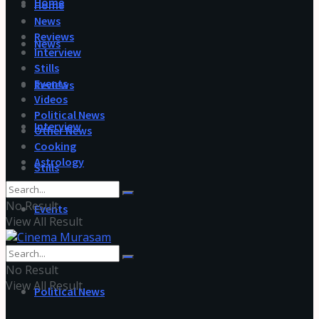
Home
Home
News
Reviews
News
Interview
Stills
Events
Reviews
Videos
Political News
Interview
Other News
Cooking
Astrology
Stills
No Result
Events
View All Result
Videos
No Result
View All Result
Political News