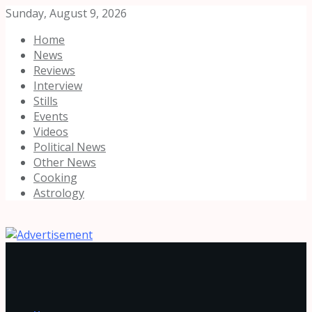
Sunday, August 9, 2026
Home
News
Reviews
Interview
Stills
Events
Videos
Political News
Other News
Cooking
Astrology