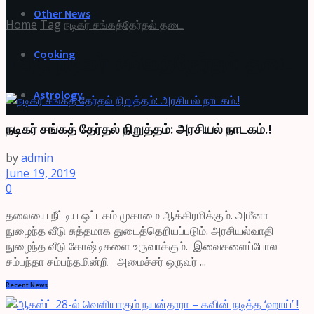
Other News
Home
Tag
நடிகர் சங்கத்தேர்தல் தடை
Cooking
Tag:
நடிகர் சங்கத்தேர்தல் தடை
Astrology
நடிகர் சங்கத் தேர்தல் நிறுத்தம்: அரசியல் நாடகம்.!
by
admin
June 19, 2019
0
தலையை நீட்டிய ஒட்டகம் முகாமை ஆக்கிரமிக்கும். அமீனா
நுழைந்த வீடு சுத்தமாக துடைத்தெறியப்படும். அரசியல்வாதி
நுழைந்த வீடு கோஷ்டிகளை உருவாக்கும். இவைகளைப்போல
சம்பந்தா சம்பந்தமின்றி அமைச்சர் ஒருவர் ...
Recent News