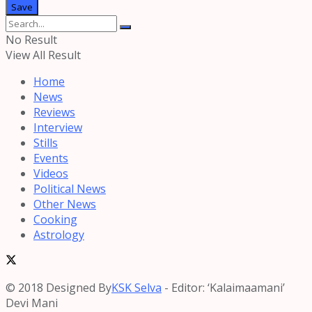
No Result
View All Result
Home
News
Reviews
Interview
Stills
Events
Videos
Political News
Other News
Cooking
Astrology
© 2018 Designed By
KSK Selva
- Editor: ‘Kalaimaamani’
Devi Mani