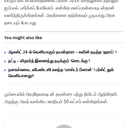
யாரும் கேட்கப்போவதில்லை.அம்மா அப்பா செத்துக்கிடந்தாலும்
ஐ.பி.எல். பார்க்கப் போவோம் என்கிற மனப்பான்மையுடன்தான்
வளர்ந்திருக்கிறார்கள் .அவர்களை தடுக்கவும் முடியாது.அரசு
தடையும் போடாது.
You might also like
ஆகஸ்ட் 28-ல் வெளியாகும் நயன்தாரா – கவின் நடித்த ‘ஹாய்’ !
நட்டி – விதார்த் இணைந்து நடிக்கும் ‘சொடக்கு’!
நகைச்சுவை, ஃபேண்டஸி கலந்த ‘மாஸ்டர் பிளான்’ ! பர்ஸ்ட் லுக்
வெளியானது!!
மும்பையில் பிரபுதேவாவுடன் தமன்னா பத்து நிமிடம் ஆடுகிறார்.
அதற்கு அவர் வாங்கிய ஊதியம் 50 லட்சம் என்கிறார்கள்.