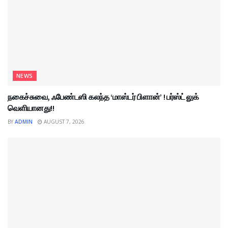
NEWS
நகைச்சுவை, ஃபேண்டஸி கலந்த ‘மாஸ்டர் பிளான்’ ! பர்ஸ்ட் லுக்
வெளியானது!!
BY
ADMIN
AUGUST 7, 2026