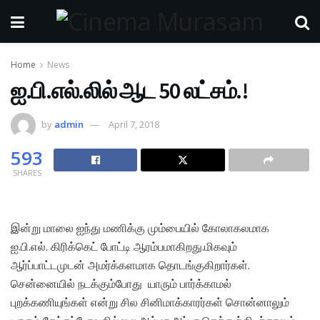
Home
News
ஐ.பி.எல்.லில் ஆட 50 லட்சம்.!
by
admin
April 7, 2018
593
SHARES
இன்று மாலை ஐந்து மணிக்கு மும்பையில் கோலாகலமாக
ஐ.பி.எல். கிரிக்கெட் போட்டி ஆரம்பமாகிறது.மிகவும்
ஆர்ப்பாட்டமுடன் அமர்க்களமாக தொடங்குகிறார்கள்.
சென்னையில் நடக்கும்போது யாரும் பார்க்காமல்
புறக்கணியுங்கள் என்று சில சினிமாக்காரர்கள் சொன்னாலும்