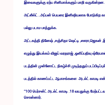
இவைகளுக்கு ஏற்ப சினிமாக்களும் மாறி வருகின்றன. இ
அட்லீஸ்ட் ..அப்பன் பெயரை இனிஷியலாக போடுகிற க
பல்லு படாம பாத்துக்க.
அட்டகத்தி தினேஷ் ,சஞ்சிதா ஷெட்டி ,ஸாரா,ஜெகன் ,
எழுத்து இயக்கம் விஜய் வரதராஜ் ,ஒளிப்பதிவு ஷ்ரேய
படத்தின் முன்னோட்ட நிகழ்ச்சி முடிந்ததும்.படப்பிடிப்ப
படத்தில் காணப்பட்ட ஆபாசங்களை அடல்ட் காமடி என
“100 பெர்சன்ட் அடல்ட் காமடி .18 வயதுக்கு மேற்பட்டவ
சொன்னார்.