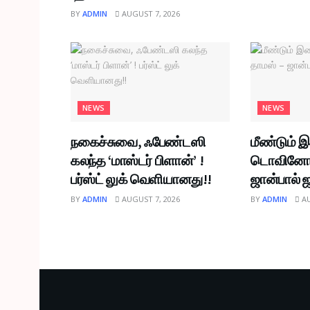
BY
ADMIN
AUGUST 7, 2026
NEWS
NEWS
நகைச்சுவை, ஃபேண்டஸி
மீண்டும் 
கலந்த ‘மாஸ்டர் பிளான்’ !
டொவினோ 
பர்ஸ்ட் லுக் வெளியானது!!
ஜான்பால் ஜ
BY
ADMIN
AUGUST 7, 2026
BY
ADMIN
AU