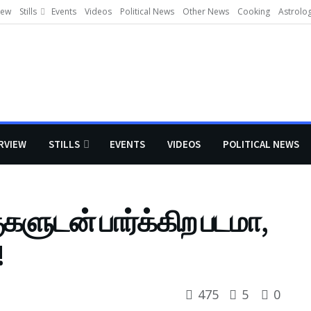
iew
Stills
Events
Videos
Political News
Other News
Cooking
Astrolo
RVIEW
STILLS
EVENTS
VIDEOS
POLITICAL NEWS
குகளுடன் பார்க்கிற படமா,
!
475
5
0