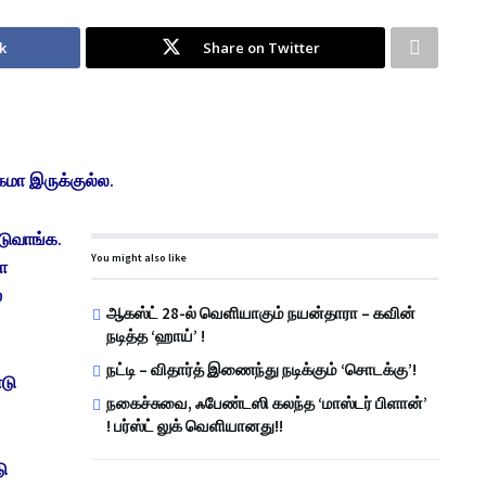
k
Share on Twitter
கமா இருக்குல்ல.
டுவாங்க.
You might also like
ா
்
ஆகஸ்ட் 28-ல் வெளியாகும் நயன்தாரா – கவின்
நடித்த ‘ஹாய்’ !
நட்டி – விதார்த் இணைந்து நடிக்கும் ‘சொடக்கு’!
டு
நகைச்சுவை, ஃபேண்டஸி கலந்த ‘மாஸ்டர் பிளான்’
! பர்ஸ்ட் லுக் வெளியானது!!
ு