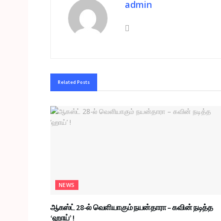
admin
Related
Posts
NEWS
ஆகஸ்ட் 28-ல் வெளியாகும் நயன்தாரா – கவின் நடித்த
‘ஹாய்’ !