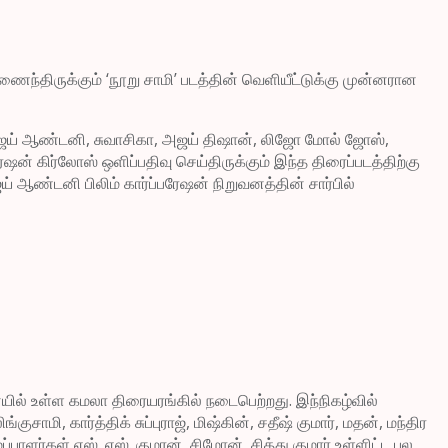
ைந்திருக்கும் ‘நூறு சாமி’ படத்தின் வெளியீட்டுக்கு முன்னரான
் விஜய் ஆண்டனி, சுவாசிகா, அஜய் திஷான், லிஜோ மோல் ஜோஸ்,
ர்ஷன் கிர்லோஸ் ஒளிப்பதிவு செய்திருக்கும் இந்த திரைப்படத்திற்கு
ய் ஆண்டனி பிலிம் கார்ப்பரேஷன் நிறுவனத்தின் சார்பில்
ையில் உள்ள கமலா திரையரங்கில் நடைபெற்றது. இந்நிகழ்வில்
மி, கார்த்திக் சுப்புராஜ், மிஷ்கின், சதீஷ் குமார், மதன், மந்திர
பாளர்கள் எஸ். எஸ். குமரன், சிமோன், சித்து குமார் உள்ளிட்ட பல