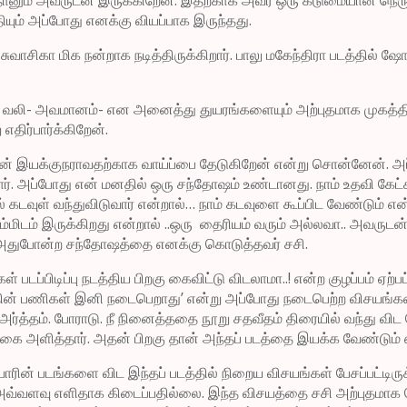
யும் அப்போது எனக்கு வியப்பாக இருந்தது.
சுவாசிகா மிக நன்றாக நடித்திருக்கிறார். பாலு மகேந்திரா படத்தில் ஷோ
். வலி- அவமானம்- என அனைத்து துயரங்களையும் அற்புதமாக முகத்தில்
 எதிர்பார்க்கிறேன்.
நான் இயக்குநராவதற்காக வாய்ப்பை தேடுகிறேன் என்று சொன்னேன். அப்ப
ித்தார். அப்போது என் மனதில் ஒரு சந்தோஷம் உண்டானது. நாம் உதவி
ட்டால் கடவுள் வந்துவிடுவார் என்றால்… நாம் கடவுளை கூப்பிட வேண்டும்
் நம்மிடம் இருக்கிறது என்றால் ..ஒரு தைரியம் வரும் அல்லவா.. 
.. !அதுபோன்ற சந்தோஷத்தை எனக்கு கொடுத்தவர் சசி.
ப்பிடிப்பு நடத்திய பிறகு கைவிட்டு விடலாமா..! என்ற குழப்பம் ஏற்ப
டத்தின் பணிகள் இனி நடைபெறாது’ என்று அப்போது நடைபெற்ற விசயங்கள
்த்தம். போராடு. நீ நினைத்ததை நூறு சதவீதம் திரையில் வந்து விட 
ிக்கை அளித்தார். அதன் பிறகு தான் அந்தப் படத்தை இயக்க வேண்டும் 
யோரின் படங்களை விட இந்தப் படத்தில் நிறைய விசயங்கள் பேசப்பட்டிரு
்வளவு எளிதாக கிடைப்பதில்லை. இந்த விசயத்தை சசி அற்புதமாக சொல்