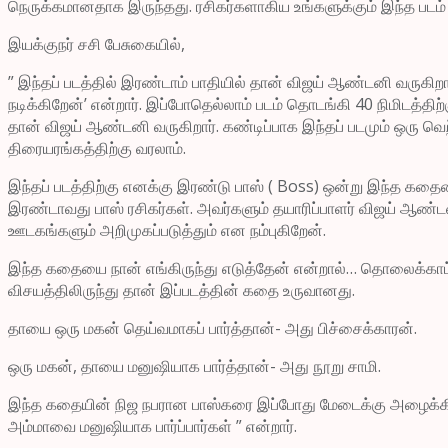
நெருக்கமானதாக இருந்தது. ரசிகர்களாகிய உங்களுக்கும் இந்த படம் மன
இயக்குநர் சசி பேசுகையில்,
” இந்தப் படத்தில் இரண்டாம் பாதியில் தான் விஜய் ஆண்டனி வருகிறார
நடிக்கிறேன்’ என்றார். இப்போதெல்லாம் படம் தொடங்கி 40 நிமிடத்தி
தான் விஜய் ஆண்டனி வருகிறார். கண்டிப்பாக இந்தப் படமும் ஒரு
திரையரங்கத்திற்கு வரலாம்.
இந்தப் படத்திற்கு எனக்கு இரண்டு பாஸ் ( Boss) ஒன்று இந்த கதையை
இரண்டாவது பாஸ் ரசிகர்கள். அவர்களும் தயாரிப்பாளர் விஜய் ஆண்டனி
ஊடகங்களும் அறிமுகப்படுத்தும் என நம்புகிறேன்.
இந்த கதையை நான் எங்கிருந்து எடுத்தேன் என்றால்… தொலைக்காட்ச
விசயத்திலிருந்து தான் இப்படத்தின் கதை உருவானது.
தாயை ஒரு மகன் தெய்வமாகப் பார்த்தான்- அது பிச்சைக்காரன்.
ஒரு மகன், தாயை மனுஷியாக பார்த்தான்- அது நூறு சாமி.
இந்த கதையின் நிஜ நபரான பாஸ்கரை இப்போது மேடைக்கு அழைக்கிற
அம்மாவை மனுஷியாக பார்ப்பார்கள் ” என்றார்.