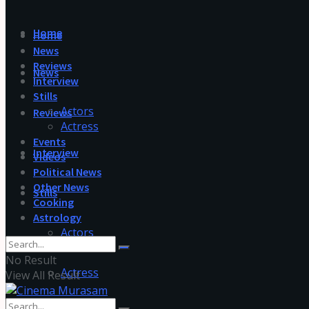
Home
Home
News
Reviews
News
Interview
Stills
Actors
Reviews
Actress
Events
Interview
Videos
Political News
Other News
Stills
Cooking
Astrology
Actors
No Result
Actress
View All Result