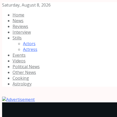
Saturday, August 8, 2026
Home
News
Reviews
Interview
Stills
Actors
Actress
Events
Videos
Political News
Other News
Cooking
Astrology