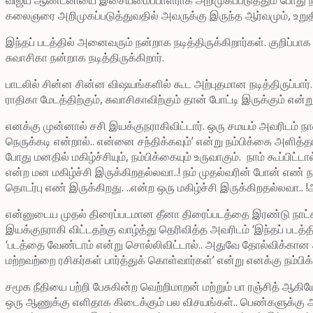
கலைஞரை அறிமுகப்படுத்துவதில் அவருக்கு இருந்த ஆர்வமும், உறுதி
இந்தப் படத்தில் அனைவரும் நன்றாக நடித்திருக்கிறார்கள். குறிப்பாக 
சுவாசிகா நன்றாக நடித்திருக்கிறார்.
பாடலில் சின்ன சின்ன விஷயங்களில் கூட அற்புதமான நடித்திருப்பார
ராதிகா மேடத்திற்கும், சுவாசிகாவிற்கும் தான் போட்டி இருக்கும் என்று
எனக்கு முன்னால் சசி இயக்குநராகிவிட்டார். ஒரு சமயம் அவரிடம் 
நெருக்கடி என்றால்.. என்னை சந்திக்கவும்’ என்று நம்பிக்கை அள
போது மனதில் மகிழ்ச்சியும், நம்பிக்கையும் உருவாகும். நாம் கூப்பி
என்ற மன மகிழ்ச்சி இருக்கிறதல்லவா..! நம் முதல்வரின் போன் எண
தொடர்பு எண் இருக்கிறது. ..என்ற ஒரு மகிழ்ச்சி இருக்கிறதல்லவா
என்னுடைய முதல் திரைப்படமான தீனா திரைப்படத்தை இரண்டு நாட்கள் பட
இயக்குநராகி விட்டதற்கு வாழ்த்து தெரிவித்த அவரிடம் ‘இந்தப் ப
‘படத்தை வேண்டாம் என்று சொல்லிவிட்டால்.. அதுவே தோல்விக்கான அர
மற்றவற்றை ரசிகர்கள் பார்த்துக் கொள்வார்கள்’ என்று எனக்கு நம்ப
சமூக நீதியை பற்றி பேசுகின்ற வெற்றிமாறன் மற்றும் பா ரஞ்சித் ஆகி
ஒரு ஆணுக்கு எளிதாக கிடைக்கும் பல விசயங்கள்.. பெண்களுக்கு அவ