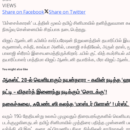
VIEWS
Share on Facebook
Share on Twitter
‘பிச்சைக்காரன்’ படத்தின் மூலம் தமிழ் சினிமாவில் தனித்துவமான 
நிகழ்வு சென்னையில் சிறப்பாக நடைபெற்றது.
விஜய் ஆண்டனி ஃபிலிம் கார்ப்பரேஷன் நிறுவனத்தின் தயாரிப்பில் இ
கருணாஸ், சக்தி, காவ்யா அனில், பாலாஜி சக்திவேல், அருள் தாஸ், மூர்
பாலாஜி ஸ்ரீராம் இசையமைத்திருக்கிறார். ஃபில் குட் வித் கமர்சியல
தயாரிப்பாளர் பாத்திமா விஜய் ஆண்டனி தயாரிக்க, மீரா விஜய் ஆண்ட
You might also like
ஆகஸ்ட் 28-ல் வெளியாகும் நயன்தாரா – கவின் நடித்த ‘ஹா
நட்டி – விதார்த் இணைந்து நடிக்கும் ‘சொடக்கு’!
நகைச்சுவை, ஃபேண்டஸி கலந்த ‘மாஸ்டர் பிளான்’ ! பர்ஸ்ட
வரும் 19ம் தேதியன்று உலகம் முழுவதும் திரையரங்குகளில் வெளியாக
படக்குழுவினருடன் தமிழ் சினிமாவில் முத்திரை பதித்த முன்னணி படைப்ப
மூர்த்தி, வி.இசட். துரை, சுப்பிரமணிய சிவா, நித்திலன் சாமிநாதன்,