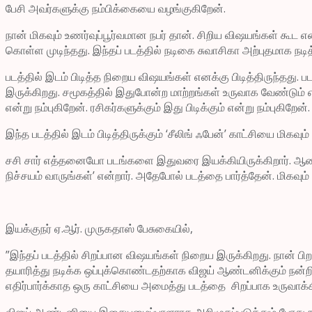
பேசி அவர்களுக்கு நம்பிக்கையை வழங்குகிறேன்.
நான் மிகவும் உணர்வுப்பூர்வமான நபர் தான். சிறிய விஷயங்கள் கூட எ
கொள்ள முடிந்தது. இந்தப் படத்தில் நடிகை சுவாசிகா அற்புதமாக நடித்
படத்தில் இடம் பிடித்த நிறைய விஷயங்கள் எனக்கு பிடித்திருந்தது
இருக்கிறது. சமூகத்தில் இதுபோன்ற மாற்றங்கள் உருவாக வேண்டும் 
என்று நம்புகிறேன். ரசிகர்களுக்கும் இது பிடிக்கும் என்று நம்புகிறேன்.
இந்த படத்தில் இடம் பிடித்திருக்கும் ‘சீலிங் ஃபேன்’ காட்சியை மி
சசி சார் எத்தனையோ படங்களை இதுவரை இயக்கியிருக்கிறார். ஆனால் இந
நிச்சயம் வாருங்கள்’ என்றார். அதேபோல் படத்தை பார்த்தேன். மிகவும்
இயக்குநர் ஏ.ஆர். முருகதாஸ் பேசுகையில்,
”இந்தப் படத்தில் சிறப்பான விஷயங்கள் நிறைய இருக்கிறது. நான
தயாரித்து நடிக்க ஒப்புக்கொண்டதற்காக விஜய் ஆண்டனிக்கும் நன்றி.
எதிர்பார்க்காத ஒரு காட்சியை அமைத்து படத்தை சிறப்பாக உருவாக்கி இ
விஜய் ஆண்டனியை இசையமைப்பாளராக அறிமுகப்படுத்தும் போது நான