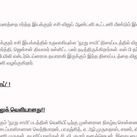
கவனத்தை ஈர்த்த இயக்குநர் சசி-விஜய் ஆண்டனி கூட்டணி மீண்டும் இண
யக்குநர் சசி இயக்கத்தில் உருவாகியுள்ள ‘நூறு சாமி’ திரைப்படத்தில
த்தி, ஜென்சன் திவாகர் உள்ளிட்ட பலர் நடித்திருக்கிறார்கள். எஸ் பி த
் ஃபேமிலி என்டர்டெய்னராக தயாராகி இருக்கும் இந்த திரைப்படத்தை விஜ
னி வழங்குகிறார்.
ய்’ !
் லுக் வெளியானது!!
ும் ‘நூறு சாமி’ படத்தின் வெளியீட்டிற்கு முன்னரான நிகழ்வு சென்ன
ாளிகளான வெற்றிமாறன், பா.ரஞ்சித், ஏ. ஆர்.முருகதாஸ், சரண், லிங்குசா
 ராஜூ முருகன், தயாரிப்பாளர்கள் சி. வி. குமார் தனஞ்ஜெயன், இசையமைப்