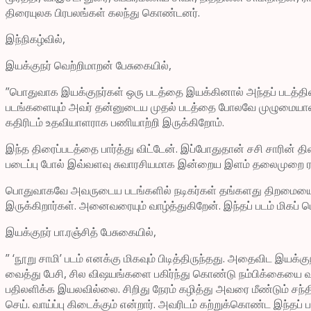
திரையுலக பிரபலங்கள் கலந்து கொண்டனர்.
இந்நிகழ்வில்,
இயக்குநர் வெற்றிமாறன் பேசுகையில்,
”பொதுவாக இயக்குநர்கள் ஒரு படத்தை இயக்கினால் அந்தப் படத்தின்
படங்களையும் அவர் தன்னுடைய முதல் படத்தை போலவே முழுமையான அர்
கதிரிடம் உதவியாளராக பணியாற்றி இருக்கிறோம்.
இந்த திரைப்படத்தை பார்த்து விட்டேன். இப்போதுதான் சசி சாரின் 
படைப்பு போல் இவ்வளவு சுவாரசியமாக இன்றைய இளம் தலைமுறை ரச
பொதுவாகவே அவருடைய படங்களில் நடிகர்கள் தங்களது திறமையை நன
இருக்கிறார்கள். அனைவரையும் வாழ்த்துகிறேன். இந்தப் படம் மிகப் 
இயக்குநர் பா.ரஞ்சித் பேசுகையில்,
” ‘நூறு சாமி’ படம் எனக்கு மிகவும் பிடித்திருந்தது. அதைவிட இய
வைத்து பேசி, சில விஷயங்களை பகிர்ந்து கொண்டு நம்பிக்கையை வழ
பதிலளிக்க இயலவில்லை. சிறிது நேரம் கழித்து அவரை மீண்டும் சந்த
செய். வாய்ப்பு கிடைக்கும் என்றார். அவரிடம் கற்றுக்கொண்ட இந்தப்