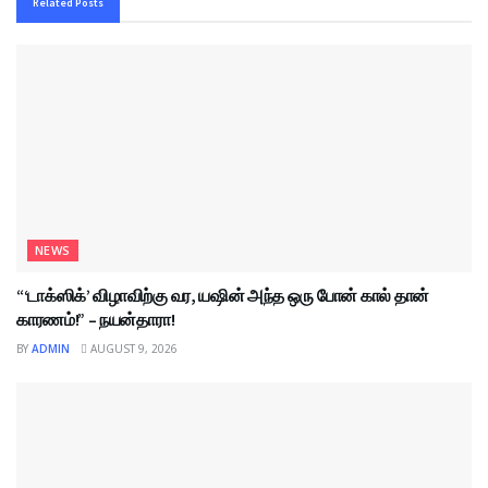
Related
Posts
NEWS
“‘டாக்ஸிக்’ விழாவிற்கு வர, யஷின் அந்த ஒரு போன் கால் தான்
காரணம்!” – நயன்தாரா!
BY
ADMIN
AUGUST 9, 2026