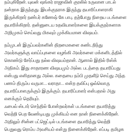
நம்புகிறேன். யுவன் ஷங்கர் ராஜாவின் குரலில் உருவான பாடல்
நன்றாக இருந்தது. இயக்குநராக இருந்து தயாரிப்பாளராகி
இருக்கிறார் நண்பர் கணேஷ் கே பாபு. தற்போது நிறைய படங்களை
தயாரிக்கிறார். தன்னுடைய உதவியாளர்களை இயக்குநர்களாக
அறிமுகம் செய்வது மிகவும் முக்கியமான விஷயம்.
நம்முடன் இருப்பவர்களின் திறமைகளை கண்டறிந்து
அவர்களுக்கு வாய்ப்புகளை வழங்கி அவர்களை மக்களிடத்தில்
கொண்டு சேர்ப்பது நல்ல விஷயம்தான். ஆனால் இதில் ரிஸ்க்
அதிகம். இது சாதாரண விஷயமும் அல்ல. படத்தை தயாரிப்பது
என்பது எளிதானது அல்ல. கதையை நம்பி முதலீடு செய்து அந்த
பணம் திரும்ப வருமா… வராதா… என்ற தவிப்பு ஒவ்வொரு
தயாரிப்பாளருக்கும் இருக்கும். தயாரிப்பாளர் என்பதால் அது
எனக்கும் தெரியும்.
ஃபைவ் ஸ்டார் செந்தில் போன்றவர்கள் படங்களை தயாரித்து
வெற்றி பெற வேண்டியது முக்கியம் என நான் நினைக்கிறேன்.
அதிலும் சின்ன பட்ஜெட்டில் படங்களை தயாரித்து வெற்றி
பெறுவது ரொம்ப அவசியம் என்று நினைக்கிறேன். எப்படி தமிழக