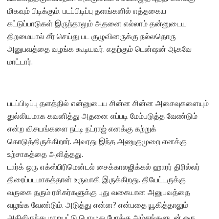
மிகவும் பிடிக்கும். படப்பிடிப்பு தளங்களில் எத்தகைய
கட்டுப்பாடுகள் இருந்தாலும் அதனை எல்லாம் தன்னுடைய
திறமையால் சீர் செய்து பட குழுவினருக்கு நல்லதொரு
அனுபவத்தை வழங்க கூடியவர். எதற்கும் டென்ஷன் ஆகவே
மாட்டார்.
படப்பிடிப்பு தளத்தில் என்னுடைய சின்ன சின்ன அசைவுகளையும்
துல்லியமாக கவனித்து அதனை எப்படி மேம்படுத்த வேண்டும்
என்ற விசயங்களை நட்டி நட்ராஜ் எனக்கு கற்றுக்
கொடுத்திருக்கிறார். அவரது இந்த அணுகுமுறை எனக்கு
உற்சாகத்தை அளித்தது.
டார்க் ஒரு எக்ஸ்பிரிமென்டல் சைக்காலஜிக்கல் ஹாரர் திரில்லர்
திரைப்படமாகத்தான் உருவாகி இருக்கிறது. தியேட்டருக்கு
வருகை தரும் ரசிகர்களுக்கு புது வகையான அனுபவத்தை
வழங்க வேண்டும். அடுத்து என்ன? என்பதை யூகித்தாலும்
அதிலிருந்து மாறுபட்டு பொழுது போக்கு அம்சங்களுடன் ஒரு