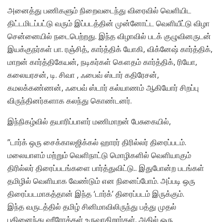
அனைத்து பணிகளும் நிறைவடைந்து விரைவில் வெளியிட
திட்டமிடப்பட்டு வரும் இப்படத்தின் முன்னோட்ட வெளியீட்டு விழா
சென்னையில் நடைபெற்றது. இந்த விழாவில் படக் குழுவினருடன்
இயக்குநர்கள் பா. ரஞ்சித், கார்த்திக் யோகி, விக்னேஷ் கார்த்திக்,
மாறன் கார்த்திகேயன், நடிகர்கள் கௌதம் கார்த்திக், ரியோ,
கலையரசன், டி. சிவா , ஃபைவ் ஸ்டார் கதிரேசன்,
கமலக்கண்ணன், ஃபைவ் ஸ்டார் கல்யாணம் ஆகியோர் சிறப்பு
விருந்தினர்களாக கலந்து கொண்டனர்.
இந்நிகழ்வில் தயாரிப்பாளர் மணிமாறன் பேசுகையில்,
”டார்க் ஒரு சைக்காலஜிக்கல் ஹாரர் திரில்லர் திரைப்படம்.
மலையாளம் மற்றும் வெளிநாட்டு மொழிகளில் வெளியாகும்
திரில்லர் திரைப்படங்களை பார்த்துவிட்டு.. இதுபோன்ற படங்கள்
தமிழில் வெளியாக வேண்டும் என நினைப்போம். அப்படி ஒரு
திரைப்படமாகத்தான் இந்த ‘டார்க்’ திரைப்படம் இருக்கும்.
இந்த வருடத்தில் தமிழ் சினிமாவிலிருந்து பத்து முதல்
பதினைந்து ஹீரோக்கள் உருவாகிறார்கள். அதில் ஒரு