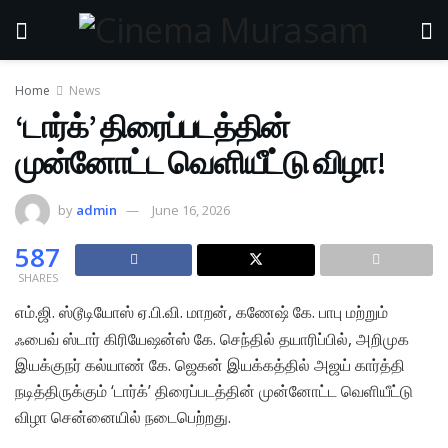
Home
News
‘டார்க்’ திரைப்படத்தின்
முன்னோட்ட வெளியீட்டு விழா!
by
admin
June 16, 2026
587
SHARES
எம்.ஜி. ஸ்டூடியோஸ் ஏ.பி.வி. மாறன், கணேஷ் கே. பாபு மற்றும்
ஃபைவ் ஸ்டார் கிரியேஷன்ஸ் கே. செந்தில் தயாரிப்பில், அறிமுக
இயக்குநர் கல்யாண் கே. ஜெகன் இயக்கத்தில் அஜய் கார்த்தி
நடித்திருக்கும் ‘டார்க்’ திரைப்படத்தின் முன்னோட்ட வெளியீட்டு
விழா சென்னையில் நடைபெற்றது.