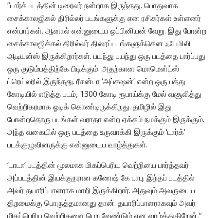
”டார்க் படத்தின் டிரைலர் நன்றாக இருந்தது. பொதுவாக
சைக்காலஜிகல் திரில்லர் படங்களுக்கு என ரசிகர்கள் உள்ளனர்
என்பார்கள். ஆனால் என்னுடைய ஒப்பினியன் வேறு. இது போன்ற
சைக்காலஜிக்கல் திரில்லர் திரைப்படங்களுக்கென ஃபேமிலி
ஆடியன்ஸ் இருக்கிறார்கள். பயந்து பயந்து ஒரு படத்தை பார்ப்பது
ஒரு குடும்பத்திற்கே பிடிக்கும். அதற்கான மொமென்ட்ஸ்
ட்ரெய்லரில் இருந்தது. ரீசன்டா ‘அப்சஷன்’ என்ற ஒரு பத்து
கோடியில் எடுத்த படம், 1300 கோடி ரூபாய்க்கு மேல் வசூலித்து
வெற்றிகரமாக ஓடிக் கொண்டிருக்கிறது. தமிழில் இது
போன்றதொரு படங்கள் வராதா என்ற ஏக்கம் நமக்கும் இருக்கும்.
அந்த வகையில் ஒரு படத்தை உருவாக்கி இருக்கும் ‘டார்க்’
படக்குழுவினருக்கு என்னுடைய வாழ்த்துகள்.
‘டாடா’ படத்தின் மூலமாக மிகப்பெரிய வெற்றியை பார்த்தவர்
அப்படத்தின் இயக்குநரான கணேஷ் கே பாபு. இந்தப் படத்தில்
அவர் தயாரிப்பாளராக மாறி இருக்கிறார். அதுவும் அவருடைய
திறமைக்கு பொருத்தமானது தான். தயாரிப்பாளராகவும் அவர்
மிகப்பெரிய வெற்றிகளை பெற வேண்டும் என வாழ்த்துகிறேன்,”