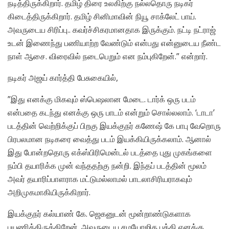
நடித்திருக்கிறார். தமிழ் திரை உலகிற்கு நல்லதொரு நடிகர்
கிடைத்திருக்கிறார். தமிழ் சினிமாவின் நியூ சாக்லேட் பாய்.
அவருடைய சிரிப்பு.. கவர்ச்சிகரமானதாக இருக்கும். நட்டி நட்ராஜ்
உடன் இணைந்து பணியாற்ற வேண்டும் என்பது என்னுடைய நீண்ட
நாள் ஆசை. விரைவில் நடைபெறும் என நம்புகிறேன்.” என்றார்.
நடிகர் அஜய் கார்த்தி பேசுகையில்,
”இது எனக்கு மிகவும் ஸ்பெஷலான மேடை. டார்க் ஒரு படம்
என்பதை கடந்து எனக்கு ஒரு பாடம் என்றும் சொல்லலாம். ‘டாடா’
படத்தின் வெற்றிக்குப் பிறகு இயக்குநர் கணேஷ் கே பாபு வேறொரு
பிரபலமான நடிகரை வைத்து படம் இயக்கியிருக்கலாம். ஆனால்
இது போன்றதொரு எக்ஸ்பிரிமென்டல் படத்தை புது முகங்களை
நம்பி தயாரிக்க முன் வந்ததற்கு நன்றி. இந்தப் படத்தின் மூலம்
அவர் தயாரிப்பாளராக மட்டுமல்லாமல் பாடலாசிரியராகவும்
அறிமுகமாகியிருக்கிறார்.
இயக்குநர் கல்யாண் கே. ஜெகனுடன் மூன்றாண்டுகளாக
பயணித்திருக்கிறேன். அவருடைய சமயோஜித புத்தி எனக்கு