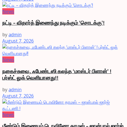
News
நட்டி – விதார்த் இணைந்து நடிக்கும் ‘சொடக்கு’!
by
admin
August 7, 2026
News
நகைச்சுவை, ஃபேண்டஸி கலந்த ‘மாஸ்டர் பிளான்’ !
பர்ஸ்ட் லுக் வெளியானது!!
by
admin
August 7, 2026
News
மீண்டும் இணையும் டொவினோ தாமஸ் – ஜான்பால் ஜார்ஜ்