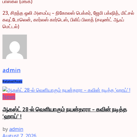
பாஸ்கல் (மங்க்)
23, சிறந்த ஒலி அமைப்பு – நிகோலஸ் பெக்கர், ஜேமி பக்‌ஷித், மிட்சல்
கவுட்டோலென், கார்லஸ் கார்டெஸ், பிலிப் பிலாத் (சவுண்ட் ஆஃப்
மெட்டல்)
admin
Related
Posts
News
ஆகஸ்ட் 28-ல் வெளியாகும் நயன்தாரா – கவின் நடித்த
‘ஹாய்’ !
by
admin
August 7, 2026