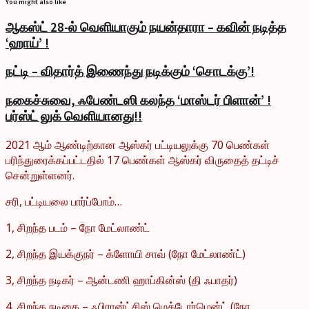
You might also like
ஆகஸ்ட் 28-ல் வெளியாகும் நயன்தாரா – கவின் நடித்த
‘ஹாய்’ !
நட்டி – விதார்த் இணைந்து நடிக்கும் ‘சொடக்கு’!
நகைச்சுவை, ஃபேண்டஸி கலந்த ‘மாஸ்டர் பிளான்’ !
பர்ஸ்ட் லுக் வெளியானது!!
2021 ஆம் ஆண்டிற்கான ஆஸ்கர் பட்டியலுக்கு 70 பெண்கள்
பரிந்துரைக்கப்பட்டதில் 17 பெண்கள் ஆஸ்கர் விருதைத் தட்டிச்
சென்றுள்ளனர்.
சரி, பட்டியலை பார்ப்போம்…
1, சிறந்த படம் – நோ மேட்லாண்ட்
2, சிறந்த இயக்குநர் – க்ளோயி சாவ் (நோ மேட்லாண்ட்)
3, சிறந்த நடிகர் – ஆன்டணி ஹாப்கின்ஸ் (தி ஃபாதர்)
4, சிறந்த நடிகை – ஃபிரான்ட்சிஸ் மெக்டோர்மென்ட் (நோ