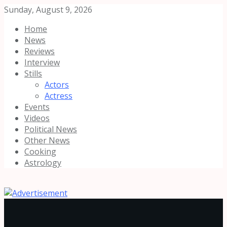
Sunday, August 9, 2026
Home
News
Reviews
Interview
Stills
Actors
Actress
Events
Videos
Political News
Other News
Cooking
Astrology