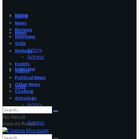
Home
Home
News
Reviews
News
Interview
Stills
Actors
Reviews
Actress
Events
Interview
Videos
Political News
Other News
Stills
Cooking
Astrology
Actors
No Result
Actress
View All Result