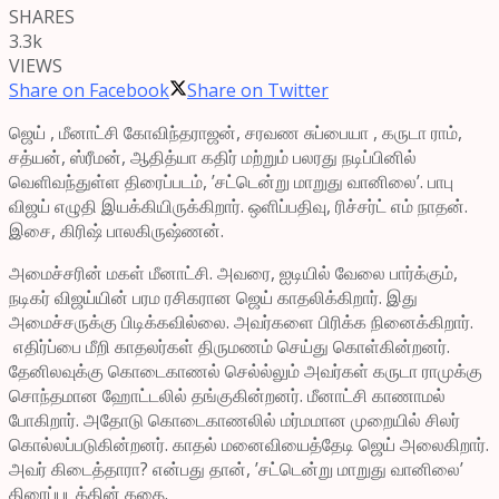
SHARES
3.3k
VIEWS
Share on Facebook
Share on Twitter
ஜெய் , மீனாட்சி கோவிந்தராஜன், சரவண சுப்பையா , கருடா ராம்,
சத்யன், ஸ்ரீமன், ஆதித்யா கதிர் மற்றும் பலரது நடிப்பினில்
வெளிவந்துள்ள திரைப்படம், ’சட்டென்று மாறுது வானிலை’. பாபு
விஜய் எழுதி இயக்கியிருக்கிறார். ஒளிப்பதிவு, ரிச்சர்ட் எம் நாதன்.
இசை, கிரிஷ் பாலகிருஷ்ணன்.
அமைச்சரின் மகள் மீனாட்சி. அவரை, ஐடியில் வேலை பார்க்கும்,
நடிகர் விஜய்யின் பரம ரசிகரான ஜெய் காதலிக்கிறார். இது
அமைச்சருக்கு பிடிக்கவில்லை. அவர்களை பிரிக்க நினைக்கிறார்.
எதிர்ப்பை மீறி காதலர்கள் திருமணம் செய்து கொள்கின்றனர்.
தேனிலவுக்கு கொடைகாணல் செல்ல்லும் அவர்கள் கருடா ராமுக்கு
சொந்தமான ஹோட்டலில் தங்குகின்றனர். மீனாட்சி காணாமல்
போகிறார். அதோடு கொடைகாணலில் மர்மமான முறையில் சிலர்
கொல்லப்படுகின்றனர். காதல் மனைவியைத்தேடி ஜெய் அலைகிறார்.
அவர் கிடைத்தாரா? என்பது தான், ’சட்டென்று மாறுது வானிலை’
திரைப்படத்தின் கதை.