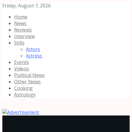
Friday, August 7, 2026
Home
News
Reviews
Interview
Stills
Actors
Actress
Events
Videos
Political News
Other News
Cooking
Astrology