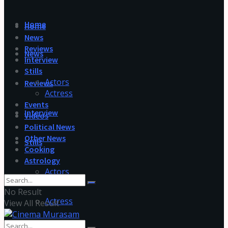
Home
Home
News
Reviews
News
Interview
Stills
Actors
Reviews
Actress
Events
Interview
Videos
Political News
Other News
Stills
Cooking
Astrology
Actors
No Result
Actress
View All Result