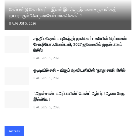
கேம்பஸ் டூ கோலிவுட் – இளம் இயக்குநர்களை உருவாக்கத்
தயாராகும் ‘வெருஸ் கேம்பஸ் கனெக்ட்’!
AUGUST 5, 2026
சந்தீப் கிஷன் – யுகேந்தர் முனி கூட்டணியின் பிரம்மாண்ட
சோஷியோ ஃபேண்டஸி; 2027 ஜூலையில் முதல் பாகம்
ரிலீஸ்!
AUGUST 5, 2026
ஓடிடியில் சசி – விஜய் ஆண்டனியின் ‘நூறு சாமி’ ரிலீஸ்!
AUGUST 5, 2026
“அடிச்சான்டா அப்பாயின்ட்மென்ட் ஆர்டர்.! ஆனா பேரு
இல்லியே !
AUGUST 5, 2026
Actress