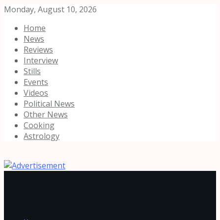
Monday, August 10, 2026
Home
News
Reviews
Interview
Stills
Events
Videos
Political News
Other News
Cooking
Astrology