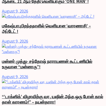
ஆகஸ்ட் 21 ஆம் தேதி வெளியாகும் ‘ONE MAN’ !
August 9, 2026
மகேஷ்பாபுபிறந்தநாளில் வெளியான ‘வாரணாசி’ –
அப்டேட் !
August 9, 2026
மன்னர் முத்து- சந்தோஷ் நாராயணன் கூட்டணியில்
உருவான “மன்னாரு”!
August 9, 2026
“‘டாக்ஸிக்’ விழாவிற்கு வர, யஷின் அந்த ஒரு போன் கால்
தான் காரணம்!” – நயன்தாரா!