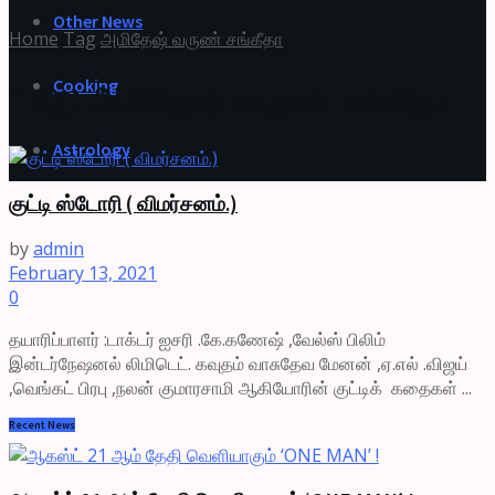
Other News
Home
Tag
அமிதேஷ் வருண் சங்கீதா
Cooking
Tag:
அமிதேஷ் வருண் சங்கீதா
Astrology
குட்டி ஸ்டோரி ( விமர்சனம்.)
by
admin
February 13, 2021
0
தயாரிப்பாளர் :டாக்டர் ஐசரி .கே.கணேஷ் ,வேல்ஸ் பிலிம்
இன்டர்நேஷனல் லிமிடெட். கவுதம் வாசுதேவ மேனன் ,ஏ.எல் .விஜய்
,வெங்கட் பிரபு ,நலன் குமாரசாமி ஆகியோரின் குட்டிக் கதைகள் ...
Recent News