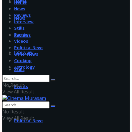
Home
Home
News
Reviews
News
Interview
Stills
Events
Reviews
Videos
Political News
Interview
Other News
Cooking
Astrology
Stills
No Result
Events
View All Result
Videos
No Result
View All Result
Political News