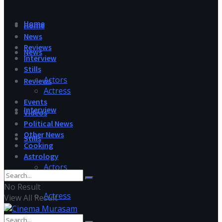
Home
Home
News
Reviews
News
Interview
Stills
Actors
Reviews
Actress
Events
Interview
Videos
Political News
Other News
Stills
Cooking
Astrology
Actors
No Result
Actress
View All Result