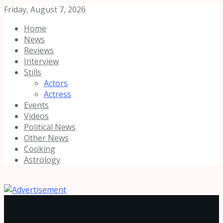
Friday, August 7, 2026
Home
News
Reviews
Interview
Stills
Actors
Actress
Events
Videos
Political News
Other News
Cooking
Astrology