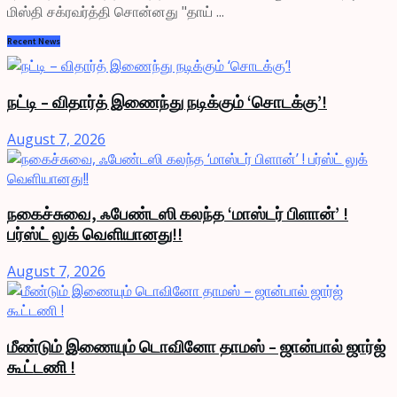
மிஸ்தி சக்ரவர்த்தி சொன்னது "தாய் ...
Recent News
நட்டி – விதார்த் இணைந்து நடிக்கும் ‘சொடக்கு’!
August 7, 2026
நகைச்சுவை, ஃபேண்டஸி கலந்த ‘மாஸ்டர் பிளான்’ !
பர்ஸ்ட் லுக் வெளியானது!!
August 7, 2026
மீண்டும் இணையும் டொவினோ தாமஸ் – ஜான்பால் ஜார்ஜ்
கூட்டணி !