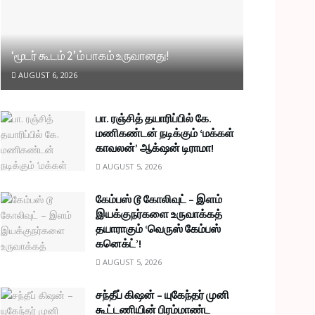
‘மூடர் கூடம் 2’ ம் பாகம் உருவானது!
AUGUST 6, 2026
பா. ரஞ்சித் தயாரிப்பில் கே.
மணிகண்டன் நடிக்கும் ‘மக்கள்
காவலன்’ ஆக்‌ஷன் டிராமா!
AUGUST 5, 2026
கேம்பஸ் டூ கோலிவுட் – இளம்
இயக்குநர்களை உருவாக்கத்
தயாராகும் ‘வெருஸ் கேம்பஸ்
கனெக்ட்’!
AUGUST 5, 2026
சந்தீப் கிஷன் – யுகேந்தர் முனி
கூட்டணியின் பிரம்மாண்ட