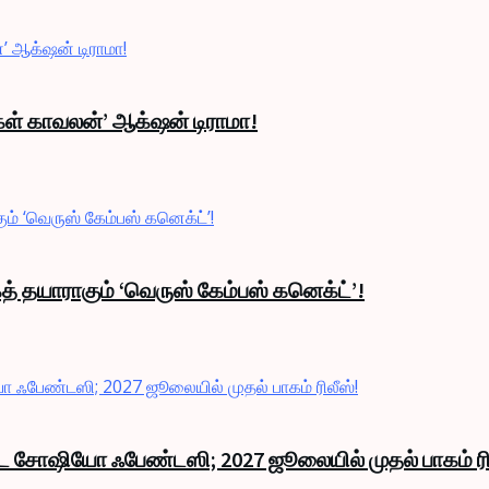
்கள் காவலன்’ ஆக்‌ஷன் டிராமா!
த் தயாராகும் ‘வெருஸ் கேம்பஸ் கனெக்ட்’!
ாண்ட சோஷியோ ஃபேண்டஸி; 2027 ஜூலையில் முதல் பாகம் ரி