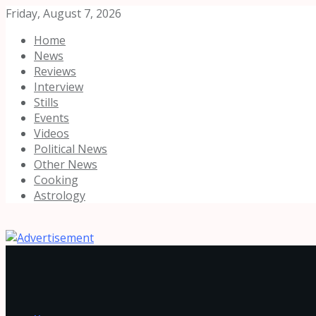
Friday, August 7, 2026
Home
News
Reviews
Interview
Stills
Events
Videos
Political News
Other News
Cooking
Astrology