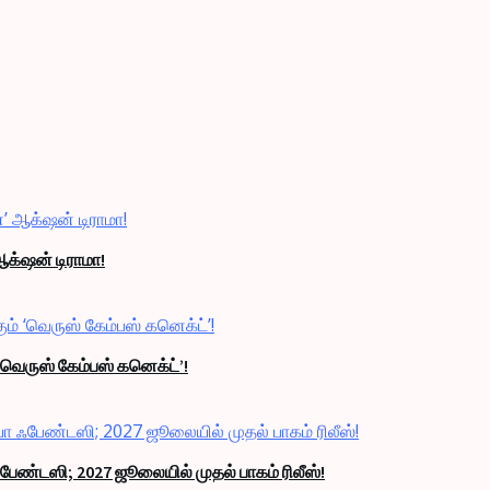
ஆக்‌ஷன் டிராமா!
‘வெருஸ் கேம்பஸ் கனெக்ட்’!
பேண்டஸி; 2027 ஜூலையில் முதல் பாகம் ரிலீஸ்!