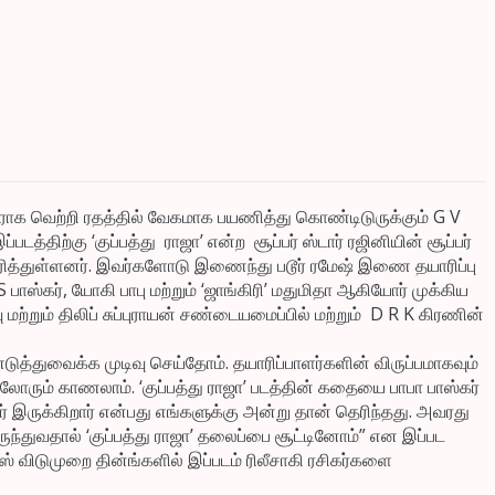
நடிகராக வெற்றி ரதத்தில் வேகமாக பயணித்து கொண்டிடுருக்கும் G V
ப்படத்திற்கு ‘குப்பத்து ராஜா’ என்ற சூப்பர் ஸ்டார் ரஜினியின் சூப்பர்
யாரித்துள்ளனர். இவர்களோடு இணைந்து படூர் ரமேஷ் இணை தயாரிப்பு
S பாஸ்கர், யோகி பாபு மற்றும் ‘ஜாங்கிரி’ மதுமிதா ஆகியோர் முக்கிய
 மற்றும் திலிப் சுப்புராயன் சண்டையமைப்பில் மற்றும் D R K கிரணின்
த்துவைக்க முடிவு செய்தோம். தயாரிப்பாளர்களின் விருப்பமாகவும்
ரும் காணலாம். ‘குப்பத்து ராஜா’ படத்தின் கதையை பாபா பாஸ்கர்
இருக்கிறார் என்பது எங்களுக்கு அன்று தான் தெரிந்தது. அவரது
ருந்துவதால் ‘குப்பத்து ராஜா’ தலைப்பை சூட்டினோம்” என இப்பட
ுமஸ் விடுமுறை தின்ங்களில் இப்படம் ரிலீசாகி ரசிகர்களை