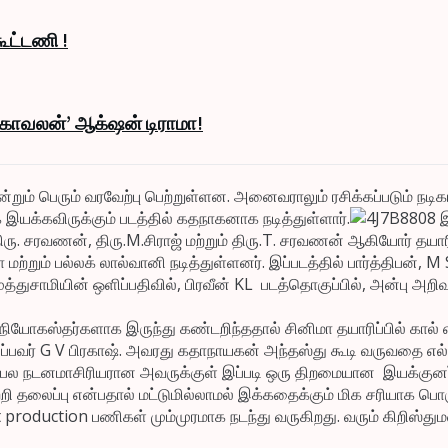
ூட்டணி !
் காவலன்’ ஆக்‌ஷன் டிராமா!
் இன்றும் பெரும் வரவேற்பு பெற்றுள்ளன. அனைவராலும் ரசிக்கப்படும் 
 இயக்கவிருக்கும் படத்தில் கதநாகனாக நடித்துள்ளார்.
இ
 திரு. சரவணன், திரு.M.சிராஜ் மற்றும் திரு.T. சரவணன் ஆகியோர் த
ற்றும் பல்லக் லால்வானி நடித்துள்ளனர். இப்படத்தில் பார்த்திபன், M 
்துசாமியின் ஒளிப்பதிவில், பிரவீன் KL படத்தொகுப்பில், அன்பு அறிவு
கஸ்தர்களாக இருந்து கண்டறிந்ததால் சினிமா தயாரிப்பில் கால் எடு
வர் G V பிரகாஷ். அவரது கதாநாயகன் அந்தஸ்து கூடி வருவதை எல்லோ
பிரபல நடனமாசிரியரான அவருக்குள் இப்படி ஒரு திறமையான இயக்குனர் 
ற்றி தலைப்பு என்பதால் மட்டுமில்லாமல் இக்கதைக்கும் மிக சரியாக பொ
 post production பணிகள் மும்முரமாக நடந்து வருகிறது. வரும் கிறிஸ்த