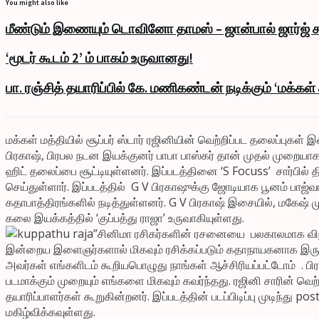
You might also like
மீண்டும் இணையும் டொவினோ தாமஸ் – ஜான்பால் ஜார்ஜ் க
‘மூடர் கூடம் 2’ ம் பாகம் உருவானது!
பா. ரஞ்சித் தயாரிப்பில் கே. மணிகண்டன் நடிக்கும் ‘மக்கள
மக்கள் மத்தியில் சூப்பர் ஸ்டார் ரஜினியின் வெற்றிப்பட தலைப்புகள
பிரகாஷ், பிரபல நடன இயக்குனர் பாபா பாஸ்கர் தான் முதல் முறையாக
ஹிட் தலைப்பை சூட்டியுள்ளனர். இப்படத்தினை ‘S Focuss’ சார்பில்
செய்துள்ளார். இப்படத்தில் G V பிரகாஷுக்கு ஜோடியாக பூனம் பாஜ்வா ம
கதாபாத்திரங்களில் நடித்துள்ளனர். G V பிரகாஷ் இசையில், மகேஷ் முத
கலை இயக்கத்தில் ‘குப்பத்து ராஜா’ உருவாகியுள்ளது.
”சினிமா ரசிகர்களின் ரசனையை பலகாலமாக விநியோ
இன்றைய இளைஞர்களால் மிகவும் ரசிக்கப்படும் கதாநாயகனாக இருப்ப
அவர்கள் எங்களிடம் கூறியபொழுது நாங்கள் ஆச்சிரியப்பட்டோம் . 
படமாக்கும் முறையும் எங்களை மிகவும் கவர்ந்தது. ரஜினி சாரின் வெ
தயாரிப்பாளர்கள் கூறுகின்றனர். இப்படத்தின் படப்பிடிப்பு முடிந்து
மகிழ்விக்கவுள்ளது.