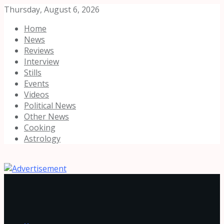
Thursday, August 6, 2026
Home
News
Reviews
Interview
Stills
Events
Videos
Political News
Other News
Cooking
Astrology