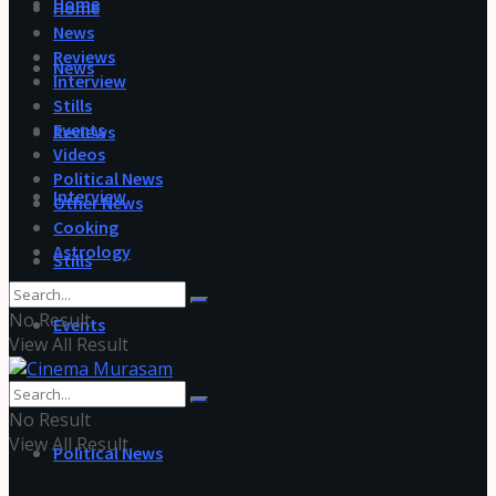
Home
Home
News
Reviews
News
Interview
Stills
Events
Reviews
Videos
Political News
Interview
Other News
Cooking
Astrology
Stills
No Result
Events
View All Result
Videos
No Result
View All Result
Political News