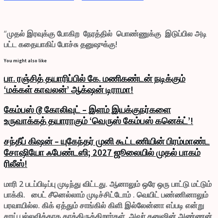
“
முதல் இரவுக்கு போகிற நேரத்தில் பொண்ணுக்கு இடுப்பில அடி
பட்ட கதையாகிப் போச்சு தனுஷுக்கு!
You might also like
பா. ரஞ்சித் தயாரிப்பில் கே. மணிகண்டன் நடிக்கும்
‘மக்கள் காவலன்’ ஆக்‌ஷன் டிராமா!
கேம்பஸ் டூ கோலிவுட் – இளம் இயக்குநர்களை
உருவாக்கத் தயாராகும் ‘வெருஸ் கேம்பஸ் கனெக்ட்’!
சந்தீப் கிஷன் – யுகேந்தர் முனி கூட்டணியின் பிரம்மாண்ட
சோஷியோ ஃபேண்டஸி; 2027 ஜூலையில் முதல் பாகம்
ரிலீஸ்!
மாரி 2 படப்பிடிப்பு முடிந்து விட்டது. ஆனாலும் ஒரே ஒரு பாட்டு மட்டும்
பாக்கி. பைட் சீனெல்லாம் முடிச்சிட்டோம் . வெயிட் பண்ணினாலும்
பரவாயில்ல.
கிக் ஏத்தும் சாங்கில் கிளி இல்லேன்னா எப்படி என்று
சாய் பல்லவிக்காக காத்திருக்கிறார்கள். அவர் தனுஷின் அண்ணன்