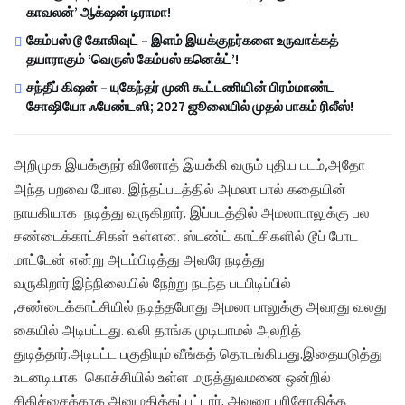
காவலன்’ ஆக்‌ஷன் டிராமா!
கேம்பஸ் டூ கோலிவுட் – இளம் இயக்குநர்களை உருவாக்கத்
தயாராகும் ‘வெருஸ் கேம்பஸ் கனெக்ட்’!
சந்தீப் கிஷன் – யுகேந்தர் முனி கூட்டணியின் பிரம்மாண்ட
சோஷியோ ஃபேண்டஸி; 2027 ஜூலையில் முதல் பாகம் ரிலீஸ்!
அறிமுக இயக்குநர் வினோத் இயக்கி வரும் புதிய படம்,அதோ
அந்த பறவை போல. இந்தப்படத்தில் அமலா பால் கதையின்
நாயகியாக நடித்து வருகிறார். இப்படத்தில் அமலாபாலுக்கு பல
சண்டைக்காட்சிகள் உள்ளன. ஸ்டண்ட் காட்சிகளில் டூப் போட
மாட்டேன் என்று அடம்பிடித்து அவரே நடித்து
வருகிறார்.இந்நிலையில் நேற்று நடந்த படபிடிப்பில்
,சண்டைக்காட்சியில் நடித்தபோது அமலா பாலுக்கு அவரது வலது
கையில் அடிபட்டது. வலி தாங்க முடியாமல் அலறித்
துடித்தார்.அடிபட்ட பகுதியும் வீங்கத் தொடங்கியது.இதையடுத்து
உடனடியாக கொச்சியில் உள்ள மருத்துவமனை ஒன்றில்
சிகிச்சைக்காக அனுமதிக்கப்பட்டார். அவரை பரிசோதித்த