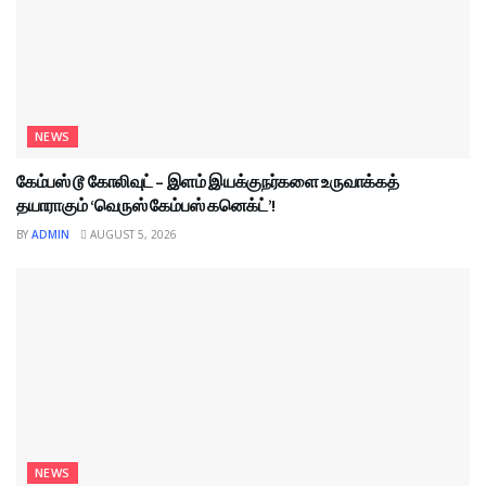
NEWS
கேம்பஸ் டூ கோலிவுட் – இளம் இயக்குநர்களை உருவாக்கத்
தயாராகும் ‘வெருஸ் கேம்பஸ் கனெக்ட்’!
BY
ADMIN
AUGUST 5, 2026
NEWS