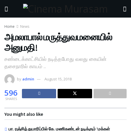
Home
News
அமலாபால் மருத்துவமனையில்
அனுமதி!
சண்டைக்காட்சியில் நடித்தபோது வலது கையின்
தசைநாரில் காயம் ..
by
admin
August 15, 2018
596
SHARES
You might also like
பா. ரஞ்சித் தயாரிப்பில் கே. மணிகண்டன் நடிக்கும் ‘மக்கள்