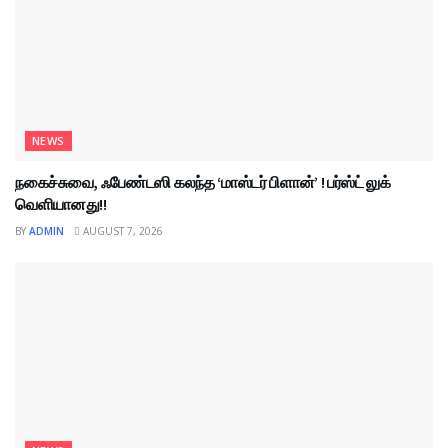
NEWS
நகைச்சுவை, ஃபேண்டஸி கலந்த ‘மாஸ்டர் பிளான்’ ! பர்ஸ்ட் லுக்
வெளியானது!!
BY
ADMIN
AUGUST 7, 2026