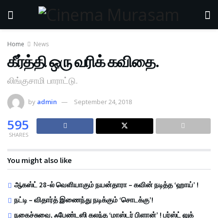
Home
News
கீர்த்தி ஒரு வரிக் கவிதை.
லிங்குசாமி பாராட்டு.
by
admin
September 24, 2018
595
SHARES
You might also like
ஆகஸ்ட் 28-ல் வெளியாகும் நயன்தாரா – கவின் நடித்த ‘ஹாய்’ !
நட்டி – விதார்த் இணைந்து நடிக்கும் ‘சொடக்கு’!
நகைச்சுவை, ஃபேண்டஸி கலந்த ‘மாஸ்டர் பிளான்’ ! பர்ஸ்ட் லுக்