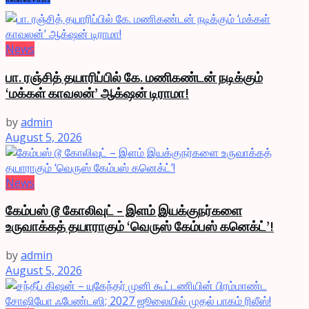
News
பா. ரஞ்சித் தயாரிப்பில் கே. மணிகண்டன் நடிக்கும்
‘மக்கள் காவலன்’ ஆக்‌ஷன் டிராமா!
by
admin
August 5, 2026
News
கேம்பஸ் டூ கோலிவுட் – இளம் இயக்குநர்களை
உருவாக்கத் தயாராகும் ‘வெருஸ் கேம்பஸ் கனெக்ட்’!
by
admin
August 5, 2026