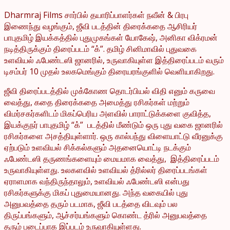
Dharmraj Films சார்பில் தயாரிப்பாளர்கள் நவீன் & பிரபு
இணைந்து வழங்கும், ஜீவி படத்தின் திரைக்கதை ஆசிரியர்
பாபுதமிழ் இயக்கத்தில் புதுமுகங்கள் யோகேஷ், அனிகா விக்ரமன்
நடித்திருக்கும் திரைப்படம் “க்”. தமிழ் சினிமாவில் புதுவகை
உளவியல் ஃபேண்டஸி ஜானரில், உருவாகியுள்ள இத்திரைப்படம் வரும்
டிசம்பர் 10 முதல் உலகமெங்கும் திரையரங்குளில் வெளியாகிறது.
ஜீவி திரைப்படத்தில் முக்கோண தொடர்பியல் விதி எனும் கருவை
வைத்து, கதை திரைக்கதை அமைத்து ரசிகர்கள் மற்றும்
விமர்சகர்களிடம் மிகப்பெரிய அளவில் பாராட்டுக்களை குவித்த,
இயக்குநர் பாபுதமிழ் “க்” படத்தில் மீண்டும் ஒரு புது வகை ஜானரில்
ரசிகர்களை அசத்தியுள்ளார். ஒரு கால்பந்து விளையாட்டு வீரனுக்கு
ஏற்படும் உளவியல் சிக்கல்களும் அதனையொட்டி நடக்கும்
ஃபேண்டஸி தருணங்களையும் மையமாக வைத்து, இத்திரைப்படம்
உருவாகியுள்ளது. உலகளவில் உளவியல் த்ரில்லர் திரைப்படங்கள்
ஏராளமாக வந்திருந்தாலும், உளவியல் ஃபேண்டஸி என்பது
ரசிகர்களுக்கு மிகப் புதுமையானது. அந்த வகையில் புது
அனுபவத்தை தரும் படமாக, ஜீவி படத்தை விடவும் பல
திருப்பங்களும், ஆச்சர்யங்களும் கொண்ட த்ரில் அனுபவத்தை
தரும் படைப்பாக இப்படம் உருவாகியுள்ளது.