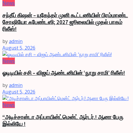
News
சந்தீப் கிஷன் – யுகேந்தர் முனி கூட்டணியின் பிரம்மாண்ட
சோஷியோ ஃபேண்டஸி; 2027 ஜூலையில் முதல் பாகம்
ரிலீஸ்!
by
admin
August 5, 2026
News
ஓடிடியில் சசி – விஜய் ஆண்டனியின் ‘நூறு சாமி’ ரிலீஸ்!
by
admin
August 5, 2026
News
“அடிச்சான்டா அப்பாயின்ட்மென்ட் ஆர்டர்.! ஆனா பேரு
இல்லியே !