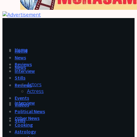
Home
Home
News
Reviews
News
Interview
Stills
Actors
Reviews
Actress
Events
Interview
Videos
Political News
Other News
Stills
Cooking
Astrology