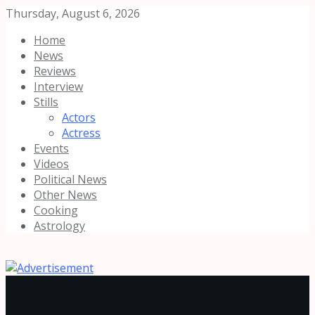
Thursday, August 6, 2026
Home
News
Reviews
Interview
Stills
Actors
Actress
Events
Videos
Political News
Other News
Cooking
Astrology