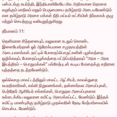
பன்மடங்கு உயர்த்தி, இந்தியாவிலேயே மிக அதிகமான தொகை
வழங்கும் மாநிலம் எனும் பெருமையை தமிழ்நாடு அடையவேண்டும்
என தமிழ்நாடு அரசை மக்கள் நீதி மய்யம் கட்சியின் நிர்வாகக் குழு
மற்றும் செயற்குழு வலியுறுத்துகிறது.
தீர்மானம் 11:
தெளிவான சிந்தனையும், வலுவான உடலும் கொண்ட
இளையோர்தான் ஓர் ஆரோக்யமான சமுதாயத்தின்
அடையாளங்கள். நாட்டில் போதைப்பொருட்களின் புழக்கத்தை
ஒழிக்கவும், போதைப்பழக்கத்தை மட்டுப்படுத்தவும் “அரசு – அரசு
இயந்திரம் – பொதுமக்கள்” பங்கேற்புடன் கூடிய போதைக்கு எதிரான
யுத்தத்தை நடத்தவேண்டும்.
ஒவ்வொரு மாவட்டத்திலும் மாவட்ட ஆட்சியர், காவல்துறை
உயரதிகாரிகள், கல்வி நிறுவனங்கள், தன்னார்வல அமைப்புகள்,
பெற்றோர் ஆசிரியர் சங்கங்கள், பொதுநல அமைப்புகளை
உள்ளடக்கிய வலுவான கமிட்டி அமைக்கப்பட்ட வேண்டும். இந்தக்
கமிட்டி மாண்புமிகு தமிழ்நாடு முதல்வரின் நேரடி மேற்பார்வையில்
செயல்பட வேண்டும்.