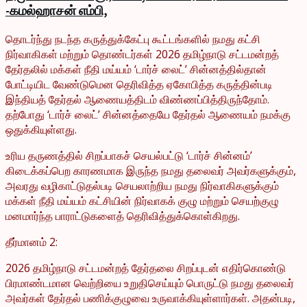
-கமல்ஹாசன் எம்பி,
தொடர்ந்து நடந்த கருத்துக்கேட்பு கூட்டங்களில் நமது கட்சி
நிர்வாகிகள் மற்றும் தொண்டர்கள் 2026 தமிழ்நாடு சட்டமன்றத்
தேர்தலில் மக்கள் நீதி மய்யம் ‘டார்ச் லைட்’ சின்னத்தில்தான்
போட்டியிட வேண்டுமென தெரிவித்த ஏகோபித்த கருத்தின்படி
இந்தியத் தேர்தல் ஆணையத்திடம் விண்ணப்பித்திருந்தோம்.
தற்போது ‘டார்ச் லைட்’ சின்னத்தையே தேர்தல் ஆணையம் நமக்கு
ஒதுக்கியுள்ளது.
உரிய தருணத்தில் சிறப்பாகச் செயல்பட்டு ‘டார்ச் சின்னம்’
கிடைக்கப்பெற காரணமாக இருந்த நமது தலைவர் அவர்களுக்கும்,
அவரது வழிகாட்டுதல்படி செயலாற்றிய நமது நிர்வாகிகளுக்கும்
மக்கள் நீதி மய்யம் கட்சியின் நிர்வாகக் குழு மற்றும் செயற்குழு
மனமார்ந்த பாராட்டுகளைத் தெரிவித்துக்கொள்கிறது.
தீர்மானம் 2:
2026 தமிழ்நாடு சட்டமன்றத் தேர்தலை சிறப்புடன் எதிர்கொண்டு
பிரமாண்டமான வெற்றியை உறுதிசெய்யும் பொருட்டு நமது தலைவர்
அவர்கள் தேர்தல் பணிக்குழுவை உருவாக்கியுள்ளார்கள். அதன்படி,