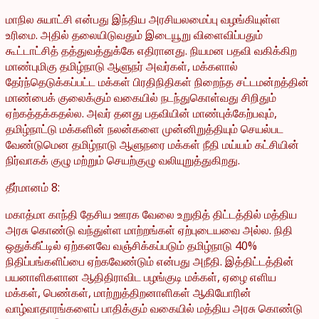
மாநில சுயாட்சி என்பது இந்திய அரசியலமைப்பு வழங்கியுள்ள
உரிமை. அதில் தலையிடுவதும் இடையூறு விளைவிப்பதும்
கூட்டாட்சித் தத்துவத்துக்கே எதிரானது. நியமன பதவி வகிக்கிற
மாண்புமிகு தமிழ்நாடு ஆளுநர் அவர்கள், மக்களால்
தேர்ந்தெடுக்கப்பட்ட மக்கள் பிரதிநிதிகள் நிறைந்த சட்டமன்றத்தின்
மாண்பைக் குலைக்கும் வகையில் நடந்துகொள்வது சிறிதும்
ஏற்கத்தக்கதல்ல. அவர் தனது பதவியின் மாண்புக்கேற்பவும்,
தமிழ்நாட்டு மக்களின் நலன்களை முன்னிறுத்தியும் செயல்பட
வேண்டுமென தமிழ்நாடு ஆளுநரை மக்கள் நீதி மய்யம் கட்சியின்
நிர்வாகக் குழு மற்றும் செயற்குழு வலியுறுத்துகிறது.
தீர்மானம் 8:
மகாத்மா காந்தி தேசிய ஊரக வேலை உறுதித் திட்டத்தில் மத்திய
அரசு கொண்டு வந்துள்ள மாற்றங்கள் ஏற்புடையவை அல்ல. நிதி
ஒதுக்கீட்டில் ஏற்கனவே வஞ்சிக்கப்படும் தமிழ்நாடு 40%
நிதிப்பங்களிப்பை ஏற்கவேண்டும் என்பது அநீதி. இத்திட்டத்தின்
பயனாளிகளான ஆதிதிராவிட பழங்குடி மக்கள், ஏழை எளிய
மக்கள், பெண்கள், மாற்றுத்திறனாளிகள் ஆகியோரின்
வாழ்வாதாரங்களைப் பாதிக்கும் வகையில் மத்திய அரசு கொண்டு