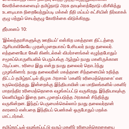
கோரிக்கைகளையும் தமிழ்நாடு அரசு தாயுள்ளத்தோடு பரிசீலித்து
உடனடியாக நிறைவேற்றும்படி மக்கள் நீதி மய்யம் கட்சியின் நிர்வாகக்
குழு மற்றும் செயற்குழு கோரிக்கை விடுக்கிறது.
தீர்மானம் 10:
‘இல்லத்தரசிகளுக்கு ஊதியம்’ என்கிற மகத்தான திட்டத்தை
ஆசியாவிலேயே முதன்முறையாகப் பேசியவர் நமது தலைவர்.
எத்தனையோ கேலி கிண்டல்கள் விமர்சனங்கள் எழுந்தபோதும்
சமூகப்பொருளியலில் பெரும்பங்கு ஆற்றும் நமது மகளிருக்கான
அடிப்படை உரிமை இது என்று நமது தலைவர் தொடர்ந்து
முழங்கினார். நமது தலைவரின் மகத்தான சிந்தனையில் உதித்த
திட்டம் தமிழ்நாட்டில் திமுக அரசால் ‘மகளிர் உரிமைத்தொகை’ என
உருவெடுத்தது. இன்றைக்கு இந்தியாவின் பல மாநிலங்களில் மகளிர்
மாதாந்திர உரிமைத்தொகை வழங்கப்பட்டு வருகிறது. இந்தியாவுக்கு
வெளியிலும் இதை நடைமுறைப்படுத்த அரசுகள் சிந்தித்து
வருகின்றன. இந்தப் பெருமைக்கெல்லாம் நமது தலைவர்தான்
காரணம் என்பதை இந்தியப் பெண்கள் ஒருபோதும் மறக்க
மாட்டார்கள்.
தமிழ்நாட்டில் வழங்கப்பட்டு வரும் மகளிர் உரிமைத்தொகையை