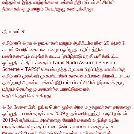
வந்துள்ள இந்த மாற்றங்களை மக்கள் நீதி மய்யம் கட்சியின்
நிர்வாகக் குழு மற்றும் செயற்குழு கண்டிக்கிறது.
தீர்மானம் 9:
தமிழ்நாடு அரசு அலுவலர்கள் மற்றும் ஆசிரியர்களின் 20 ஆண்டு
காலக் கோரிக்கையான பழைய ஓய்வூதிய திட்டத்தின்
பலன்களையும் வழங்கக் கூடிய “தமிழ்நாடு உறுதியளிக்கப்பட்ட
ஓய்வூதியத் திட்டத்தைச் (Tamil Nadu Assured Pension
Scheme – TAPS)” செயல்படுத்த ஆணை பிறப்பித்த மாண்புமிகு
தமிழ்நாடு முதல்வர் மு.க.ஸ்டாலின் தலைமையிலான திராவிட மாடல்
தமிழ்நாடு அரசுக்கு மக்கள் நீதி மய்யம் கட்சியின் நிர்வாகக் குழு
மற்றும் செயற்குழு மனமார்ந்த பாராட்டுகளைத்
தெரிவித்துக்கொள்கிறது.
அதே வேளையில், ஓய்வு பெற்ற மூத்த அரசு மருத்துவர்கள் தங்களது
ஓய்வூதிய பலன்களுக்காக 2009 முதல் வலியுறுத்தி வருகிறார்கள்.
2018-ல் ஏற்கப்பட்ட அவர்களது கோரிக்கைகள் அடுத்த ஆறே
மாதங்களில் நிறுத்தப்பட்டன. நீண்ட காலமாக மக்களுக்குச்
சேவையாற்றி பணி நிறைவு பெற்ற மூத்த மருத்துவர்களின்