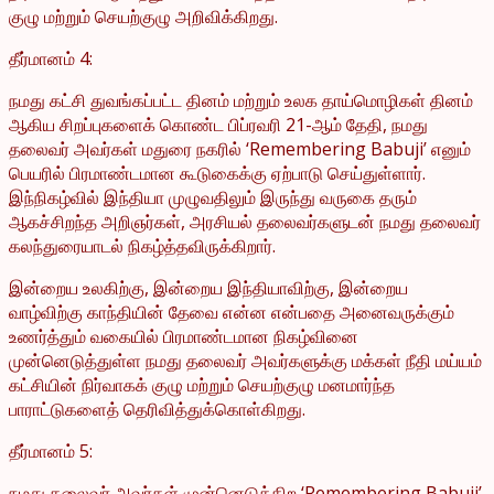
குழு மற்றும் செயற்குழு அறிவிக்கிறது.
தீர்மானம் 4:
நமது கட்சி துவங்கப்பட்ட தினம் மற்றும் உலக தாய்மொழிகள் தினம்
ஆகிய சிறப்புகளைக் கொண்ட பிப்ரவரி 21-ஆம் தேதி, நமது
தலைவர் அவர்கள் மதுரை நகரில் ‘Remembering Babuji’ எனும்
பெயரில் பிரமாண்டமான கூடுகைக்கு ஏற்பாடு செய்துள்ளார்.
இந்நிகழ்வில் இந்தியா முழுவதிலும் இருந்து வருகை தரும்
ஆகச்சிறந்த அறிஞர்கள், அரசியல் தலைவர்களுடன் நமது தலைவர்
கலந்துரையாடல் நிகழ்த்தவிருக்கிறார்.
இன்றைய உலகிற்கு, இன்றைய இந்தியாவிற்கு, இன்றைய
வாழ்விற்கு காந்தியின் தேவை என்ன என்பதை அனைவருக்கும்
உணர்த்தும் வகையில் பிரமாண்டமான நிகழ்வினை
முன்னெடுத்துள்ள நமது தலைவர் அவர்களுக்கு மக்கள் நீதி மய்யம்
கட்சியின் நிர்வாகக் குழு மற்றும் செயற்குழு மனமார்ந்த
பாராட்டுகளைத் தெரிவித்துக்கொள்கிறது.
தீர்மானம் 5:
நமது தலைவர் அவர்கள் முன்னெடுக்கிற ‘Remembering Babuji’