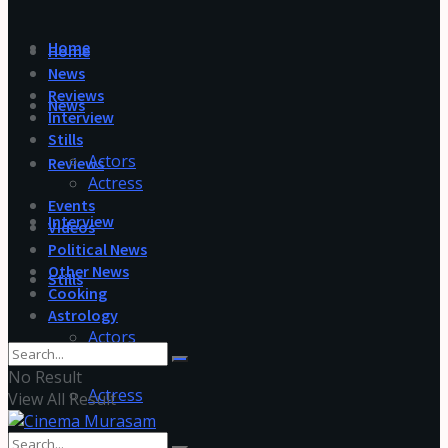
Home
Home
News
Reviews
News
Interview
Stills
Actors
Reviews
Actress
Events
Interview
Videos
Political News
Other News
Stills
Cooking
Astrology
Actors
No Result
Actress
View All Result