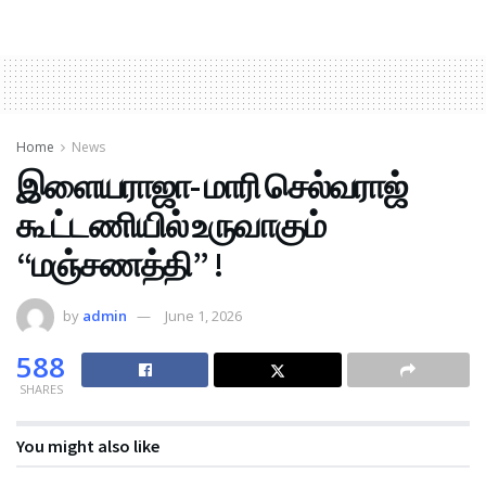
Home
News
இளையராஜா- மாரி செல்வராஜ்
கூட்டணியில் உருவாகும்
“மஞ்சணத்தி” !
by
admin
June 1, 2026
588
SHARES
You might also like