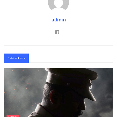
admin
Related
Posts