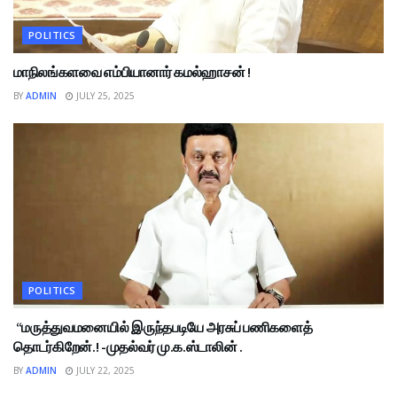
POLITICS
மாநிலங்களவை எம்பியானார் கமல்ஹாசன் !
BY
ADMIN
JULY 25, 2025
POLITICS
“மருத்துவமனையில் இருந்தபடியே அரசுப் பணிகளைத்
தொடர்கிறேன்.! -முதல்வர் மு.க.ஸ்டாலின் .
BY
ADMIN
JULY 22, 2025