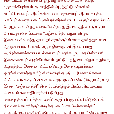
சினிமாவில் தனக்கென ஒரு வலுவான அடையாளத்தை
உருவாக்கியுள்ளார். சமூகத்தின் அடித்தட்டு மக்களின்
வாழ்வியலையும், அவர்களின் உணர்வுகளையும் ஆழமாக பதிவு
செய்யும் அவரது படைப்புகள் ரசிகர்களிடையே பெரும் வரவேற்பைப்
பெற்றுள்ளன. அந்த வகையில் அவரது இயக்கத்தில் உருவாகும்
ஆறாவது திரைப்படமாக “மஞ்சணத்தி” உருவாகிறது.
இசை உலகில் ஐந்து தசாப்தங்களுக்கும் மேலாக தனித்துவமான
ஆளுமையாக விளங்கி வரும் இசைஞானி இளையராஜா,
ஆயிரக்கணக்கான பாடல்களையும் மறக்க முடியாத பின்னணி
இசைகளையும் வழங்கியுள்ளார். நாட்டுப்புற இசை, கர்நாடக இசை,
மேற்கத்திய இசை உள்ளிட்ட பல்வேறு இசை வடிவங்களை
ஒருங்கிணைத்து தமிழ் சினிமாவுக்கு புதிய பரிமாணங்களை
அளித்தவர். கதையின் உணர்வுகளுக்கு உயிர் கொடுக்கும் அவரது
இசை, “மஞ்சணத்தி” திரைப்படத்திற்கும் மிகப்பெரிய பலமாக
அமையும் என எதிர்பார்க்கப்படுகிறது.
‘வாழை’ திரைப்படத்தின் வெற்றிக்குப் பிறகு, நவ்வி ஸ்டூடியோஸ்
நிறுவனம் தயாரிக்கும் அடுத்த படைப்பாக “மஞ்சணத்தி”
உருவாகிறது. நவ்வி ஸ்டூடியோஸ் சார்பாக திவ்யா மாரி செல்வராஜ்