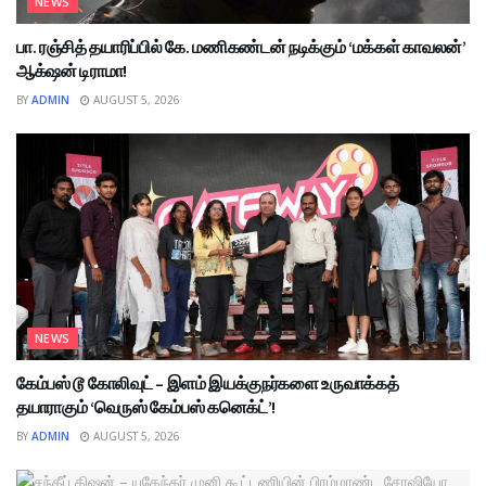
NEWS
பா. ரஞ்சித் தயாரிப்பில் கே. மணிகண்டன் நடிக்கும் ‘மக்கள் காவலன்’
ஆக்‌ஷன் டிராமா!
BY
ADMIN
AUGUST 5, 2026
NEWS
கேம்பஸ் டூ கோலிவுட் – இளம் இயக்குநர்களை உருவாக்கத்
தயாராகும் ‘வெருஸ் கேம்பஸ் கனெக்ட்’!
BY
ADMIN
AUGUST 5, 2026