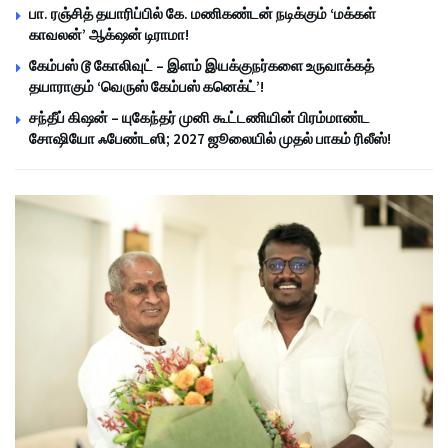
பா. ரஞ்சித் தயாரிப்பில் கே. மணிகண்டன் நடிக்கும் ‘மக்கள்
காவலன்’ ஆக்‌ஷன் டிராமா!
கேம்பஸ் டூ கோலிவுட் – இளம் இயக்குநர்களை உருவாக்கத்
தயாராகும் ‘வெருஸ் கேம்பஸ் கனெக்ட்’!
சந்தீப் கிஷன் – யுகேந்தர் முனி கூட்டணியின் பிரம்மாண்ட
சோஷியோ ஃபேண்டஸி; 2027 ஜூலையில் முதல் பாகம் ரிலீஸ்!