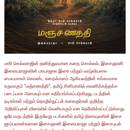
மாரி செல்வராஜின் தனித்துவமான கதை சொல்லல், இசைஞானி
இளையராஜாவின் மாயாஜால இசை மற்றும் வாழ்வியலை
மையமாகக் கொண்ட கதைக்களம் ஆகியவற்றின் சங்கமமாக
உருவாகும் “மஞ்சணத்தி”, தமிழ் சினிமாவில் கவனிக்கத்தக்க
படைப்பாக அமையும் என எதிர்பார்க்கப்படுகிறது. படத்தின்
நடிகர்கள் மற்றும் தொழில்நுட்பக் கலைஞர்கள் குறித்த
அறிவிப்புகள் விரைவில் வெளியாகும் என தெரிவிக்கப்பட்டுள்ளது.
ஒரே வருடத்தில் இருவேறு படங்களில் தமிழ் திரையுலகின் இசை
ஜாம்பவான்களான இசைஞானி இளையராஜா மற்றும் இசைபுயல்