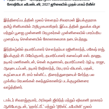
சோஷியோ ஃபேண்டஸி; 2027 ஜூலையில் முதல் பாகம் ரிலீஸ்!
இத்திரைப்படத்தின் மூலம் கௌதம் சிவராமன்‌ இயக்குநராக
தமிழ் சினிமாவில் அறிமுகமாகிறார். இப்படத்தின் துவக்க விழா
மற்றும் பூஜை முன்னணி பிரமுகர்கள் முன்னிலையில் பாரம்பரிய
முறைப்படி சென்னையில் கோலாகலமாக நடைபெற்றது.
இந்நிகழ்வில் தயாரிப்பாளர் சௌந்தர்யா ரஜினிகாந்த், மகேஷ் ராஜ்,
இயக்குநர் சி. பிரேம்குமார், தயாரிப்பாளர் கலைப்புலி எஸ். தாணு,
நடிகர் மணிகண்டன், கென் கருணாஸ், தயாரிப்பாளர் ஆர்.டி. ராஜா,
ஆவுடையப்பன், நடிகர் ரிஷிகாந்த், பிரபு ராம் வியாஸ், மதன்,
கருப்பையா சி. ராம் உள்ளிட்ட திரைத்துறையைச் சேர்ந்த பல
முக்கிய பிரபலங்கள் கலந்துகொண்டு படக்குழுவினரை
வாழ்த்தினர்.
டாக்டர் சிவராஜ்குமார், அபிஷன் ஜீவிந்த் மற்றும் ஷிவானி நாகாரம்
ஆகியோருடன், ‘ஹார்ட்பீட்’ மற்றும் ‘டூரிஸ்ட் ஃபேமிலி’ மூலம்