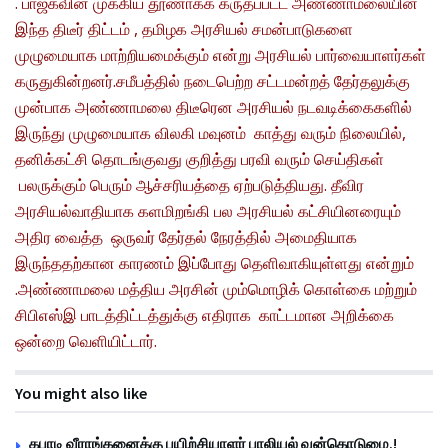
. பாஜகவின் முக்கிய தூணாகக் கருதப்பட்ட அண்ணாமலையின்
இந்த திடீர் திட்டம் , தமிழக அரசியல் சமன்பாடுகளை
முழுமையாக மாற்றியமைக்கும் என்று அரசியல் பார்வையாளர்கள்
கருதுகின்றனர்.
சமீபத்தில் நடைபெற்ற சட்டமன்றத் தேர்தலுக்கு
முன்பாக அண்ணாமலை திடீரென அரசியல் நடவடிக்கைகளில்
இருந்து முழுமையாக விலகி மவுனம் காத்து வரும் நிலையில்,
தனிக்கட்சி தொடங்குவது குறித்து பரவி வரும் செய்திகள்
பலருக்கும் பெரும் ஆச்சரியத்தை ஏற்படுத்தியது. தீவிர
அரசியல்வாதியாக களமிறங்கி பல அரசியல் கட்சியினரையும்
அதிர வைத்த ஒருவர் தேர்தல் நேரத்தில் அமைதியாக
இருந்ததற்கான காரணம் இப்போது தெளிவாகியுள்ளது என்றும்
.
அண்ணாமலை மத்திய அரசின் மும்மொழிக் கொள்கை மற்றும்
சிபிஎஸ்இ பாடத்திட்டத்துக்கு எதிராக காட்டமான அறிக்கை
ஒன்றை வெளியிட்டார்.
You might also like
கபாடி வீராங்கனைக்கு பயிற்சியாளர் பாலியல் வன்கொடுமை.!