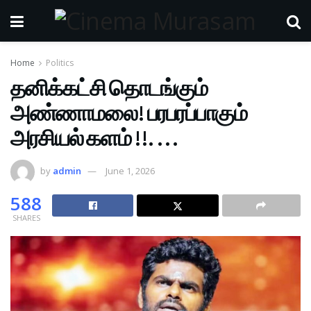
Home
Politics
தனிக்கட்சி தொடங்கும்
அண்ணாமலை! பரபரப்பாகும்
அரசியல் களம் !!. …
by
admin
June 1, 2026
588
SHARES