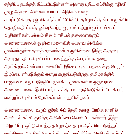
சந்திப்பு நடத்தத் திட்டமிட்டுள்ளார்.அவரது புதிய கட்சிக்கு ரஜினி
முழு ஆதரவு அளிக்க வாய்ப்பு அதிகம் என்று
கூறப்படுகிறது.ரஜினிகாந்த் மட்டுமின்றி, தமிழகத்தின் பல முக்கிய
தொழிலதிபர்கள், ஓய்வு பெற்ற ஐஏ எஸ் மற்றும் ஐபி எஸ் உயர்
அதிகாரிகள், மற்றும் சில அரசியல் தலைவர்களும்
அண்ணாமலைக்கு திரைமறைவில் ஆதரவு அளிக்க
முன்வந்துள்ளதாகத் தகவல்கள் வருகின்றன. இந்த ஆதரவு
அவரது புதிய அரசியல் பயணத்துக்கு பெரும் பலத்தை
அளிக்கும்.அண்ணாமலையின் இந்த முடிவு பாஜகவுக்கு பெரும்
இழப்பை ஏற்படுத்தும் என்று கருதப்படுகிறது. தமிழகத்தில்
பாஜகவை வலுப்படுத்திய முக்கிய முகங்களில் ஒருவரான
அண்ணாமலை இனி மாற்று சக்தியாக உருவெடுக்கப் போகிறார்
என்றும் அரசியல் நோக்கர்கள் கூறுகின்றனர்
அண்ணாமலை, வரும் ஜூன் 4 ம் தேதி தனது பிறந்த நாளில்
அரசியல் கட்சி குறித்த அறிவிப்பை வெளியிட உள்ளார். இந்த
அறிவிப்பு ஒட்டுமொத்த தமிழகத்தையும் ஆச்சரிய படுத்தும்
என்கிறது அவரின் நெருங்கிய வட்டாரம்.இந்த அரசியல் மாற்றம்,