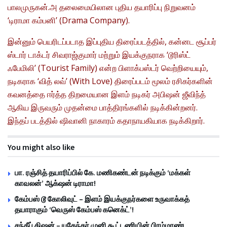
பாலமுருகன்.அ தலைமையிலான புதிய தயாரிப்பு நிறுவனம்
‘டிராமா கம்பனி’ (Drama Company).
இன்னும் பெயரிடப்படாத இப்புதிய திரைப்படத்தில், கன்னட சூப்பர்
ஸ்டார் டாக்டர் சிவராஜ்குமார்‌ மற்றும் இயக்குநராக ‘டூரிஸ்ட்
ஃபேமிலி’ (Tourist Family) என்ற பிளாக்பஸ்டர் வெற்றியையும்,
நடிகராக ‘வித் லவ்’ (With Love) திரைப்படம் மூலம் ரசிகர்களின்
கவனத்தை ஈர்த்த திறமையான இளம் நடிகர் அபிஷன் ஜீவிந்த்
ஆகிய இருவரும் முதன்மை பாத்திரங்களில் நடிக்கின்றனர்.
இந்தப் படத்தில் ஷிவானி நாகாரம் கதாநாயகியாக நடிக்கிறார்.
You might also like
பா. ரஞ்சித் தயாரிப்பில் கே. மணிகண்டன் நடிக்கும் ‘மக்கள்
காவலன்’ ஆக்‌ஷன் டிராமா!
கேம்பஸ் டூ கோலிவுட் – இளம் இயக்குநர்களை உருவாக்கத்
தயாராகும் ‘வெருஸ் கேம்பஸ் கனெக்ட்’!
சந்தீப் கிஷன் – யுகேந்தர் முனி கூட்டணியின் பிரம்மாண்ட