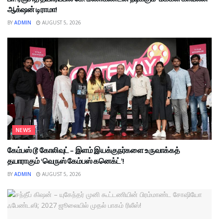
ஆக்‌ஷன் டிராமா!
BY
ADMIN
AUGUST 5, 2026
NEWS
கேம்பஸ் டூ கோலிவுட் – இளம் இயக்குநர்களை உருவாக்கத்
தயாராகும் ‘வெருஸ் கேம்பஸ் கனெக்ட்’!
BY
ADMIN
AUGUST 5, 2026