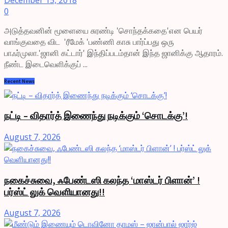
0
அடுத்தவனின் மூளையை சுரண்டி 'சொந்தக்கதை'என பெயர்
வாங்குவதை விட 'ரீமேக் 'பண்ணி காசு பார்ப்பது ஒரு
பாஃர்முலா.'ஜானி கட்டார்' இந்திப்படம்தான் இந்த ஜானிக்கு ஆதாரம்.
நீண்ட இடைவெளிக்குப் ...
Recent News
நட்டி – விதார்த் இணைந்து நடிக்கும் ‘சொடக்கு’!
August 7, 2026
நகைச்சுவை, ஃபேண்டஸி கலந்த ‘மாஸ்டர் பிளான்’ !
பர்ஸ்ட் லுக் வெளியானது!!
August 7, 2026