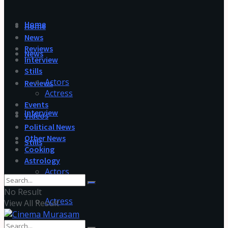
Home
Home
News
Reviews
News
Interview
Stills
Actors
Reviews
Actress
Events
Interview
Videos
Political News
Other News
Stills
Cooking
Astrology
Actors
No Result
Actress
View All Result