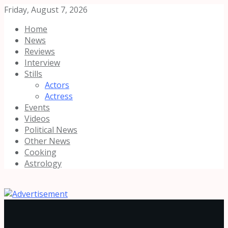
Friday, August 7, 2026
Home
News
Reviews
Interview
Stills
Actors
Actress
Events
Videos
Political News
Other News
Cooking
Astrology