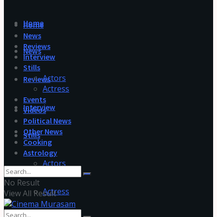
Home
Home
News
Reviews
News
Interview
Stills
Actors
Reviews
Actress
Events
Interview
Videos
Political News
Other News
Stills
Cooking
Astrology
Actors
No Result
Actress
View All Result