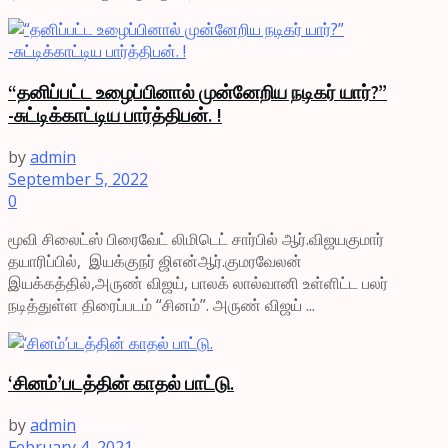
“தனிப்பட்ட உழைப்பினால் முன்னேறிய நடிகர் யார்?”
-சுட்டிக்காட்டிய பார்த்திபன். !
by
admin
September 5, 2022
0
மூவி சிலைட்ஸ் பிரைவேட் லிமிடெட் சார்பில் ஆர்.விஜயகுமார்
தயாரிப்பில், இயக்குநர் ஜிஎன்ஆர்.குமரவேலன்
இயக்கத்தில்,அருண் விஜய், பாலக் லால்வானி உள்ளிட்ட பலர்
நடித்துள்ள திரைப்படம் “சினம்”. அருண் விஜய் ...
‘சினம்’படத்தின் காதல் பாட்டு.
by
admin
February 4, 2021