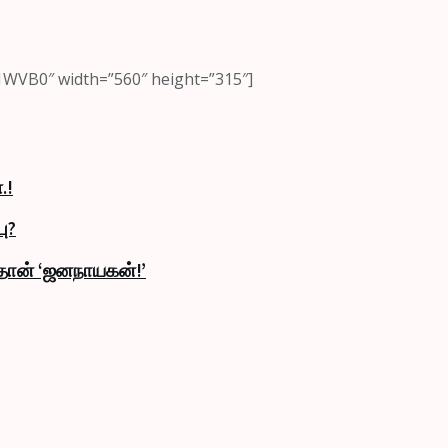
WVB0″ width=”560″ height=”315″]
.!
ு?
தான் ‘ஜனநாயகன்!’