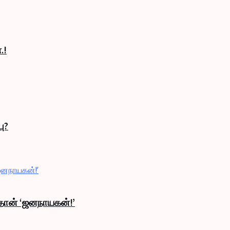
.!
ு?
தான் ‘ஜனநாயகன்!’