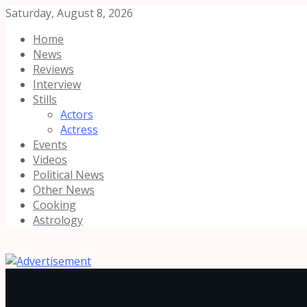
Saturday, August 8, 2026
Home
News
Reviews
Interview
Stills
Actors
Actress
Events
Videos
Political News
Other News
Cooking
Astrology