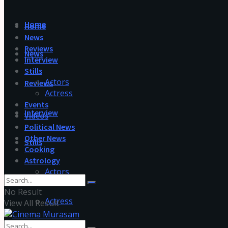
Home
Home
News
Reviews
News
Interview
Stills
Actors
Reviews
Actress
Events
Interview
Videos
Political News
Other News
Stills
Cooking
Astrology
Actors
No Result
Actress
View All Result