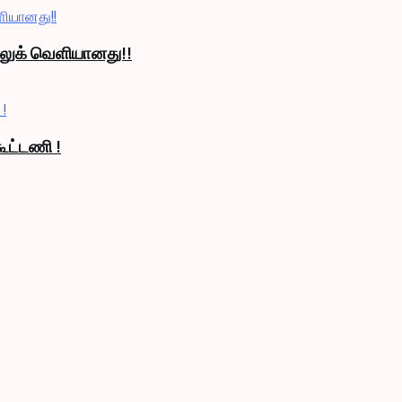
் லுக் வெளியானது!!
ூட்டணி !