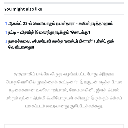
You might also like
ஆகஸ்ட் 28-ல் வெளியாகும் நயன்தாரா – கவின் நடித்த ‘ஹாய்’ !
நட்டி – விதார்த் இணைந்து நடிக்கும் ‘சொடக்கு’!
நகைச்சுவை, ஃபேண்டஸி கலந்த ‘மாஸ்டர் பிளான்’ ! பர்ஸ்ட் லுக்
வெளியானது!!
தாதாசாகிப் பால்கே விருது வழங்கப்பட்ட போது அரிதாக
பொதுவெளியில் முகத்தைக் காட்டினார். இவருடன் நடித்த பிரபல
நடிகைகளான வஹீதா ரஹ்மான், ஹேமமாலினி, ஜீனத் அமன்
மற்றும் ஷப்னா ஆஸ்மி ஆகியோருடன் சசிகபூர் இருக்கும் அந்தப்
புகைப்படம் வைரலானது குறிப்பிடத்தக்கது.