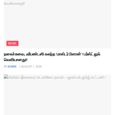
NEWS
நகைச்சுவை, ஃபேண்டஸி கலந்த ‘மாஸ்டர் பிளான்’ ! பர்ஸ்ட் லுக்
வெளியானது!!
BY
ADMIN
AUGUST 7, 2026