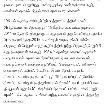
நாளை நடைபெறுகிறது. சசிகபூருக்கு மகள் சஞ்சனா கபூர்,
மகன்கள் குனால் மற்றும் கரன் ஆகியோர் உள்ளனர்.
1961-ம் ஆண்டு சசிகபூர் ‘தர்மபுத்திரா’ படத்தின் மூலம்
அறிமுகமானார். தொடர்ந்து 116 இந்திப் படங்களில் நடித்தார்.
2011-ம் ஆண்டு இவருக்கு பத்மபூஷன் விருது கொடுத்து மத்திய
அரசு கவுரவித்தது.2015-ல் சசிகபூர் தாதாசாகேப் பால்கே
விருதையும் பெற்றார். கபூர் குடும்பத்தில் இந்த விருதைப் பெறும் 3-
வது நடிகரானார் சசிகபூர். 1984-ம் ஆண்டு மனைவி ஜெனிபர்
புற்று நோயால் மரணமடைந்தார்.ஜெனிபர் நாடகக் கலைஞர்
என்பதும் கவனிக்கத்தக்கது.’தீவார்’, ‘நமக்ஹலால்’, ‘ஹீராலால்
பன்னாலால்’, ‘கபீகபீ’, ‘சில்சிலா’ இன்னபிற பிரபல ஹிட்
திரைப்படங்களில் நடித்த சசிகபூர் பிரிட்டிஷ் மற்றும் அமெரிக்க
திரைப்படங்களிலும் நடித்துள்ளார். மெர்சண்ட் ஐவரி தயாரிப்பான
‘தி ஹவுஸ் ஹோல்டர்’ , ‘ஷேக்ஸ்பியர்வாலா’, ‘பாம்பே டாக்கி’, ‘ஹீட்
அண்ட் டஸ்ட்’ ஆகிய படங்கள் அந்த வகையில் குறிப்பிடத்தகுந்த
படங்களாகும்.