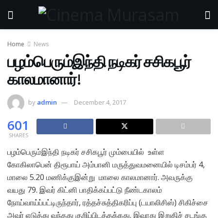
Home
News
பழம்பெரும்இந்தி நடிகர் சசிகபூர்
காலமானார்!
by
admin
December 4, 2017
601
SHARES
பழம்பெரும்இந்தி நடிகர் சசிகபூர் மும்பையில் உள்ள
கோகிலாபென் திரூபாய் அம்பானி மருத்துவமனையில் டிசம்பர் 4,
மாலை 5.20 மணிக்குஇன்று மாலை காலமானார். அவருக்கு
வயது 79. இவர் கிட்னி பாதிக்கப்பட்டு நீண்டகாலம்
நோய்வாய்ப்பட்டிருந்தார், ரத்தச்சுத்திகரிப்பு (டயாலிசிஸ்) சிகிச்சை
அவர் எடுத்து வந்தது குறிப்பிடத்தக்கது. இவரது இறுதிச் சடங்கு