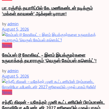
பா. ரஞ்சித் தயாரிப்பில் கே. மணிகண்டன் நடிக்கும்
‘மக்கள் காவலன்’ ஆக்‌ஷன் டிராமா!
by
admin
August 5, 2026
News
கேம்பஸ் டூ கோலிவுட் – இளம் இயக்குநர்களை
உருவாக்கத் தயாராகும் ‘வெருஸ் கேம்பஸ் கனெக்ட்’!
by
admin
August 5, 2026
News
சந்தீப் கிஷன் – யுகேந்தர் முனி கூட்டணியின் பிரம்மாண்ட
சோஷியோ ஃபேண்டஸி; 2027 ஜூலையில் முதல் பாகம்