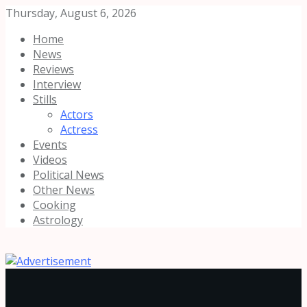
Thursday, August 6, 2026
Home
News
Reviews
Interview
Stills
Actors
Actress
Events
Videos
Political News
Other News
Cooking
Astrology