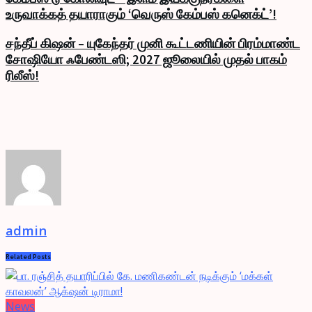
உருவாக்கத் தயாராகும் ‘வெருஸ் கேம்பஸ் கனெக்ட்’!
சந்தீப் கிஷன் – யுகேந்தர் முனி கூட்டணியின் பிரம்மாண்ட
சோஷியோ ஃபேண்டஸி; 2027 ஜூலையில் முதல் பாகம்
ரிலீஸ்!
admin
Related
Posts
News