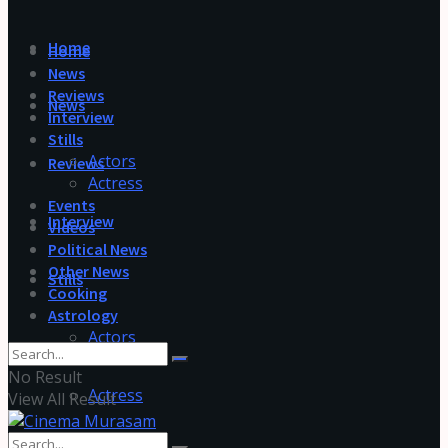
Home
Home
News
Reviews
News
Interview
Stills
Actors
Reviews
Actress
Events
Interview
Videos
Political News
Other News
Stills
Cooking
Astrology
Actors
No Result
Actress
View All Result