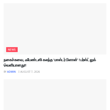
NEWS
நகைச்சுவை, ஃபேண்டஸி கலந்த ‘மாஸ்டர் பிளான்’ ! பர்ஸ்ட் லுக்
வெளியானது!!
BY
ADMIN
AUGUST 7, 2026