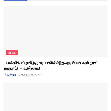
NEWS
“‘டாக்ஸிக்’ விழாவிற்கு வர, யஷின் அந்த ஒரு போன் கால் தான்
காரணம்!” – நயன்தாரா!
BY
ADMIN
AUGUST 9, 2026