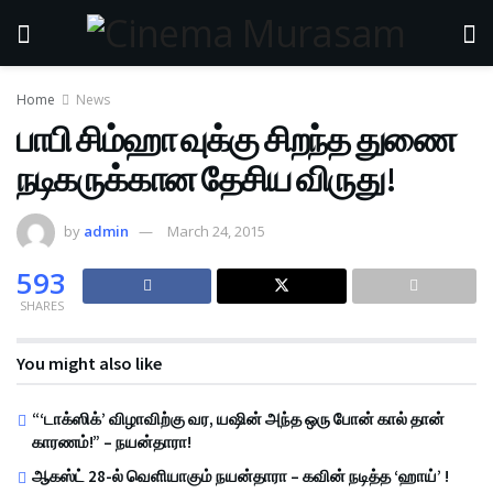
Home
News
பாபி சிம்ஹா வுக்கு சிறந்த துணை
நடிகருக்கான தேசிய விருது!
by
admin
March 24, 2015
593
SHARES
You might also like
“‘டாக்ஸிக்’ விழாவிற்கு வர, யஷின் அந்த ஒரு போன் கால் தான்
காரணம்!” – நயன்தாரா!
ஆகஸ்ட் 28-ல் வெளியாகும் நயன்தாரா – கவின் நடித்த ‘ஹாய்’ !