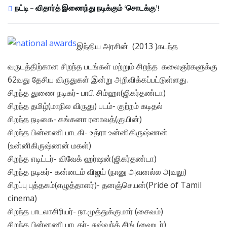
நட்டி – விதார்த் இணைந்து நடிக்கும் ‘சொடக்கு’!
இந்திய அரசின் (2013 )கடந்த
வருடத்திற்கான சிறந்த படங்கள் மற்றும் சிறந்த கலைஞர்களுக்கு
62வது தேசிய விருதுகள் இன்று அறிவிக்கப்பட்டுள்ளது.
சிறந்த துணை நடிகர்- பாபி சிம்ஹா(ஜிகர்தண்டா)
சிறந்த தமிழ்(மாநில விருது) படம்- குற்றம் கடிதல்
சிறந்த நடிகை- கங்கனா ரனாவத்(குயின்)
சிறந்த பின்னணி பாடகி- உத்ரா உன்னிகிருஷ்ணன்
(உன்னிகிருஷ்ணன் மகள்)
சிறந்த எடிட்டர்- விவேக் ஹர்ஷன்(ஜிகர்தண்டா)
சிறந்த நடிகர்- கன்னடம் விஜய் (நானு அவனல்ல அவலு)
சிறப்பு புத்தகம்(எழுத்தாளர்)- தனஞ்செயன்(Pride of Tamil
cinema)
சிறந்த பாடலாசிரியர்- நா.முத்துக்குமார் (சைவம்)
சிறந்த பின்னணி பாடகர்- சுஷ்வந்த் சிங் (ஹைடர்)