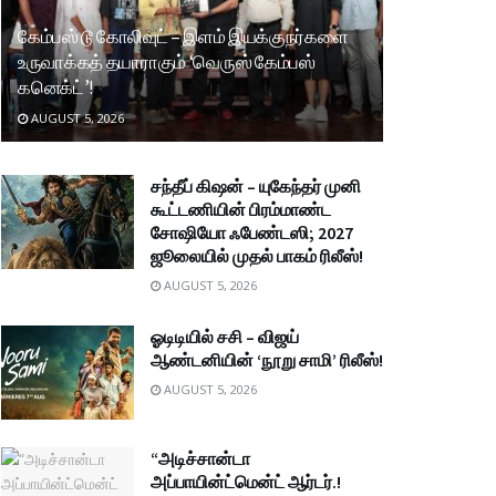
கேம்பஸ் டூ கோலிவுட் – இளம் இயக்குநர்களை
உருவாக்கத் தயாராகும் ‘வெருஸ் கேம்பஸ்
கனெக்ட்’!
AUGUST 5, 2026
சந்தீப் கிஷன் – யுகேந்தர் முனி
கூட்டணியின் பிரம்மாண்ட
சோஷியோ ஃபேண்டஸி; 2027
ஜூலையில் முதல் பாகம் ரிலீஸ்!
AUGUST 5, 2026
ஓடிடியில் சசி – விஜய்
ஆண்டனியின் ‘நூறு சாமி’ ரிலீஸ்!
AUGUST 5, 2026
“அடிச்சான்டா
அப்பாயின்ட்மென்ட் ஆர்டர்.!