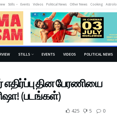
view
Stills
Events
Videos
Political News
Other News
Cooking
Astrolo
RVIEW
STILLS
EVENTS
VIDEOS
POLITICAL NEWS
எதிர்ப்பு தின பேரணியை
ஷா! (படங்கள்)
425
5
0