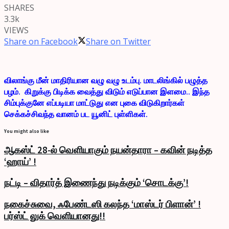
SHARES
3.3k
VIEWS
Share on Facebook
Share on Twitter
விலாங்கு மீன் மாதிரியான வழு வழு உடம்பு. மாடலிங்கில் பழுத்த
பழம். கிறுக்கு பிடிக்க வைத்து விடும் எடுப்பான இளமை.. இந்த
சிம்புக்குனே எப்படியா மாட்டுது என புகை விடுகிறார்கள்
செக்கச்சிவந்த வானம் பட யூனிட் புள்ளிகள்.
You might also like
ஆகஸ்ட் 28-ல் வெளியாகும் நயன்தாரா – கவின் நடித்த
‘ஹாய்’ !
நட்டி – விதார்த் இணைந்து நடிக்கும் ‘சொடக்கு’!
நகைச்சுவை, ஃபேண்டஸி கலந்த ‘மாஸ்டர் பிளான்’ !
பர்ஸ்ட் லுக் வெளியானது!!