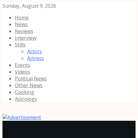
Sunday, August 9, 2026
Home
News
Reviews
Interview
Stills
Actors
Actress
Events
Videos
Political News
Other News
Cooking
Astrology