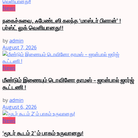
News
நகைச்சுவை, ஃபேண்டஸி கலந்த ‘மாஸ்டர் பிளான்’ !
பர்ஸ்ட் லுக் வெளியானது!!
by
admin
August 7, 2026
News
மீண்டும் இணையும் டொவினோ தாமஸ் – ஜான்பால் ஜார்ஜ்
கூட்டணி !
by
admin
August 6, 2026
News
‘மூடர் கூடம் 2’ ம் பாகம் உருவானது!