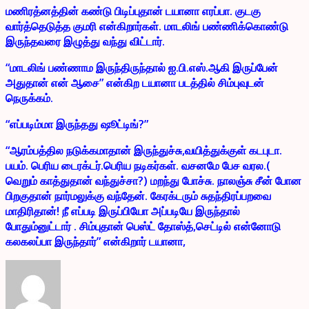
மணிரத்னத்தின் கண்டு பிடிப்புதான் டயானா எரப்பா. குடகு
வார்த்தெடுத்த குமரி என்கிறார்கள். மாடலிங் பண்ணிக்கொண்டு
இருந்தவரை இழுத்து வந்து விட்டார்.
“மாடலிங் பண்ணாம இருந்திருந்தால் ஐ.பி.எஸ்.ஆகி இருப்பேன்
அதுதான் என் ஆசை” என்கிற டயானா படத்தில் சிம்புவுடன்
நெருக்கம்.
“எப்படிம்மா இருந்தது ஷூட்டிங்?”
“ஆரம்பத்தில நடுக்கமாதான் இருந்துச்சு,வயித்துக்குள் கடபுடா.
பயம். பெரிய டைரக்டர்.பெரிய நடிகர்கள். வசனமே பேச வரல.(
வெறும் காத்துதான் வந்துச்சா?) மறந்து போச்சு. நாலஞ்சு சீன் போன
பிறகுதான் நார்மலுக்கு வந்தேன். கேரக்டரும் சுதந்திரப்பறவை
மாதிரிதான்! நீ எப்படி இருப்பியோ அப்படியே இருந்தால்
போதும்னுட்டார் . சிம்புதான் பெஸ்ட் தோஸ்த்,செட்டில் என்னோடு
கலகலப்பா இருந்தார்” என்கிறார் டயானா,