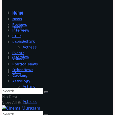
Home
Home
News
Reviews
News
Interview
Stills
Actors
Reviews
Actress
Events
Interview
Videos
Political News
Other News
Stills
Cooking
Astrology
Actors
No Result
Actress
View All Result