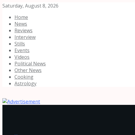
Saturday, August 8, 2026
Home
News
Reviews
Interview
Stills
Events
Videos
Political News
Other News
Cooking
Astrology