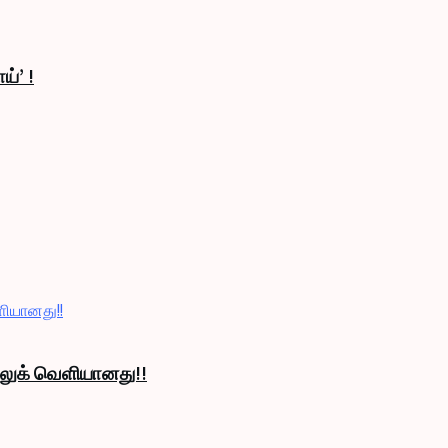
ய்’ !
் லுக் வெளியானது!!