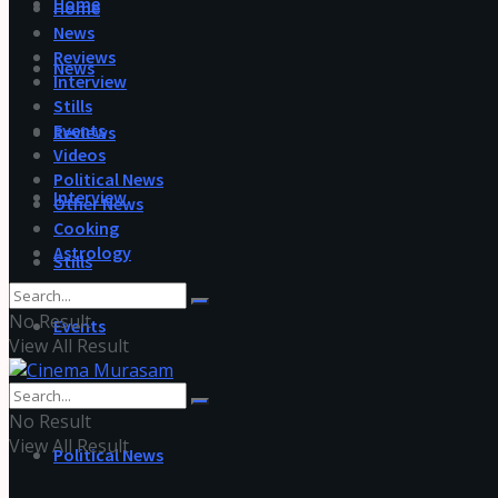
Home
Home
News
Reviews
News
Interview
Stills
Events
Reviews
Videos
Political News
Interview
Other News
Cooking
Astrology
Stills
No Result
Events
View All Result
Videos
No Result
View All Result
Political News