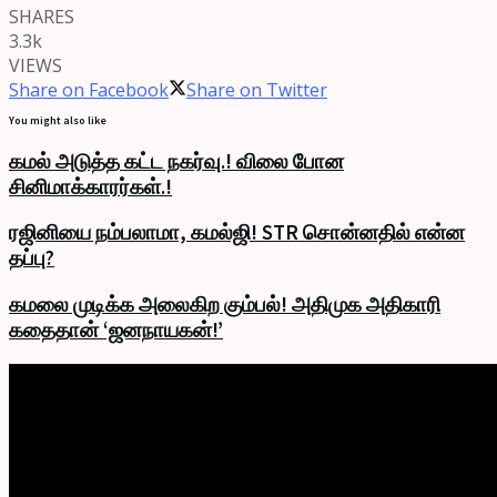
SHARES
3.3k
VIEWS
Share on Facebook
Share on Twitter
You might also like
கமல் அடுத்த கட்ட நகர்வு.! விலை போன
சினிமாக்காரர்கள்.!
ரஜினியை நம்பலாமா, கமல்ஜி! STR சொன்னதில் என்ன
தப்பு?
கமலை முடிக்க அலைகிற கும்பல்! அதிமுக அதிகாரி
கதைதான் ‘ஜனநாயகன்!’