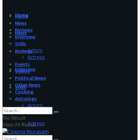
Home
Home
News
Reviews
News
Interview
Stills
Actors
Reviews
Actress
Events
Interview
Videos
Political News
Other News
Stills
Cooking
Astrology
Actors
No Result
Actress
View All Result