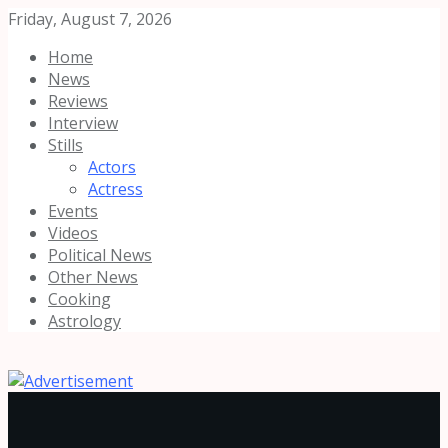
Friday, August 7, 2026
Home
News
Reviews
Interview
Stills
Actors
Actress
Events
Videos
Political News
Other News
Cooking
Astrology