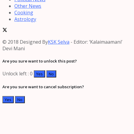
Other News
Cooking
Astrology
© 2018 Designed By
KSK Selva
- Editor: ‘Kalaimaamani’
Devi Mani
Are you sure want to unlock this post?
Unlock left : 0
Yes
No
Are you sure want to cancel subscription?
Yes
No