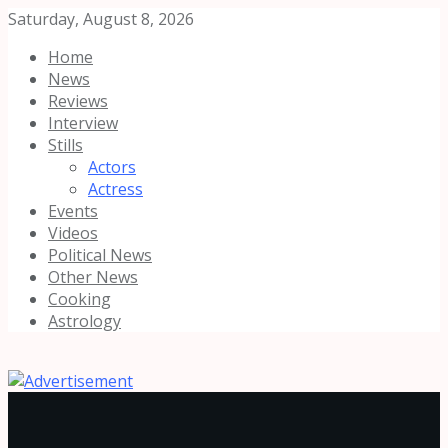
Saturday, August 8, 2026
Home
News
Reviews
Interview
Stills
Actors
Actress
Events
Videos
Political News
Other News
Cooking
Astrology