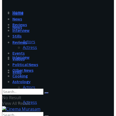
Home
Home
News
Reviews
News
Interview
Stills
Actors
Reviews
Actress
Events
Interview
Videos
Political News
Other News
Stills
Cooking
Astrology
Actors
No Result
Actress
View All Result