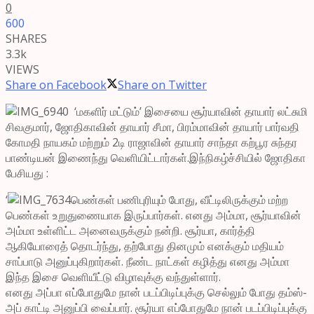
0
600
SHARES
3.3k
VIEWS
Share on Facebook
Share on Twitter
‘மகளிர் மட்டும்’ இசையை சூர்யாவின் தாயார் லட்சுமி
சிவகுமார், ஜோதிகாவின் தாயார் சீமா, பிரம்மாவின் தாயார் பார்வதி
கோமதி நாயகம் மற்றும் 2டி ராஜாவின் தாயார் சாந்தா கற்பூர சுந்தர
பாண்டியன் இணைந்து வெளியிட்டார்கள்.இந்நிகழ்ச்சியில் ஜோதிகா
பேசியது :
‘
பெண்கள் பணிபுரியும் போது, வீட்டிலிருக்கும் மற்ற
பெண்கள் உறுதுணையாக இருப்பார்கள். எனது அம்மா, சூர்யாவின்
அம்மா உள்ளிட்ட அனைவருக்கும் நன்றி. சூர்யா, கார்த்தி
ஆகியோரைத் தொடர்ந்து, தற்போது தினமும் எனக்கும் மதியம்
சாப்பாடு அனுப்புகிறார்கள். நீண்ட நாட்கள் கழித்து எனது அம்மா
இந்த இசை வெளியீட்டு விழாவுக்கு வந்துள்ளார்.
எனது அப்பா எப்போதுமே நான் படப்பிடிப்புக்கு செல்லும் போது தம்ஸ்-
அப் காட்டி அனுப்பி வைப்பார். சூர்யா எப்போதுமே நான் படப்பிடிப்புக்கு