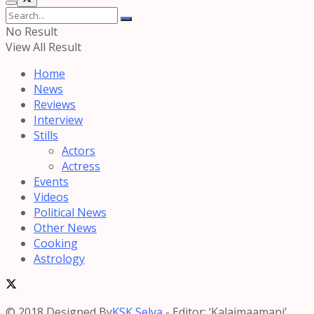
No Result
View All Result
Home
News
Reviews
Interview
Stills
Actors
Actress
Events
Videos
Political News
Other News
Cooking
Astrology
© 2018 Designed By
KSK Selva
- Editor: ‘Kalaimaamani’