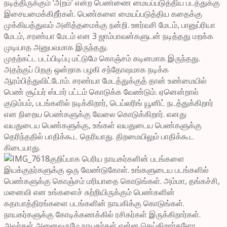
நடித்திருக்கும் ‘அறம்’ என்ற பெண்ணை மையப்படுத்திய படத்துக்கு
இசையமைக்கிறீர்கள். பெண்களை மையப்படுத்திய கதைக்கு
முக்கியத்துவம் அளித்தமைக்கு நன்றி. ஊர்வசி மேடம், பானுப்ரியா
மேடம், சரண்யா மேடம் என 3 ஜாம்பாவன்களுடன் நடித்தது மறக்க
முடியாத அனுபவமாக இருந்தது.
முதற்கட்ட படப்பிடிப்பு மட்டுமே கொஞ்சம் கடினமாக இருந்தது.
அதற்குப் பிறகு ஒன்றாக பழகி சந்தோஷமாக நடிக்க
ஆரம்பித்துவிட்டோம். சரண்யா மேடத்துக்குத் தான் உண்மையில்
பெண் சூப்பர் ஸ்டார் பட்டம் கொடுக்க வேண்டும். ஏனென்றால்
குடும்பம், படங்களில் நடிக்கிறார், டெய்லரிங் யூனிட் நடத்துக்கிறார்
என நிறைய பெண்களுக்கு வேலை கொடுக்கிறார். எனது
வயதுடைய பெண்களுக்கு, உங்கள் வயதுடைய பெண்களுக்கு
தெரிந்ததில் பாதிக்கூட தெரியாது. திறமையிலும் பாதிக்கூட
கிடையாது.
குறிப்பாக பெரிய நாயகர்களின் படங்களை
இயக்குநர்களுக்கு ஒரு வேண்டுகோள். உங்களுடைய படங்களில்
பெண்களுக்கு கொஞ்சம் மரியாதை கொடுங்கள். அம்மா, தங்கச்சி,
மனைவி என உங்களைச் சுற்றியிருக்கும் பெண்களின்
கதாபாத்திரங்களை படங்களின் நாயகிக்கு கொடுங்கள்.
நாயகர்களுக்கு கோடிக்கணக்கில் ரசிகர்கள் இருக்கிறார்கள்.
அவர்கள் அனைவருமே நாயகர்கள் என்ன செய்கிறார்களோ,