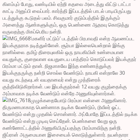
கிளம்பும் போது, வண்டியில் ஏற்றி கதவை அடைத்து விட்டு டாட்டா
காட்டி அனுப்பி வைப்பார். கார்த்தி இப்படத்தில் பாடல் பாடியிருப்பது
படத்துக்கு கூடுதல் பலம். சிவகுமார் குடும்பத்தில் இருக்கும்
அனைத்து ஆண்களுக்கும், ஒரு பெண்ணை ஆதரவு கொடுத்து
வருவதற்கு மிகப்பெரிய நன்றி.
‘மகளிர் மட்டும்’ படத்தில் பிரபாவதி என்ற ஆவணப்பட
இயக்குநராக நடித்துள்ளேன். சூர்யா இல்லையென்றால் இங்கு
நானில்லை. தமிழ் திரையுலகில் ஒரு நாயகியின் உண்மையான
வயதுக்கு, குறைவான வயதுடைய பாத்திரம் கொடுப்பவர் இயக்குநர்
பிரம்மா மட்டும் தான். நிஜமாகவே இந்த எண்ணத்துக்கு
இயக்குநருக்கு நன்றி சொல்ல வேண்டும். நாயகி என்றாலே 30
வயது கடந்தவுடன் வயதானவர் என்று முத்திரைக்
குத்திவிடுகிறார்கள். பல இயக்குநர்கள் 12 வயது குழந்தைக்கு
அம்மாவாக நடிக்க வேண்டும் என்றே அணுகியுள்ளார்கள்.
முழுக்கதையோடு பிரம்மா என்னை அணுகினார்.
திருமணமாகாத பெண்ணாக நடிக்க வேண்டும், டூவீலர் ஓட்ட
வேண்டும் என்று முதலில் சொன்னார். அப்போதே இப்படத்தில் நடிக்க
வேண்டும் என்று முடிவு செய்தேன். பெண்களை வேறு ஒரு
கண்ணோட்டத்தில் அணுகியிருப்பதற்கு பிரம்மாவிற்கு நன்றி.
ஜிப்ரான் அருமையான இசையைக் கொடுத்துள்ளார். நயன்தாரா