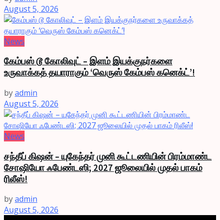
August 5, 2026
News
கேம்பஸ் டூ கோலிவுட் – இளம் இயக்குநர்களை
உருவாக்கத் தயாராகும் ‘வெருஸ் கேம்பஸ் கனெக்ட்’!
by
admin
August 5, 2026
News
சந்தீப் கிஷன் – யுகேந்தர் முனி கூட்டணியின் பிரம்மாண்ட
சோஷியோ ஃபேண்டஸி; 2027 ஜூலையில் முதல் பாகம்
ரிலீஸ்!
by
admin
August 5, 2026