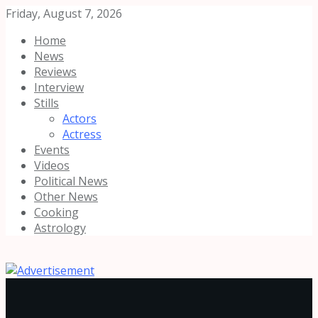
Friday, August 7, 2026
Home
News
Reviews
Interview
Stills
Actors
Actress
Events
Videos
Political News
Other News
Cooking
Astrology