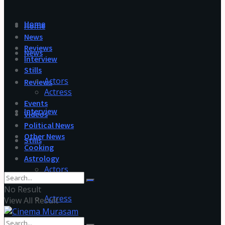
Home
Home
News
Reviews
News
Interview
Stills
Actors
Reviews
Actress
Events
Interview
Videos
Political News
Other News
Stills
Cooking
Astrology
Actors
No Result
Actress
View All Result