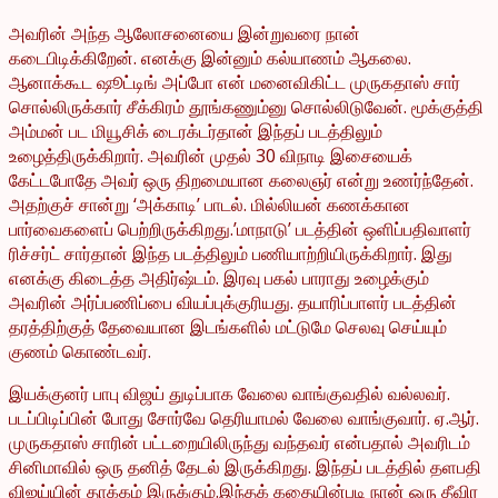
அவரின் அந்த ஆலோசனையை இன்றுவரை நான்
கடைபிடிக்கிறேன். எனக்கு இன்னும் கல்யாணம் ஆகலை.
ஆனாக்கூட ஷூட்டிங் அப்போ என் மனைவிகிட்ட முருகதாஸ் சார்
சொல்லிருக்கார் சீக்கிரம் தூங்கணும்னு சொல்லிடுவேன். மூக்குத்தி
அம்மன் பட மியூசிக் டைரக்டர்தான் இந்தப் படத்திலும்
உழைத்திருக்கிறார். அவரின் முதல் 30 விநாடி இசையைக்
கேட்டபோதே அவர் ஒரு திறமையான கலைஞர் என்று உணர்ந்தேன்.
அதற்குச் சான்று ‘அக்காடி’ பாடல். மில்லியன் கணக்கான
பார்வைகளைப் பெற்றிருக்கிறது.’மாநாடு’ படத்தின் ஒளிப்பதிவாளர்
ரிச்சர்ட் சார்தான் இந்த படத்திலும் பணியாற்றியிருக்கிறார். இது
எனக்கு கிடைத்த அதிர்ஷ்டம். இரவு பகல் பாராது உழைக்கும்
அவரின் அர்ப்பணிப்பை வியப்புக்குரியது. தயாரிப்பாளர் படத்தின்
தரத்திற்குத் தேவையான இடங்களில் மட்டுமே செலவு செய்யும்
குணம் கொண்டவர்.
இயக்குனர் பாபு விஜய் துடிப்பாக வேலை வாங்குவதில் வல்லவர்.
படப்பிடிப்பின் போது சோர்வே தெரியாமல் வேலை வாங்குவார். ஏ.ஆர்.
முருகதாஸ் சாரின் பட்டறையிலிருந்து வந்தவர் என்பதால் அவரிடம்
சினிமாவில் ஒரு தனித் தேடல் இருக்கிறது. இந்தப் படத்தில் தளபதி
விஜய்யின் தாக்கம் இருக்கும்.இந்தக் கதையின்படி நான் ஒரு தீவிர