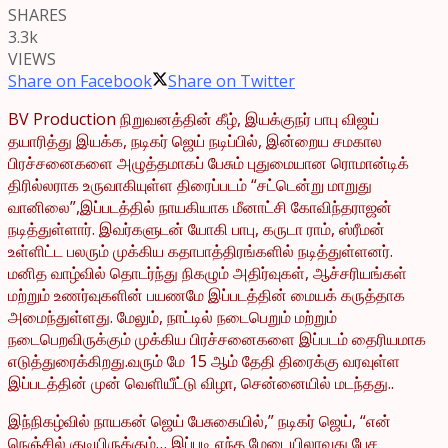
SHARES
3.3k
VIEWS
Share on Facebook
Share on Twitter
BV Production நிறுவனத்தின் கீழ், இயக்குநர் பாபு விஜய்
தயாரித்து இயக்க, நடிகர் ஜெய் நடிப்பில், இன்றைய சமகால
பிரச்சனைகளை அழுத்தமாகப் பேசும் புதுமையான ரொமான்டிக்
திரில்லராக உருவாகியுள்ள திரைப்படம் “சட்டென்று மாறுது
வானிலை”,இப்படத்தில் நாயகியாக மீனாட்சி கோவிந்தராஜன்
நடித்துள்ளார். இவர்களுடன் யோகி பாபு, கருடா ராம், ஸ்ரீமன்
உள்ளிட்ட பலரும் முக்கிய கதாபாத்திரங்களில் நடித்துள்ளனர்.
மனித வாழ்வில் தொடர்ந்து நிகழும் அதிர்வுகள், ஆச்சரியங்கள்
மற்றும் உணர்வுகளின் பயணமே இப்படத்தின் மையக் கருத்தாக
அமைந்துள்ளது. மேலும், நாட்டில் நடைபெறும் மற்றும்
நடைபெறவிருக்கும் முக்கிய பிரச்சனைகளை இப்படம் தைரியமாக
எடுத்துரைக்கிறது.வரும் மே 15 ஆம் தேதி திரைக்கு வரவுள்ள
இப்படத்தின் முன் வெளியீட்டு விழா, சென்னையில் மடந்தது..
இந்நிகழ்வில் நாயகன் ஜெய் பேசுகையில்,” நடிகர் ஜெய், “என்
நெஞ்சில் குடியிருக்கும்… இப்படி எந்த மேடையிலாவது பேச