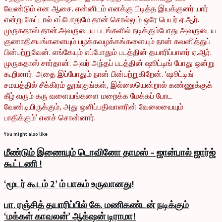
வேண்டும் என ஆசை. என்னிடம் எனக்கு பிடித்த இயக்குனர் யார்
என்று கேட்டால் எப்போதுமே தான் சொல்லும் ஒரே பெயர் ஏ.ஆர்.
முருகதாஸ் தான்.அவருடைய படங்களில் நடிக்கும்போது அவருடைய
குணாதிசயங்களையும் பழக்கவழக்கங்களையும் நான் கவனித்துப்
பின்பற்றுவேன். எங்கேயும் எப்போதும் படத்தின் தயாரிப்பாளர் ஏ.ஆர்.
முருகதாஸ் சார்தான். அவர் அந்தப் படத்தின் ஷூட்டிங் போது ஒன்று
கூறினார். அதை இப்போதும் நான் பின்பற்றுகிறேன். ‘ஷூட்டிங்
சமயத்தில் சீக்கிரம் தூங்குங்கள், இல்லையென்றால் கண்ணுக்குக்
கீழ் வரும் கரு வளையங்களை மறைக்க மேக்கப் போட
வேண்டியிருக்கும், அது ஒளிப்பதிவாளரின் வேலையையும்
பாதிக்கும்’ எனச் சொன்னார்.
You might also like
மீண்டும் இணையும் டொவினோ தாமஸ் – ஜான்பால் ஜார்ஜ்
கூட்டணி !
‘மூடர் கூடம் 2’ ம் பாகம் உருவானது!
பா. ரஞ்சித் தயாரிப்பில் கே. மணிகண்டன் நடிக்கும்
‘மக்கள் காவலன்’ ஆக்‌ஷன் டிராமா!