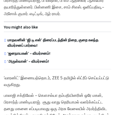
பிரசாந்த் பாண்டியராஜ், பி விஷால், பி எம் ஆதிஸ்வர் ஆகியோர்
தயாரித்துள்ளனர். பின்னணி இசை, சாம் சிஎஸ். ஒளிப்பதிவு,–
அசோக் குமார். எடிட்டிங், ஆர் ராமர்.
You might also like
மாதவனின் ‘ஜி.டி.என்’ திரைப்படத்தின் நிறை, குறை கலந்த
விமர்சனப் பார்வை!
‘ஜனநாயகன்’ – விமர்சனம்!
‘அருள்வான்’ – விமர்சனம்!
‘வாரண்ட்’ இணையத்தொடர், ​Z​EE 5 தமிழில் ஸ்ட்ரீம் செய்யப்பட்டு
வருகிறது.
பாலாஜி சக்திவேல் – கௌசல்யா தம்பதியினரின் ஒரே மகன்,
பிரசாந்த் பாண்டியராஜ். சூது வாது தெரியாமல் வளர்க்கப்பட்ட
தனது மகனை எப்படியாவது ஒரு அரசு வேலையில் அமர்த்திவிட