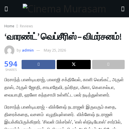
Home
Reviews
‘வாரண்ட்’ வெப்சீரிஸ் – விமர்சனம்!
by
admin
May 25, 2026
594
SHARES
பிரசாந்த் பாண்டியராஜ், பாலாஜி சக்திவேல், காளி வெங்கட், அருள்
தாஸ், அருள் ஜோதி, சாயாதேவி, நம்ரிதா, மீனா, கௌசல்யா,
வையாபுரி, ஹலோ கந்தசாமி உள்ளிட்ட பலர் நடித்துள்ளனர்.
பிரசாந்த் பாண்டியராஜ் ​- விக்னேஷ் நடராஜன் இருவரும் கதை,
திரைக்கதை, வசனம் எழுதியுள்ளனர். விக்னேஷ் நடராஜன்
இயக்கியிருக்கிறார். ‘சிவன் பிக்சர்ஸ்’, ‘எஸ் ஸ்டுடியோஸ்’ சார்பில்,