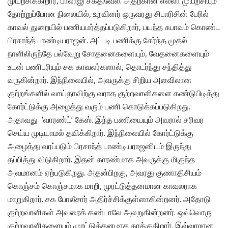
முயற்சிக்கிறார், பாலாஜி சக்திவேல். அதற்கான எல்லா முயற்சியும்
தோற்றுப்போன நிலையில், உறவினர் ஒருவரது சிபாரிசின் பேரில்
காவல் துறையில் பணியமர்த்தப்படுகிறார், பயந்த சுபாவம் கொண்ட
பிரசாந்த் பாண்டியராஜன். அப்படி பணிக்கு சேர்ந்த முதல்
நாளிலிருந்தே பல்வேறு சோதனைகளையும், வேதனைகளையும்
உடன் பணிபுரியும் சக காவலர்களால், தொடர்ந்து சந்தித்து
வருகின்றார். இந்நிலையில், அவருக்கு சிறிய அளவிலான
குற்றங்களில் வாய்தாவிற்கு வராத குற்றவாளிகளை கண்டுபிடித்து
கோர்ட்டுக்கு அழைத்து வரும் பணி கொடுக்கப்படுகிறது.
அதாவது ‘வாரண்ட்’ கேஸ். இந்த பணியையும் அவரால் சரிவர
செய்ய முடியாமல் தவிக்கிறார். இந்நிலையில் கோர்ட்டுக்கு
அழைத்து வரப்படும் பிரசாந்த் பாண்டியராஜனிடம் இருந்து
தப்பித்து விடுகிறார். இதன் காரண்மாக அவருக்கு மிகுந்த
அவமானம் ஏற்படுகிறது. அதன்பிறகு, அவரது குணாதிசியம்
கொஞ்சம் கொஞ்சமாக மாறி, முரட்டுத்தனமான காவலராக
மாறுகிறார். சக போலீசார் அதிர்ச்சிக்குள்ளாகின்றனர். அதோடு
குற்றவாளிகள் அவரைக் கண்டாலே அலறுகின்றனர். ஒவ்வொரு
குற்றவாளிகளையும் முரட்டுத்தனமாக தாக்குகிறார். இவ்வாறான