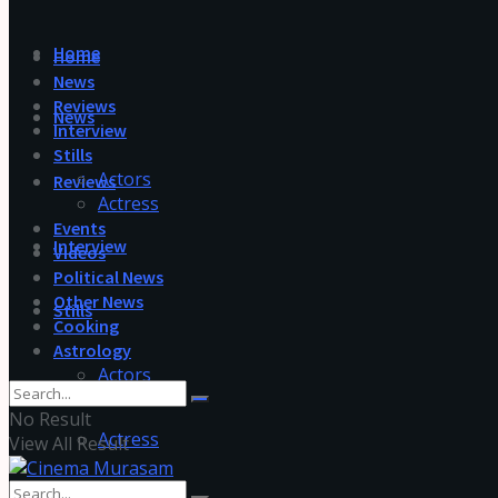
Home
Home
News
Reviews
News
Interview
Stills
Actors
Reviews
Actress
Events
Interview
Videos
Political News
Other News
Stills
Cooking
Astrology
Actors
No Result
Actress
View All Result