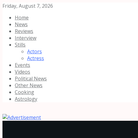
Friday, August 7, 2026
Home
News
Reviews
Interview
Stills
Actors
Actress
Events
Videos
Political News
Other News
Cooking
Astrology