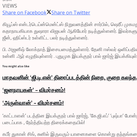
VIEWS
Share on Facebook
Share on Twitter
கியூப்ஸ் என்டர்டெய்ன்மென்ட்ஸ் நிறுவனத்தின் சார்பில், ஷெரீப் மு
கதாநாயகியாக துஷாரா விஜயன் ஆகியோர் நடித்துள்ளனர். இவர்களுடன், சுன
ஜீன், ஹிப்ஸ்டர் உள்ளிட்ட பலர் நடித்துள்ளனர்.
பி. அஜனீஷ் லோக்நாத் இசையமைத்துள்ளார். தேனி ஈஸ்வர் ஒளிப்பதி
உன்னி .ஆர் எழுதியுள்ளார் . புதுமுக இயக்குநர் பால் ஜார்ஜ் இயக்க
You might also like
மாதவனின் ‘ஜி.டி.என்’ திரைப்படத்தின் நிறை, குறை கலந்த
‘ஜனநாயகன்’ – விமர்சனம்!
‘அருள்வான்’ – விமர்சனம்!
‘காட்டாளன்’ படத்தின இயக்குநர் பால் ஜார்ஜ், ’கே.ஜி.எப்’ ‘புஷ்பா’ 
படைப்பாக , நேர்த்தியற்ற திரைக்கதையில்!
கபீர் துகான் சிங், சுனில் இருவரும் யானைகளை கொன்று தந்தங்களை