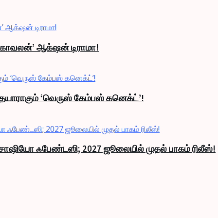
் காவலன்’ ஆக்‌ஷன் டிராமா!
தயாராகும் ‘வெருஸ் கேம்பஸ் கனெக்ட்’!
்ட சோஷியோ ஃபேண்டஸி; 2027 ஜூலையில் முதல் பாகம் ரிலீஸ்!