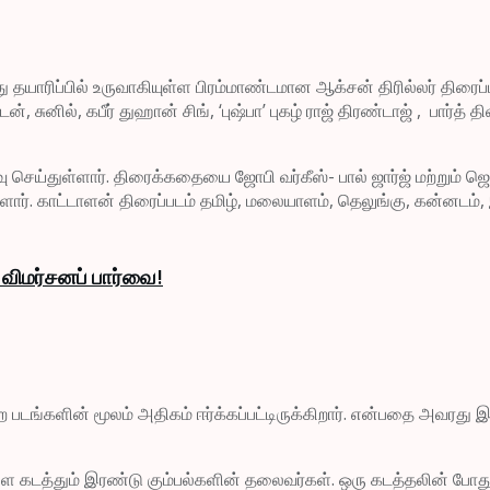
கமது தயாரிப்பில் உருவாகியுள்ள பிரம்மாண்டமான ஆக்சன் திரில்லர் தி
ில், கபீர் துஹான் சிங், ‘புஷ்பா’ புகழ் ராஜ் திரண்டாஜ் , பார்த் திவ
வு செய்துள்ளார். திரைக்கதையை ஜோபி வர்கீஸ்- பால் ஜார்ஜ் மற்று
ியுள்ளார். காட்டாளன் திரைப்படம் தமிழ், மலையாளம், தெலுங்கு, கன்ன
 விமர்சனப் பார்வை!
போன்ற படங்களின் மூலம் அதிகம் ஈர்க்கப்பட்டிருக்கிறார். என்பதை அவரது
 கடத்தும் இரண்டு கும்பல்களின் தலைவர்கள். ஒரு கடத்தலின் போது 