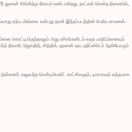
பீர் துகான் சிங்கிற்கு கோபம் உண்டாகிறது. நாட்கள் சென்ற நிலையில்,
வ்வாறு ஏற்படவில்லை. என்பது தான் இந்தப்படத்தின் பெரிய மைனஸ்.
ப்பினை கொட்டியிருந்தாலும் அது ரசிகர்களிடம் எநத பாதிப்பினையும்
த் திவாரி, ஜெகதீஷ், சித்திக், ஹனன் ஷா, ஹிப்ஸ்டெர் ஆகியோரும்
ர். வலுவற்ற சென்டிமென்ட் காட்சிகளும், டிராமாவும் சுத்தமாக