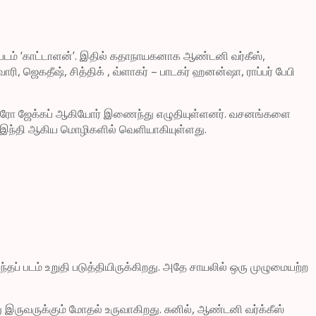
ரைப்படம் ‘காட்டாளன்’. இதில் கதாநாயகனாக ஆண்டனி வர்கீஸ்,
ாரி, ஜெகதீஷ், சித்திக் , வ்ளாகர் – பாடகர் ஹனன்ஷா, ராப்பர் பேபி
ம் ஜெரோ ஜேக்கப் ஆகியோர் இணைந்து எழுதியுள்ளனர். வசனங்களை
டம், இந்தி ஆகிய மொழிகளில் வெளியாகியுள்ளது.
 இந்தப் படம் உறுதி படுத்தியிருக்கிறது. அதே சாயலில் ஒரு முழுமையற்ற
இருவருக்கும் மோதல் உருவாகிறது. சுனில், ஆண்டனி வர்க்கீஸ்