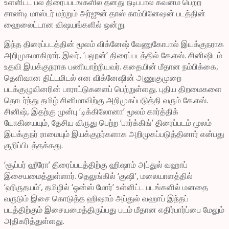
உள்ளிட்ட பல திரைப்படங்களில் தனது நடிப்பால் கவனம் பெற்ற
சாண்டி மாஸ்டர் மற்றும் அர்ஜுன் தாஸ் காம்பினேஷன் படத்தின்
ஹைலைட்டான விஷயங்களில் ஒன்று.
இந்த திரைப்படத்தின் மூலம் விக்னேஷ் வேணுகோபால் இயக்குநராக
அறிமுகமாகிறார். இவர், ‘பலூன்’ திரைப்படத்தில் கே.எஸ். சினிஷிடம்
உதவி இயக்குநராக பணியாற்றியவர். கதையின் மீதான நம்பிக்கை,
தெளிவான திட்டமிடல் என விக்னேஷின் அணுகுமுறை
படக்குழுவினரின் பாராட்டுகளைப் பெற்றுள்ளது. புதிய திறமைகளை
தொடர்ந்து தமிழ் சினிமாவிற்கு அறிமுகப்படுத்தி வரும் கே.எஸ்.
சினிஷ், இதற்கு முன்பு ‘டிக்கிலோனா’ மூலம் கார்த்திக்
யோகியையும், தேசிய விருது பெற்ற ‘பார்க்கிங்’ திரைப்படம் மூலம்
இயக்குநர் ராமையும் இயக்குநர்களாக அறிமுகப்படுத்தினார் என்பது
குறிப்பிடத்தக்கது.
‘சூப்பர் ஹீரோ’ திரைப்படத்திற்கு ஹிஷாம் அப்துல் வஹாப்
இசையமைத்துள்ளார். தெலுங்கில் ‘குஷி’, மலையாளத்தில்
‘ஹிருதயம்’, தமிழில் ‘ஒன்ஸ் மோர்’ உள்ளிட்ட படங்களில் மனதை
வருடும் இசை கொடுத்த ஹிஷாம் அப்துல் வஹாப் இந்தப்
படத்திற்கும் இசையமைத்திருப்பது படம் மீதான எதிர்பார்ப்பை மேலும்
அதிகரித்துள்ளது.