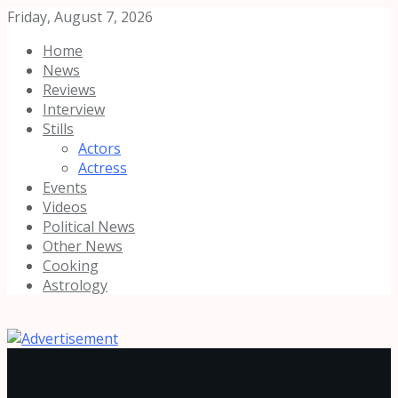
Friday, August 7, 2026
Home
News
Reviews
Interview
Stills
Actors
Actress
Events
Videos
Political News
Other News
Cooking
Astrology