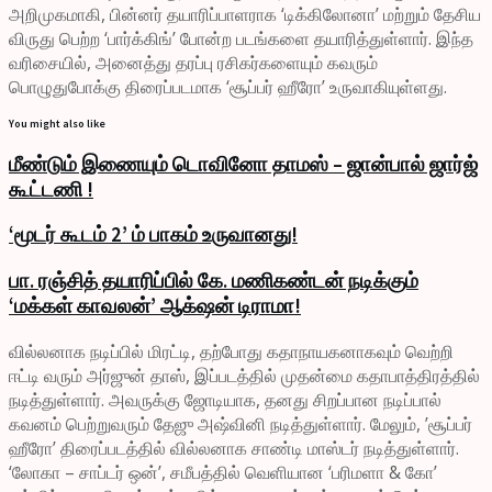
அறிமுகமாகி, பின்னர் தயாரிப்பாளராக ‘டிக்கிலோனா’ மற்றும் தேசிய
விருது பெற்ற ‘பார்க்கிங்’ போன்ற படங்களை தயாரித்துள்ளார். இந்த
வரிசையில், அனைத்து தரப்பு ரசிகர்களையும் கவரும்
பொழுதுபோக்கு திரைப்படமாக ‘சூப்பர் ஹீரோ’ உருவாகியுள்ளது.
You might also like
மீண்டும் இணையும் டொவினோ தாமஸ் – ஜான்பால் ஜார்ஜ்
கூட்டணி !
‘மூடர் கூடம் 2’ ம் பாகம் உருவானது!
பா. ரஞ்சித் தயாரிப்பில் கே. மணிகண்டன் நடிக்கும்
‘மக்கள் காவலன்’ ஆக்‌ஷன் டிராமா!
வில்லனாக நடிப்பில் மிரட்டி, தற்போது கதாநாயகனாகவும் வெற்றி
ஈட்டி வரும் அர்ஜுன் தாஸ், இப்படத்தில் முதன்மை கதாபாத்திரத்தில்
நடித்துள்ளார். அவருக்கு ஜோடியாக, தனது சிறப்பான நடிப்பால்
கவனம் பெற்றுவரும் தேஜு அஷ்வினி நடித்துள்ளார். மேலும், ’சூப்பர்
ஹீரோ’ திரைப்படத்தில் வில்லனாக சாண்டி மாஸ்டர் நடித்துள்ளார்.
‘லோகா – சாப்டர் ஒன்’, சமீபத்தில் வெளியான ‘பரிமளா & கோ’