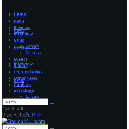
Home
Home
News
Reviews
News
Interview
Stills
Actors
Reviews
Actress
Events
Interview
Videos
Political News
Other News
Stills
Cooking
Astrology
Actors
No Result
Actress
View All Result