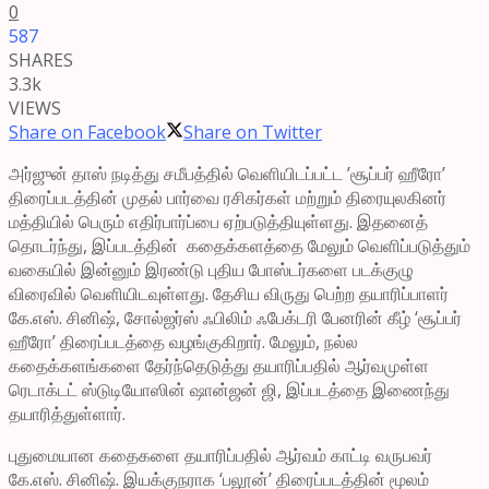
0
587
SHARES
3.3k
VIEWS
Share on Facebook
Share on Twitter
அர்ஜுன் தாஸ் நடித்து சமீபத்தில் வெளியிடப்பட்ட ’சூப்பர் ஹீரோ’
திரைப்படத்தின் முதல் பார்வை ரசிகர்கள் மற்றும் திரையுலகினர்
மத்தியில் பெரும் எதிர்பார்ப்பை ஏற்படுத்தியுள்ளது. இதனைத்
தொடர்ந்து, இப்படத்தின் கதைக்களத்தை மேலும் வெளிப்படுத்தும்
வகையில் இன்னும் இரண்டு புதிய போஸ்டர்களை படக்குழு
விரைவில் வெளியிடவுள்ளது. தேசிய விருது பெற்ற தயாரிப்பாளர்
கே.எஸ். சினிஷ், சோல்ஜர்ஸ் ஃபிலிம் ஃபேக்டரி பேனரின் கீழ் ‘சூப்பர்
ஹீரோ’ திரைப்படத்தை வழங்குகிறார். மேலும், நல்ல
கதைக்களங்களை தேர்ந்தெடுத்து தயாரிப்பதில் ஆர்வமுள்ள
ரெடாக்டட் ஸ்டுடியோஸின் ஷான்ஜன் ஜி, இப்படத்தை இணைந்து
தயாரித்துள்ளார்.
புதுமையான கதைகளை தயாரிப்பதில் ஆர்வம் காட்டி வருபவர்
கே.எஸ். சினிஷ். இயக்குநராக ‘பலூன்’ திரைப்படத்தின் மூலம்