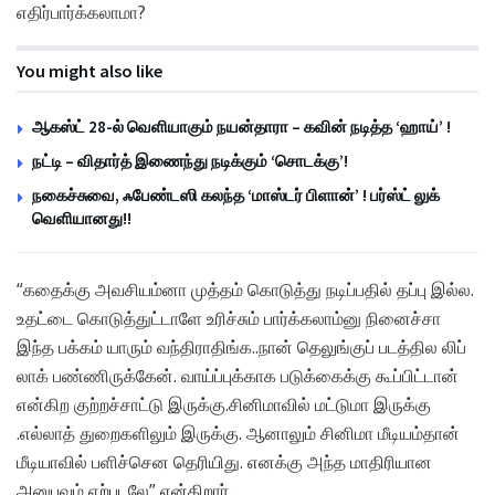
எதிர்பார்க்கலாமா?
You might also like
ஆகஸ்ட் 28-ல் வெளியாகும் நயன்தாரா – கவின் நடித்த ‘ஹாய்’ !
நட்டி – விதார்த் இணைந்து நடிக்கும் ‘சொடக்கு’!
நகைச்சுவை, ஃபேண்டஸி கலந்த ‘மாஸ்டர் பிளான்’ ! பர்ஸ்ட் லுக்
வெளியானது!!
“கதைக்கு அவசியம்னா முத்தம் கொடுத்து நடிப்பதில் தப்பு இல்ல.
உதட்டை கொடுத்துட்டாளே உரிச்சும் பார்க்கலாம்னு நினைச்சா
இந்த பக்கம் யாரும் வந்திராதிங்க..நான் தெலுங்குப் படத்தில லிப்
லாக் பண்ணிருக்கேன். வாய்ப்புக்காக படுக்கைக்கு கூப்பிட்டான்
என்கிற குற்றச்சாட்டு இருக்கு.சினிமாவில் மட்டுமா இருக்கு
.எல்லாத் துறைகளிலும் இருக்கு. ஆனாலும் சினிமா மீடியம்தான்
மீடியாவில் பளிச்சென தெரியிது. எனக்கு அந்த மாதிரியான
அனுபவம் ஏற்படலே” என்கிறார்.