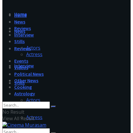
Home
Home
News
Reviews
News
Interview
Stills
Actors
Reviews
Actress
Events
Interview
Videos
Political News
Other News
Stills
Cooking
Astrology
Actors
No Result
Actress
View All Result