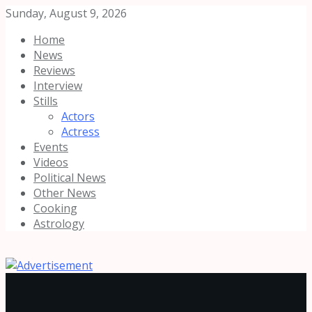
Sunday, August 9, 2026
Home
News
Reviews
Interview
Stills
Actors
Actress
Events
Videos
Political News
Other News
Cooking
Astrology