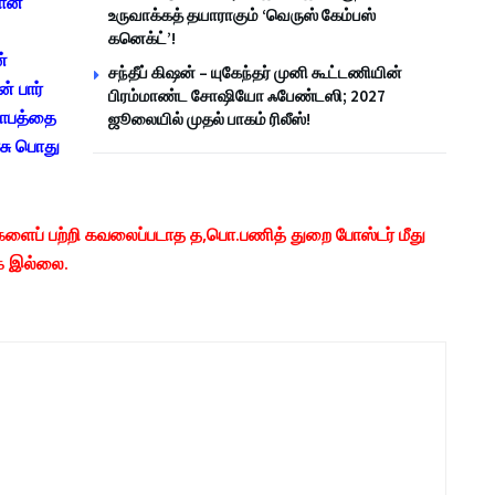
யான
உருவாக்கத் தயாராகும் ‘வெருஸ் கேம்பஸ்
கனெக்ட்’!
்
சந்தீப் கிஷன் – யுகேந்தர் முனி கூட்டணியின்
் பார்
பிரம்மாண்ட சோஷியோ ஃபேண்டஸி; 2027
கோபத்தை
ஜூலையில் முதல் பாகம் ரிலீஸ்!
ரசு பொது
ிகளைப் பற்றி கவலைப்படாத த,பொ.பணித் துறை போஸ்டர் மீது
ாக இல்லை.