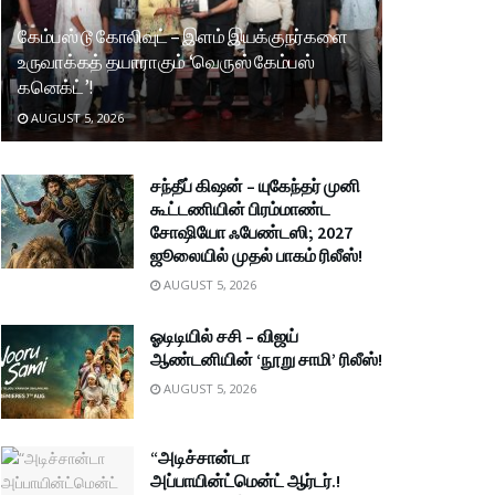
கேம்பஸ் டூ கோலிவுட் – இளம் இயக்குநர்களை
உருவாக்கத் தயாராகும் ‘வெருஸ் கேம்பஸ்
கனெக்ட்’!
AUGUST 5, 2026
சந்தீப் கிஷன் – யுகேந்தர் முனி
கூட்டணியின் பிரம்மாண்ட
சோஷியோ ஃபேண்டஸி; 2027
ஜூலையில் முதல் பாகம் ரிலீஸ்!
AUGUST 5, 2026
ஓடிடியில் சசி – விஜய்
ஆண்டனியின் ‘நூறு சாமி’ ரிலீஸ்!
AUGUST 5, 2026
“அடிச்சான்டா
அப்பாயின்ட்மென்ட் ஆர்டர்.!