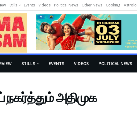
view
Stills
Events
Videos
Political News
Other News
Cooking
Astrolo
RVIEW
STILLS
EVENTS
VIDEOS
POLITICAL NEWS
் நகர்த்தும் அதிமுக