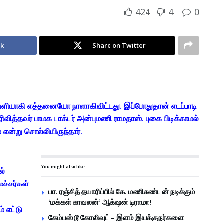
424
4
0
ok
Share on Twitter
வெளியாகி எத்தனையோ நாளாகிவிட்டது. இப்போதுதான் எடப்பாடி
ரிவித்தவர் பாமக டாக்டர் அன்புமணி ராமதாஸ். புகை பிடிக்காமல்
் என்று சொல்லியிருந்தார்.
ி
You might also like
ல்
ச்சர்கள்
பா. ரஞ்சித் தயாரிப்பில் கே. மணிகண்டன் நடிக்கும்
‘மக்கள் காவலன்’ ஆக்‌ஷன் டிராமா!
் எட்டு
கேம்பஸ் டூ கோலிவுட் – இளம் இயக்குநர்களை