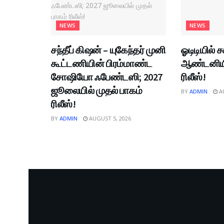
NEWS
NEWS
சந்தீப் கிஷன் – யுகேந்தர் முனி
ஓடிடியில் ச
கூட்டணியின் பிரம்மாண்ட
ஆண்டனியின
சோஷியோ ஃபேண்டஸி; 2027
ரிலீஸ்!
ஜூலையில் முதல் பாகம்
BY
ADMIN
AU
ரிலீஸ்!
BY
ADMIN
AUGUST 5, 2026