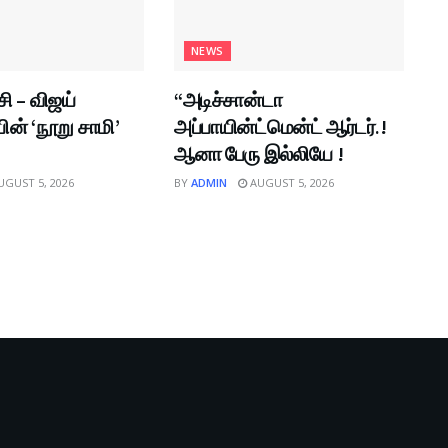
NEWS
சி – விஜய்
“அடிச்சான்டா
் ‘நூறு சாமி’
அப்பாயின்ட்மென்ட் ஆர்டர்.!
ஆனா பேரு இல்லியே !
GUST 5, 2026
BY
ADMIN
AUGUST 5, 2026