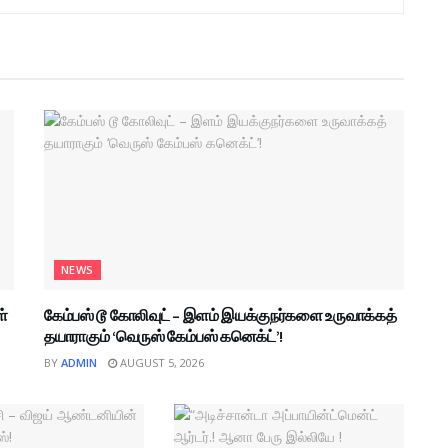
NEWS
ள்
கேம்பஸ் டூ கோலிவுட் – இளம் இயக்குநர்களை உருவாக்கத்
தயாராகும் ‘வெருஸ் கேம்பஸ் கனெக்ட்’!
BY
ADMIN
AUGUST 5, 2026