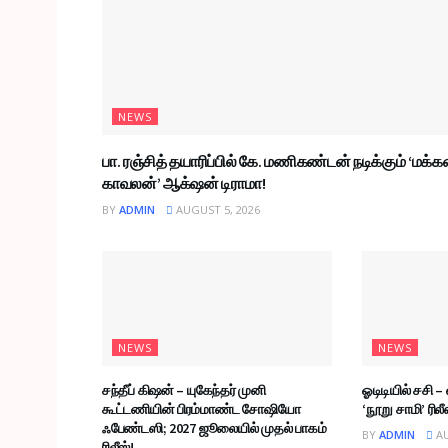
NEWS
பா. ரஞ்சித் தயாரிப்பில் கே. மணிகண்டன் நடிக்கும் ‘மக்க
காவலன்’ ஆக்‌ஷன் டிராமா!
BY
ADMIN
AUGUST 5, 2026
NEWS
NEWS
சந்தீப் கிஷன் – யுகேந்தர் முனி
ஓடிடியில் சசி
கூட்டணியின் பிரம்மாண்ட சோஷியோ
‘நூறு சாமி’ ரிலீ
ஃபேண்டஸி; 2027 ஜூலையில் முதல் பாகம்
BY
ADMIN
AU
ரிலீஸ்!