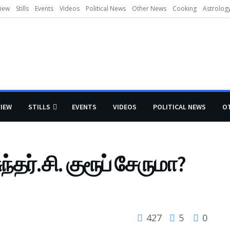
view
Stills
Events
Videos
Political News
Other News
Cooking
Astrolog
VIEW
STILLS
EVENTS
VIDEOS
POLITICAL NEWS
O
ுந்தர்.சி. குரூப் சேருமா?
427
5
0