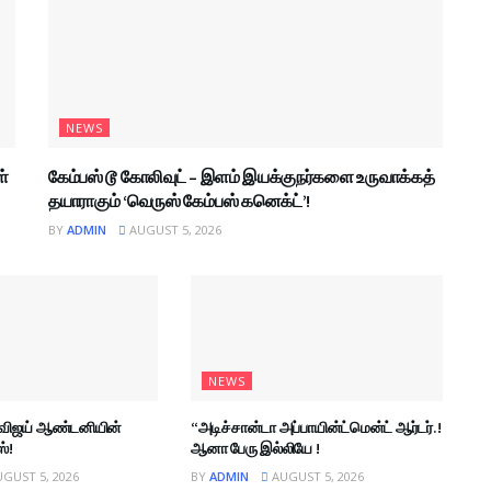
NEWS
ள்
கேம்பஸ் டூ கோலிவுட் – இளம் இயக்குநர்களை உருவாக்கத்
தயாராகும் ‘வெருஸ் கேம்பஸ் கனெக்ட்’!
BY
ADMIN
AUGUST 5, 2026
NEWS
 – விஜய் ஆண்டனியின்
“அடிச்சான்டா அப்பாயின்ட்மென்ட் ஆர்டர்.!
ஸ்!
ஆனா பேரு இல்லியே !
GUST 5, 2026
BY
ADMIN
AUGUST 5, 2026