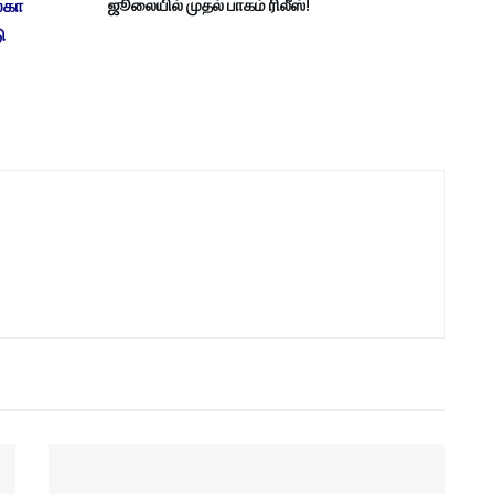
ைகா
ஜூலையில் முதல் பாகம் ரிலீஸ்!
ு