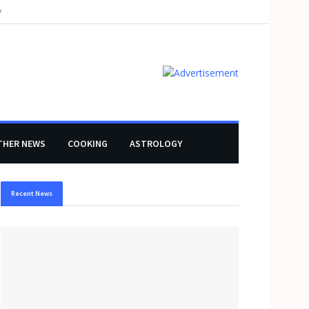
y
THER NEWS
COOKING
ASTROLOGY
Recent News