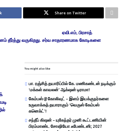
k
Share on Twitter
ஏவி.எம், பிரசாத்
ம் தீர்த்து வருகிறது. சர்வ சாதாரணமாக கோடிகளை
You might also like
பா. ரஞ்சித் தயாரிப்பில் கே. மணிகண்டன் நடிக்கும்
‘மக்கள் காவலன்’ ஆக்‌ஷன் டிராமா!
க்
கேம்பஸ் டூ கோலிவுட் – இளம் இயக்குநர்களை
ாமடி
உருவாக்கத் தயாராகும் ‘வெருஸ் கேம்பஸ்
ில்
கனெக்ட்’!
சந்தீப் கிஷன் – யுகேந்தர் முனி கூட்டணியின்
பிரம்மாண்ட சோஷியோ ஃபேண்டஸி; 2027