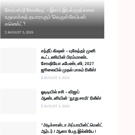
கேம்பஸ் டூ கோலிவுட் – இளம் இயக்குநர்களை
உருவாக்கத் தயாராகும் ‘வெருஸ் கேம்பஸ்
கனெக்ட்’!
AUGUST 5, 2026
சந்தீப் கிஷன் – யுகேந்தர் முனி
கூட்டணியின் பிரம்மாண்ட
சோஷியோ ஃபேண்டஸி; 2027
ஜூலையில் முதல் பாகம் ரிலீஸ்!
AUGUST 5, 2026
ஓடிடியில் சசி – விஜய்
ஆண்டனியின் ‘நூறு சாமி’ ரிலீஸ்!
AUGUST 5, 2026
“அடிச்சான்டா அப்பாயின்ட்மென்ட்
ஆர்டர்.! ஆனா பேரு இல்லியே !