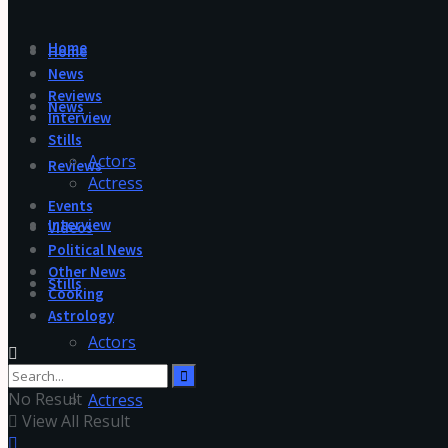
Home
Home
News
Reviews
News
Interview
Stills
Actors
Reviews
Actress
Events
Interview
Videos
Political News
Other News
Stills
Cooking
Astrology
Actors
No Result
Actress
View All Result