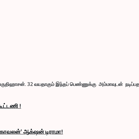
திஹாசன். 32 வயதாகும் இந்தப் பெண்ணுக்கு அம்மாவுடன் நடிப்ப
ூட்டணி !
் காவலன்’ ஆக்‌ஷன் டிராமா!