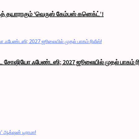
த் தயாராகும் ‘வெருஸ் கேம்பஸ் கனெக்ட்’!
ாண்ட சோஷியோ ஃபேண்டஸி; 2027 ஜூலையில் முதல் பாகம் ரி