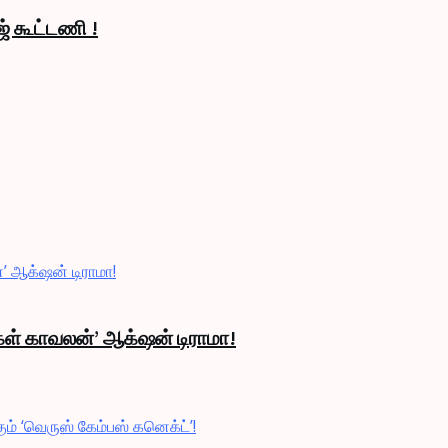
் கூட்டணி !
்கள் காவலன்’ ஆக்‌ஷன் டிராமா!