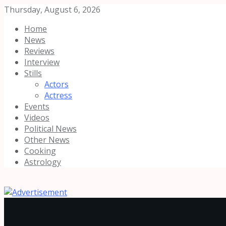
Thursday, August 6, 2026
Home
News
Reviews
Interview
Stills
Actors
Actress
Events
Videos
Political News
Other News
Cooking
Astrology