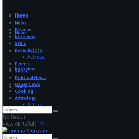
Home
Home
News
Reviews
News
Interview
Stills
Actors
Reviews
Actress
Events
Interview
Videos
Political News
Other News
Stills
Cooking
Astrology
Actors
No Result
Actress
View All Result