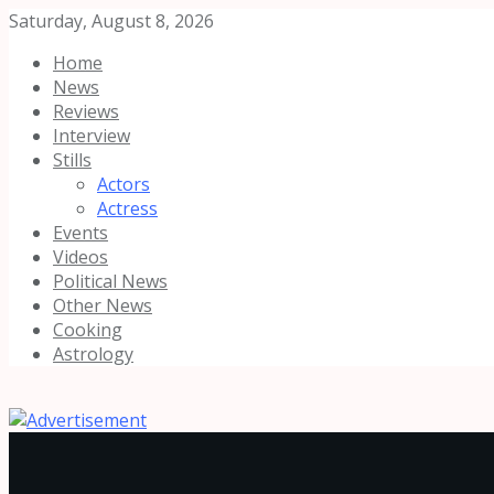
Saturday, August 8, 2026
Home
News
Reviews
Interview
Stills
Actors
Actress
Events
Videos
Political News
Other News
Cooking
Astrology