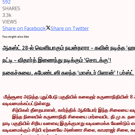
592
SHARES
3.3k
VIEWS
Share on Facebook
Share on Twitter
You might also like
ஆகஸ்ட் 28-ல் வெளியாகும் நயன்தாரா – கவின் நடித்த ‘ஹா
நட்டி – விதார்த் இணைந்து நடிக்கும் ‘சொடக்கு’!
நகைச்சுவை, ஃபேண்டஸி கலந்த ‘மாஸ்டர் பிளான்’ ! பர்ஸ்ட
மீஞ்சூரை அடுத்த புதுப்பேடு பகுதியில் கலைஞர் கருணாநிதியின்
வடிவமைக்கப்பட்டுள்ளது.
சிற்பிகள் தீனதயாளன், கார்த்திக் ஆகியோர் இந்த சிலையை வடிவம
இந்த நிலையில் கருணாநிதி சிலையை பார்வையிட தி.மு.க. தலைவர் 
நாடி பகுதியில் சிறிய வளைவு இருக்குமாறு வடிவமைக்க வேண்டும
வடிவமைக்கும் சிற்பி ஏற்கனவே அண்ணா சிலை, காமராஜர் சிலை, க