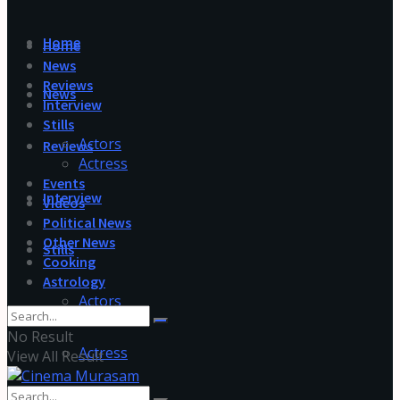
Home
Home
News
Reviews
News
Interview
Stills
Actors
Reviews
Actress
Events
Interview
Videos
Political News
Other News
Stills
Cooking
Astrology
Actors
No Result
Actress
View All Result