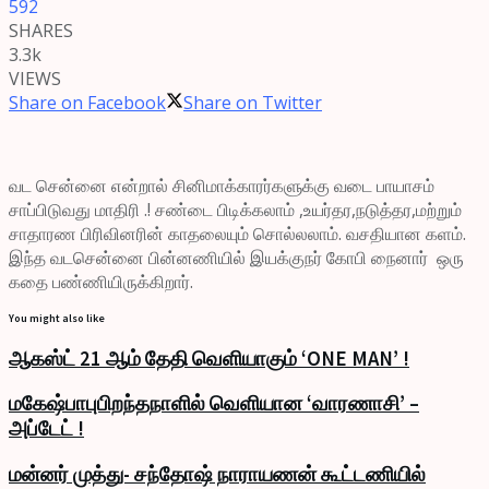
592
SHARES
3.3k
VIEWS
Share on Facebook
Share on Twitter
வட சென்னை என்றால் சினிமாக்காரர்களுக்கு வடை பாயாசம்
சாப்பிடுவது மாதிரி .! சண்டை பிடிக்கலாம் ,உயர்தர,நடுத்தர,மற்றும்
சாதாரண பிரிவினரின் காதலையும் சொல்லலாம். வசதியான களம்.
இந்த வடசென்னை பின்னணியில் இயக்குநர் கோபி நைனார் ஒரு
கதை பண்ணியிருக்கிறார்.
You might also like
ஆகஸ்ட் 21 ஆம் தேதி வெளியாகும் ‘ONE MAN’ !
மகேஷ்பாபுபிறந்தநாளில் வெளியான ‘வாரணாசி’ –
அப்டேட் !
மன்னர் முத்து- சந்தோஷ் நாராயணன் கூட்டணியில்