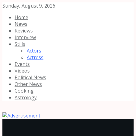
Sunday, August 9, 2026
Home
News
Reviews
Interview
Stills
Actors
Actress
Events
Videos
Political News
Other News
Cooking
Astrology