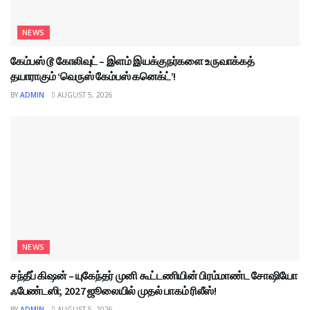
NEWS
கேம்பஸ் டூ கோலிவுட் – இளம் இயக்குநர்களை உருவாக்கத்
தயாராகும் ‘வெருஸ் கேம்பஸ் கனெக்ட்’!
BY
ADMIN
AUGUST 5, 2026
NEWS
சந்தீப் கிஷன் – யுகேந்தர் முனி கூட்டணியின் பிரம்மாண்ட சோஷியோ
ஃபேண்டஸி; 2027 ஜூலையில் முதல் பாகம் ரிலீஸ்!
BY
ADMIN
AUGUST 5, 2026