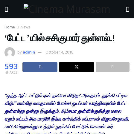
Home
News
‘பேட்ட’ யில் சசிகுமார் துள்ளல்.!
by
admin
October 4, 2018
593
SHARES
“ஒத்த ஆட்ட மட்டும் ஏன் தனியா விடுற? அதையும் தூக்கி பட்டில
விடு!” என்கிற கதையாகிப் போச்சு! ஐயப்பன் யாத்திரையில் பேட்ட
துள்ளல்னு ஒன்னு இருக்கும். அம்சமா துள்ளிக்குதித்து மலை
ஏறும் கட்டம்.அத மாதிரி இந்த கார்த்திக் சுப்புராசும் விஜயசேதுபதி,
பாபி சிம்ஹான்னு படத்தில் தூக்கிப் போட்டுக் கொண்டவர்