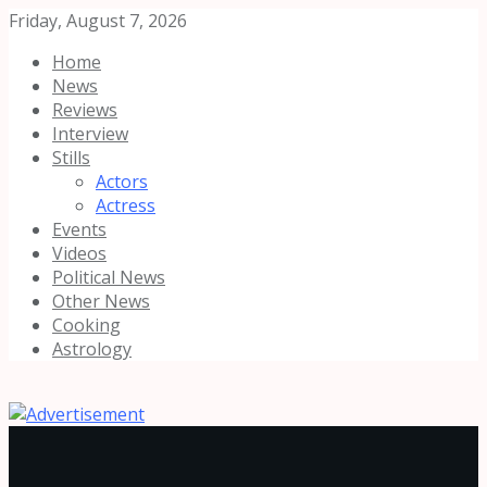
Friday, August 7, 2026
Home
News
Reviews
Interview
Stills
Actors
Actress
Events
Videos
Political News
Other News
Cooking
Astrology