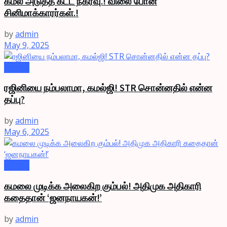
கமல் அடுத்த கட்ட நகர்வு.! விலை போன
சினிமாக்காரர்கள்.!
by
admin
May 9, 2025
Videos
ரஜினியை நம்பலாமா, கமல்ஜி! STR சொன்னதில் என்ன
தப்பு?
by
admin
May 6, 2025
Videos
கமலை முடிக்க அலைகிற கும்பல்! அதிமுக அதிகாரி
கதைதான் ‘ஜனநாயகன்!’
by
admin