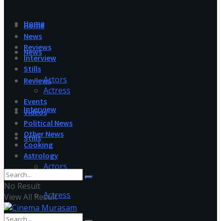
Home
Home
News
Reviews
News
Interview
Stills
Actors
Reviews
Actress
Events
Interview
Videos
Political News
Other News
Stills
Cooking
Astrology
Actors
No Result
Actress
View All Result