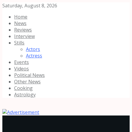
Saturday, August 8, 2026
Home
News
Reviews
Interview
Stills
Actors
Actress
Events
Videos
Political News
Other News
Cooking
Astrology