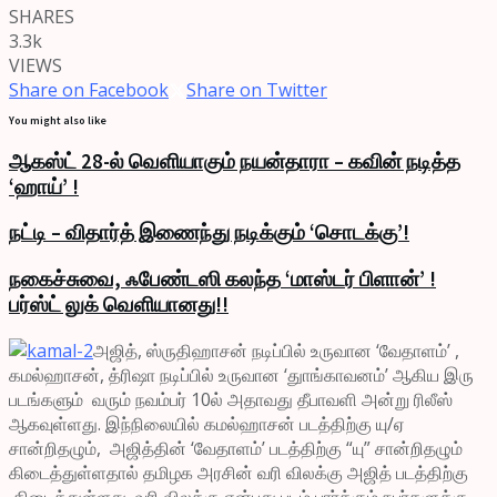
SHARES
3.3k
VIEWS
Share on Facebook
Share on Twitter
You might also like
ஆகஸ்ட் 28-ல் வெளியாகும் நயன்தாரா – கவின் நடித்த
‘ஹாய்’ !
நட்டி – விதார்த் இணைந்து நடிக்கும் ‘சொடக்கு’!
நகைச்சுவை, ஃபேண்டஸி கலந்த ‘மாஸ்டர் பிளான்’ !
பர்ஸ்ட் லுக் வெளியானது!!
அஜித், ஸ்ருதிஹாசன் நடிப்பில் உருவான ‘வேதாளம்’ ,
கமல்ஹாசன், த்ரிஷா நடிப்பில் உருவான ‘துாங்காவனம்’ ஆகிய இரு
படங்களும் வரும் நவம்பர் 10ல் அதாவது தீபாவளி அன்று ரிலீஸ்
ஆகவுள்ளது. இந்நிலையில் கமல்ஹாசன் படத்திற்கு யு/ஏ
சான்றிதழும், அஜித்தின் ‘வேதாளம்’ படத்திற்கு “யு” சான்றிதழும்
கிடைத்துள்ளதால் தமிழக அரசின் வரி விலக்கு அஜித் படத்திற்கு
கிடைத்துள்ளது. வரி விலக்கு என்பது படம் பார்க்கும் நபர்களுக்கு