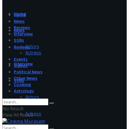
Home
Home
News
Reviews
News
Interview
Stills
Actors
Reviews
Actress
Events
Interview
Videos
Political News
Other News
Stills
Cooking
Astrology
Actors
No Result
Actress
View All Result