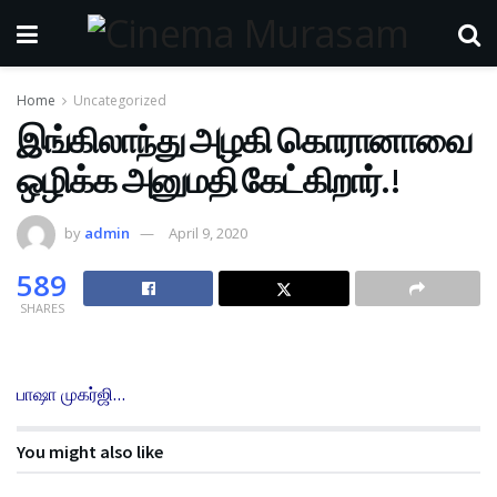
Home
Uncategorized
இங்கிலாந்து அழகி கொரானாவை
ஒழிக்க அனுமதி கேட்கிறார்.!
by
admin
April 9, 2020
589
SHARES
பாஷா முகர்ஜி…
You might also like