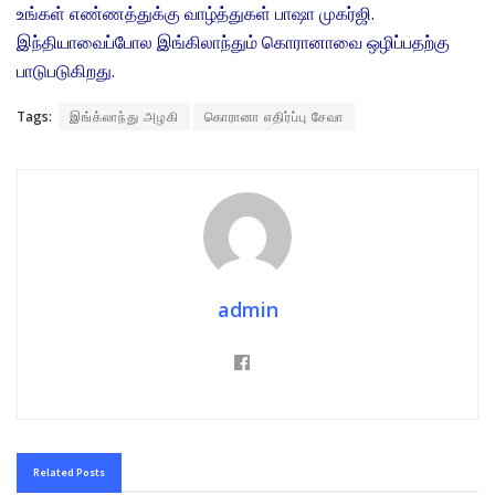
உங்கள் எண்ணத்துக்கு வாழ்த்துகள் பாஷா முகர்ஜி.
இந்தியாவைப்போல இங்கிலாந்தும் கொரானாவை ஒழிப்பதற்கு
பாடுபடுகிறது.
Tags:
இங்க்லாந்து அழகி
கொரானா எதிர்ப்பு சேவா
admin
Related
Posts