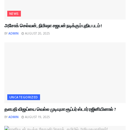
NEWS
அசோக் செல்வன், நிமிஷா சஜயன் நடிக்கும் புதிய படம் !
BY
ADMIN
AUGUST 20, 2025
UNCATEGORIZED
தளபதி விஜய்யை வெல்ல முடியுமா சூப்பர் ஸ்டார் ரஜினியினால் ?
BY
ADMIN
AUGUST 19, 2025