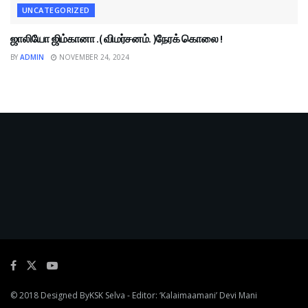
UNCATEGORIZED
ஜாலியோ ஜிம்கானா .( விமர்சனம். )நேரக் கொலை !
BY
ADMIN
NOVEMBER 24, 2024
© 2018 Designed By
KSK Selva
- Editor: ‘Kalaimaamani’ Devi Mani