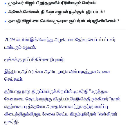
முதல்வர் விஜய் பிறந்த நாளில் ரீ ரிலீசாகும் மெர்சல்!
அசோக் செல்வன், நிமிஷா சஜயன் நடிக்கும் புதிய படம் !
தளபதி விஜய்யை வெல்ல முடியுமா சூப்பர் ஸ்டார் ரஜினியினால் ?
2019-ல் மிஸ் இங்கிலாந்து அழகியாக தேர்வு செய்யப்பட்டவர்.
டாக்டரும் ஆவார்.
மூச்சுக்குழாய் சிகிச்சை நிபுணர்.
இந்தியா,ஆப்பிரிக்கா ஆகிய நாடுகளில் மருத்துவ சேவை
செய்தவர்.
தற்போது நாடு திரும்பியிருக்கிற மிஸ் .முகர்ஜி “மருத்துவ
சேவையை தொடர்வதற்கு விருப்பம் தெரிவித்திருக்கிறார்.”நான்
எதற்காக படித்தேனோ அதை செயலாற்றுவதற்கு வாய்ப்பு
கிடைத்திருக்கிறது. சேவை செய்ய விரும்புகிறேன் “என்கிறார்
முகர்ஜி.