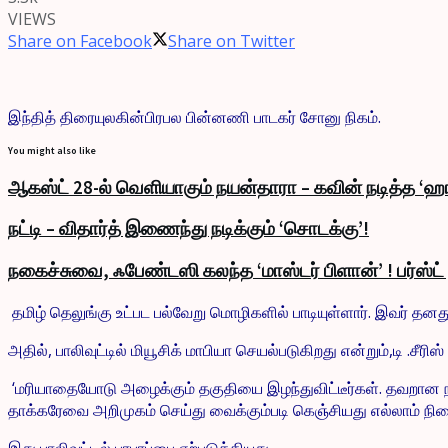
VIEWS
Share on Facebook
Share on Twitter
இந்தித் திரையுலகின்பிரபல பின்னணி பாடகர் சோனு நிகம்.
You might also like
ஆகஸ்ட் 28-ல் வெளியாகும் நயன்தாரா – கவின் நடித்த ‘ஹா
நட்டி – விதார்த் இணைந்து நடிக்கும் ‘சொடக்கு’!
நகைச்சுவை, ஃபேண்டஸி கலந்த ‘மாஸ்டர் பிளான்’ ! பர்ஸ்ட
தமிழ் தெலுங்கு உட்பட பல்வேறு மொழிகளில் பாடியுள்ளார். இவர் தன
அதில், பாலிவுட்டில் மியூசிக் மாபியா செயல்படுகிறது என்றும்,டி .
‘மரியாதையோடு அழைக்கும் தகுதியை இழந்துவிட்டீர்கள். தவறான நபரோ
தாக்கரேவை அறிமுகம் செய்து வைக்கும்படி கெஞ்சியது எல்லாம் நினை
இது பாலிவுட்டில் பரபரப்பை ஏற்படுத்தியது.