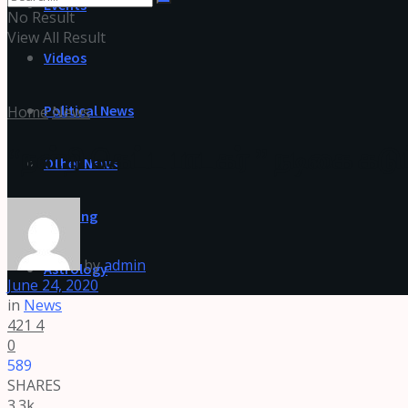
Events
No Result
View All Result
Videos
Political News
Home
News
“நன்றி கெட்ட பாடகர் ” நடிகை கடும
Other News
Cooking
by
admin
Astrology
June 24, 2020
in
News
421
4
0
589
SHARES
3.3k