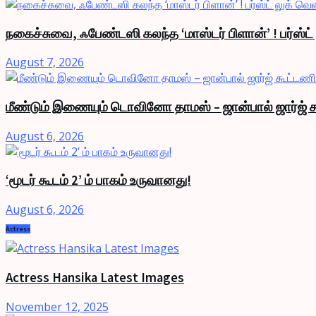
நகைச்சுவை, ஃபேண்டஸி கலந்த ‘மாஸ்டர் பிளான்’ ! பர்ஸ்ட
August 7, 2026
மீண்டும் இணையும் டொவினோ தாமஸ் – ஜான்பால் ஜார்ஜ் க
August 6, 2026
‘மூடர் கூடம் 2’ ம் பாகம் உருவானது!
August 6, 2026
Actress
Actress Hansika Latest Images
November 12, 2025