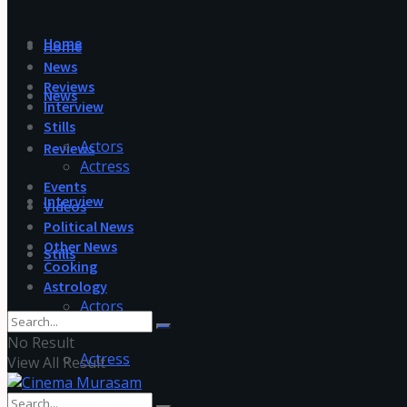
Home
Home
News
Reviews
News
Interview
Stills
Actors
Reviews
Actress
Events
Interview
Videos
Political News
Other News
Stills
Cooking
Astrology
Actors
No Result
Actress
View All Result