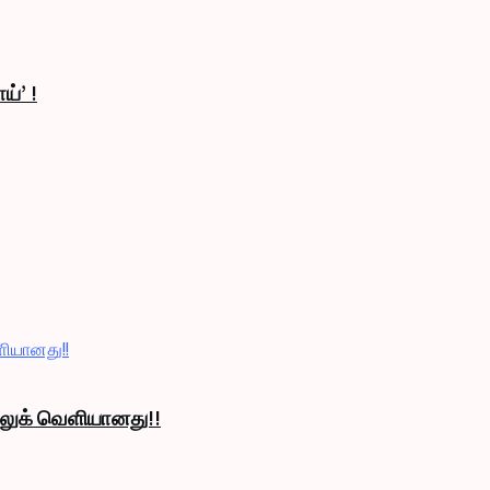
ய்’ !
் லுக் வெளியானது!!